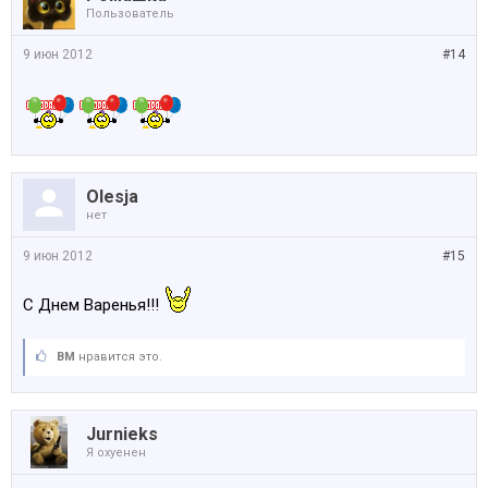
Пользователь
9 июн 2012
#14
Olesja
нет
9 июн 2012
#15
С Днем Варенья!!!
BM
нравится это.
Jurnieks
Я охуенен