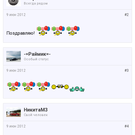
Всегда рядом
9 июн 2012
#2
Поздравляю!
-=Раймик=-
Особый статус
9 июн 2012
#3
НикитаМ3
Свой человек
9 июн 2012
#4