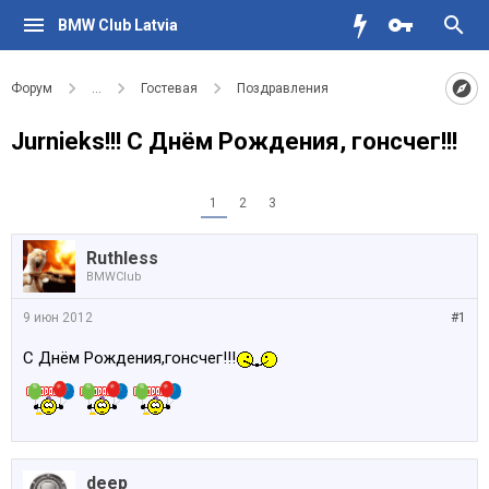
BMW Club Latvia
Форум
...
Гостевая
Поздравления
Jurnieks!!! С Днём Рождения, гонсчег!!!
1
2
3
Ruthless
BMWClub
9 июн 2012
#1
С Днём Рождения,гонсчег!!!
deep