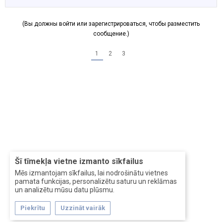
(Вы должны войти или зарегистрироваться, чтобы разместить
сообщение.)
1
2
3
Šī tīmekļa vietne izmanto sīkfailus
Mēs izmantojam sīkfailus, lai nodrošinātu vietnes
pamata funkcijas, personalizētu saturu un reklāmas
un analizētu mūsu datu plūsmu.
Piekrītu
Uzzināt vairāk