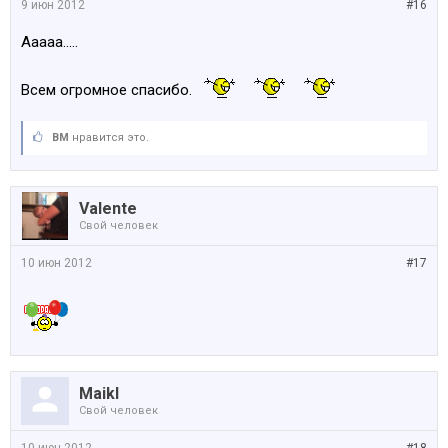
9 июн 2012
#16
Ааааа.....
Всем огромное спасибо.
BM
нравится это.
Valente
Свой человек
10 июн 2012
#17
Maikl
Свой человек