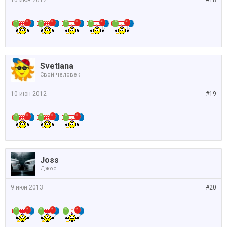
10 июн 2012
#18
Svetlana
Свой человек
10 июн 2012
#19
Joss
Джос
9 июн 2013
#20