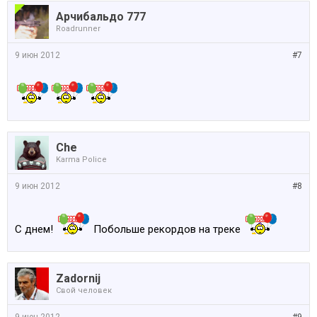
Арчибальдо 777
Roadrunner
9 июн 2012
#7
Che
Karma Police
9 июн 2012
#8
С днем!
Побольше рекордов на треке
Zadornij
Свой человек