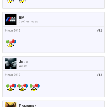
BM
Свой человек
9 июн 2012
#12
Joss
Джос
9 июн 2012
#13
Ромашка