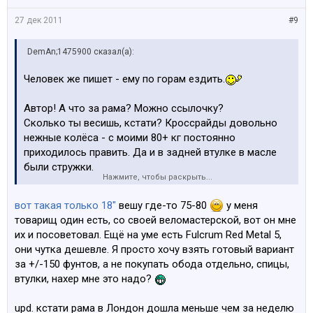
27 дек 2011
#9
DemAn;1475900 сказал(а):
Человек же пишет - ему по горам ездить.
Автор! А что за рама? Можно ссылочку?
Сколько ты весишь, кстати? Кроссрайды довольно
нежные колёса - с моими 80+ кг постоянно
приходилось править. Да и в задней втулке в масле
были стружки.
Нажмите, чтобы раскрыть...
Для гор они не самый лучший вариант.
вот такая только 18"
вешу где-то 75-80
у меня
товарищ один есть, со своей веломастерской, вот он мне
их и посоветовал. Ещё на уме есть Fulcrum Red Metal 5,
они чутка дешевле. Я просто хочу взять готовый вариант
за +/-150 фунтов, а не покупать обода отдельно, спицы,
втулки, нахер мне это надо?
upd. кстати рама в Лондон дошла меньше чем за неделю