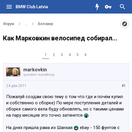
BMW Club Latvia
Форум
...
Веломир
Как Марковкин велосипед собирал...
1
2
3
4
5
6
markovkin
question everything
24 дек 2011
#1
Пожалуй создам свою тему о том что где и почём купил
и собственно о сборке) По мере поступления деталей и
сборке самого вела буду обновлять, но с такими ценами
на пару месяцев это точно затянется
На днях пришла рама из Шанхая
ebay - 150 фунтов с