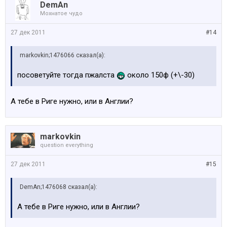
DemAn
Мохнатое чудо
27 дек 2011
#14
markovkin;1476066 сказал(а):
посоветуйте тогда пжалста
около 150ф (+\-30)
А тебе в Риге нужно, или в Англии?
markovkin
question everything
27 дек 2011
#15
DemAn;1476068 сказал(а):
А тебе в Риге нужно, или в Англии?