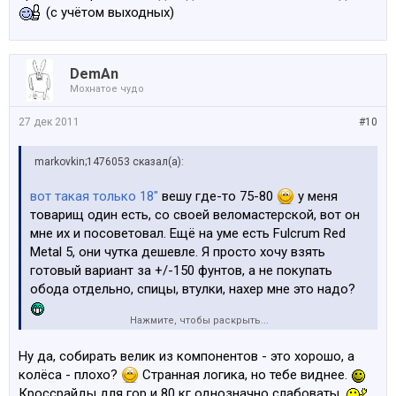
(с учётом выходных)
DemAn
Мохнатое чудо
27 дек 2011
#10
markovkin;1476053 сказал(а):
вот такая только 18"
вешу где-то 75-80
у меня
товарищ один есть, со своей веломастерской, вот он
мне их и посоветовал. Ещё на уме есть Fulcrum Red
Metal 5, они чутка дешевле. Я просто хочу взять
готовый вариант за +/-150 фунтов, а не покупать
обода отдельно, спицы, втулки, нахер мне это надо?
Нажмите, чтобы раскрыть...
upd. кстати рама в Лондон дошла меньше чем за
Ну да, собирать велик из компонентов - это хорошо, а
неделю
(с учётом выходных)
колёса - плохо?
Странная логика, но тебе виднее.
Кроссрайды для гор и 80 кг однозначно слабоваты.