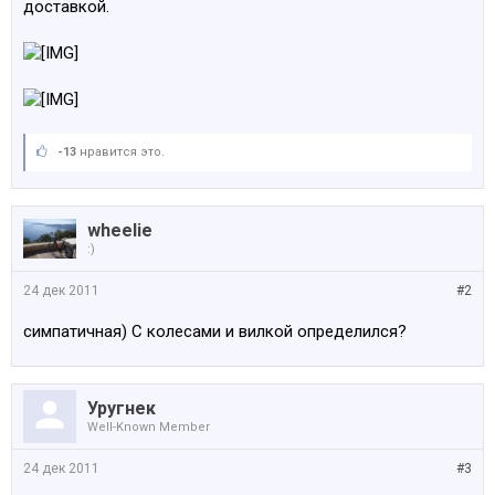
доставкой.
-13
нравится это.
wheelie
:)
24 дек 2011
#2
симпатичная) С колесами и вилкой определился?
Уругнек
Well-Known Member
24 дек 2011
#3