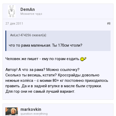
DemAn
Мохнатое чудо
27 дек 2011
#8
AxiLe;1474256 сказал(а):
что то рама маленькая. Ты 170см чтоли?
Человек же пишет - ему по горам ездить.
Автор! А что за рама? Можно ссылочку?
Сколько ты весишь, кстати? Кроссрайды довольно
нежные колёса - с моими 80+ кг постоянно приходилось
править. Да и в задней втулке в масле были стружки.
Для гор они не самый лучший вариант.
markovkin
question everything