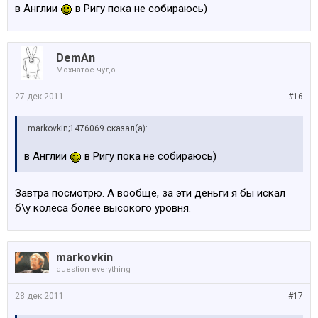
в Англии
в Ригу пока не собираюсь)
DemAn
Мохнатое чудо
27 дек 2011
#16
markovkin;1476069 сказал(а):
в Англии
в Ригу пока не собираюсь)
Завтра посмотрю. А вообще, за эти деньги я бы искал
б\у колёса более высокого уровня.
markovkin
question everything
28 дек 2011
#17