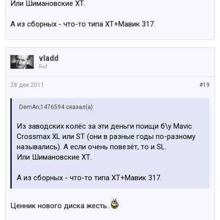
Или Шимановские ХТ.
А из сборных - что-то типа ХТ+Мавик 317.
vladd
Ruf
28 дек 2011
#19
DemAn;1476594 сказал(а):
Из заводских колёс за эти деньги поищи б\у Mavic
Crossmax XL или ST (они в разные годы по-разному
назывались). А если очень повезёт, то и SL.
Или Шимановские ХТ.
А из сборных - что-то типа ХТ+Мавик 317.
Ценник нового диска жесть..