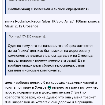
wheelie;1474229 сказал(а):
симпатичная) С колесами и вилкой определился?
вилка Rockshox Recon Silver TK Solo Air 26" 100mm колёса
Mavic 2012 Crossride
Уругнек;1474230 сказал(а):
Судя по тому, что ты написал, что сборка затянется
из-за "таких" цен, как бы намекая на дороговизну
компонентов велика в целом, да ещё и на 2 месяца,
назрел вопрос - почему именно эта рама? Да и
вообще опиши цель сборки велосипеда, стиль
катания и искомые компоненты.
цель - собрать велик с 0 из хороших надёжных частей и
гонять по горам в Уэльсе
именно эта рама потому что
просто понравилась и довольно лёгкая (1.8кг) по
крепости проверю, но не думаю что она у меня треснет.
dual suspension не хотел т.к. они дороже и в принципе