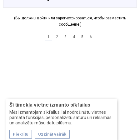
(Вы должны войти или зарегистрироваться, чтобы разместить
сообщение.)
1
2
3
4
5
6
Šī tīmekļa vietne izmanto sīkfailus
Mēs izmantojam sīkfailus, lai nodrošinātu vietnes
pamata funkcijas, personalizētu saturu un reklāmas
un analizētu mūsu datu plūsmu.
Piekrītu
Uzzināt vairāk