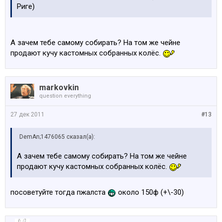
Риге)
А зачем тебе самому собирать? На том же чейне
продают кучу кастомных собранных колёс.
markovkin
question everything
27 дек 2011
#13
DemAn;1476065 сказал(а):
А зачем тебе самому собирать? На том же чейне
продают кучу кастомных собранных колёс.
посоветуйте тогда пжалста
около 150ф (+\-30)