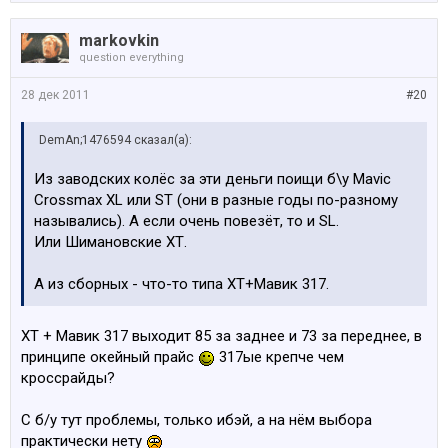
markovkin
question everything
28 дек 2011
#20
DemAn;1476594 сказал(а):
Из заводских колёс за эти деньги поищи б\у Mavic
Crossmax XL или ST (они в разные годы по-разному
назывались). А если очень повезёт, то и SL.
Или Шимановские ХТ.
А из сборных - что-то типа ХТ+Мавик 317.
XT + Мавик 317 выходит 85 за заднее и 73 за переднее, в
принципе окейный прайс
317ые крепче чем
кроссрайды?
С б/у тут проблемы, только ибэй, а на нём выбора
практически нету