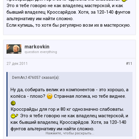
Это я тебе говорю не как владелец мастерской, и как
бывший владелец Кроссарйдов. Хотя, за 120-140 фунтов
альтернативу им найти сложно.
Если купишь, то хотя бы регулярно вози их в мастерскую.
markovkin
question everything
27 дек 2011
#11
DemAn;1476057 сказал(а):
Ну да, собирать велик из компонентов - это хорошо, а
колёса - плохо?
Странная логика, но тебе виднее.
Кроссрайды для гор и 80 кг однозначно слабоваты.
Это я тебе говорю не как владелец мастерской, и
как бывший владелец Кроссарйдов. Хотя, за 120-140
фунтов альтернативу им найти сложно.
Нажмите, чтобы раскрыть...
Если купишь, то хотя бы регулярно вози их в