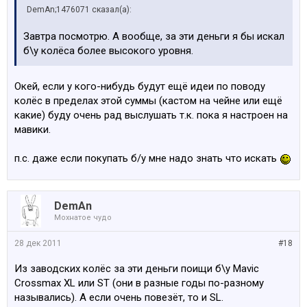
DemAn;1476071 сказал(а):
Завтра посмотрю. А вообще, за эти деньги я бы искал
б\у колёса более высокого уровня.
Окей, если у кого-нибудь будут ещё идеи по поводу
колёс в пределах этой суммы (кастом на чейне или ещё
какие) буду очень рад выслушать т.к. пока я настроен на
мавики.
п.с. даже если покупать б/у мне надо знать что искать
DemAn
Мохнатое чудо
28 дек 2011
#18
Из заводских колёс за эти деньги поищи б\у Mavic
Crossmax XL или ST (они в разные годы по-разному
назывались). А если очень повезёт, то и SL.