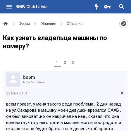
BMW Club Latvia
Форум
Общение
Общение
Как узнать владельца машины по
номеру?
1
2
3
bspm
New Member
23 май 2013
#1
всем привет. у меня такого рода проблема , 2 дня назад
на ул.Сахарова в машину моей девушки врезался СААБ ,
он был виноват ,но он накричал на неё , сказал что она
виновата , что у него дети в машине могли пострадать и
сказал что не будет брать с неё денег , чтоб просто