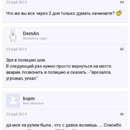
23 май 2013
#4
Что же вы все через 2 дня только думать начинаете?
DemAn
Мохнатое чудо
23 май 2013
#5
Зря в полицию шли.
В следующий раз нужно просто вернуться на место
аварии, позвонить в полицию и сказать: -"врезался,
угрожал, уехал."
bspm
New Member
23 май 2013
#6
да моя за рулем была , что с девок возмёшь ..... Спасибо