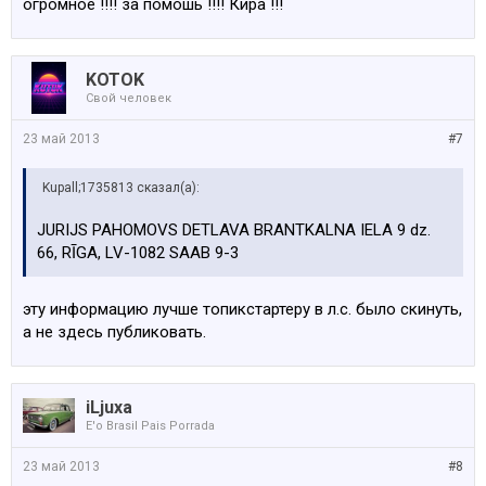
огромное !!!! за помошь !!!! Кира !!!
KOTOK
Свой человек
23 май 2013
#7
Kupall;1735813 сказал(а):
JURIJS PAHOMOVS DETLAVA BRANTKALNA IELA 9 dz.
66, RĪGA, LV-1082 SAAB 9-3
эту информацию лучше топикстартеру в л.с. было скинуть,
а не здесь публиковать.
iLjuxa
E'o Brasil Pais Porrada
23 май 2013
#8