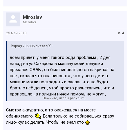
Miroslav
Member
25 май 2013
#14
bspm;1735805 сказал(а):
всем привет. у меня такого рода проблема , 2 дня
назад на ул.Сахарова в машину моей девушки
врезался СААБ , он был виноват ,но он накричал на
неё , сказал что она виновата , что у него дети в
машине могли пострадать и сказал что не будет
брать с неё денег , чтоб просто разьехались , что и
произошло , в полиции ничем помочь не могут ,
Нажмите, чтобы раскрыть...
сказали " не надо было уезжать с места аварии ...а
предоставить информацию о вадителе не имеем
Смотри аккуратно, а то окажешься на месте
право " .. ето конечно всё понятно , но хотел бы узнать
обвиняемого.
Если только не собираешься сразу
кто ето такой , встретиться с ним лично и поговорить ,
лицо-кулак делать. Чтобы не знал кто
номер она запомнила , может кто может помочь , как