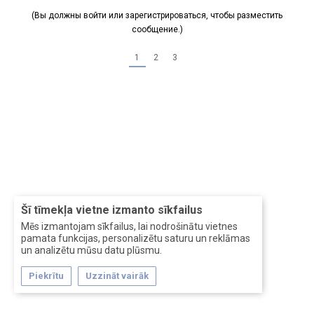
(Вы должны войти или зарегистрироваться, чтобы разместить
сообщение.)
1
2
3
Šī tīmekļa vietne izmanto sīkfailus
Mēs izmantojam sīkfailus, lai nodrošinātu vietnes
pamata funkcijas, personalizētu saturu un reklāmas
un analizētu mūsu datu plūsmu.
Piekrītu
Uzzināt vairāk