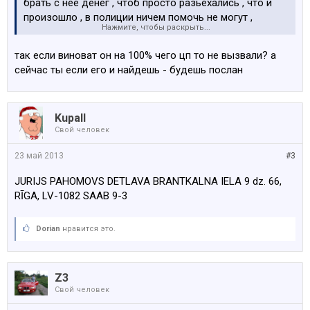
брать с неё денег , чтоб просто разьехались , что и
произошло , в полиции ничем помочь не могут ,
Нажмите, чтобы раскрыть...
сказали " не надо было уезжать с места аварии ...а
предоставить информацию о вадителе не имеем
так если виноват он на 100% чего цп то не вызвали? а
право " .. ето конечно всё понятно , но хотел бы узнать
сейчас ты если его и найдешь - будешь послан
кто ето такой , встретиться с ним лично и поговорить ,
номер она запомнила , может кто может помочь , как
узнать владельца етой машины SAAB VR6159
Kupall
Свой человек
23 май 2013
#3
JURIJS PAHOMOVS DETLAVA BRANTKALNA IELA 9 dz. 66,
RĪGA, LV-1082 SAAB 9-3
Dorian
нравится это.
Z3
Свой человек