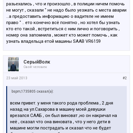
разьехались , что и произошло , в полиции ничем помочь
не могут , сказали " не надо было уезжать с места аварии
...а предоставить информацию о вадителе не имеем
право " .. ето конечно всё понятно , но хотел бы узнать
кто ето такой , встретиться с ним лично и поговорить ,
номер она запомнила , может кто может помочь , как
узнать владельца етой машины SAAB VR6159
СерыйВолк
Свой человек
23 май 2013
#2
bspm;1735805 сказал(а):
всем привет. у меня такого рода проблема , 2 дня
назад на ул.Сахарова в машину моей девушки
врезался СААБ , он был виноват ,но он накричал на
неё , сказал что она виновата , что у него дети в
машине могли пострадать и сказал что не будет