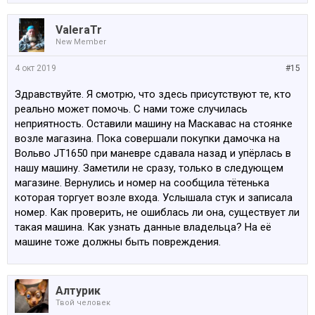
узнать владельца етой машины SAAB VR6159
ValeraTr
New Member
4 окт 2019
#15
Здравствуйте. Я смотрю, что здесь присутствуют те, кто
реально может помочь. С нами тоже случилась
неприятность. Оставили машину на Маскавас на стоянке
возле магазина. Пока совершали покупки дамочка на
Вольво JT1650 при маневре сдавала назад и упёрлась в
нашу машину. Заметили не сразу, только в следующем
магазине. Вернулись и номер на сообщила тётенька
которая торгует возле входа. Услышала стук и записала
номер. Как проверить, не ошиблась ли она, существует ли
такая машина. Как узнать данные владельца? На её
машине тоже должны быть повреждения.
Алтурик
Твой человек