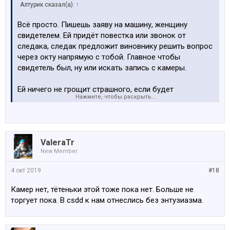
Алтурик сказал(а):
↑
Всё просто. Пишешь заяву на машину, женщину
свидетелем. Ей придёт повестка или звонок от
следака, следак предложит виновнику решить вопрос
через окту напрямую с тобой. Главное чтобы
свидетель был, ну или искать запись с камеры.
Ей ничего не грощит страшного, если будет
Нажмите, чтобы раскрыть...
сотрудничать, если не будет можно давить на уезд с
места дтп.
По карйней мере сталкивался с таким вариантом
ValeraTr
событий.
New Member
4 окт 2019
#18
Камер нет, тётеньки этой тоже пока нет. Больше не
торгует пока. В csdd к нам отнеслись без энтузиазма.