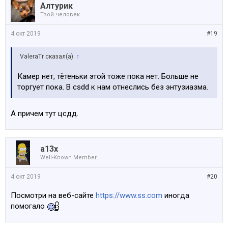
Алтурик
Твой человек
4 окт 2019
#19
ValeraTr сказал(а):
↑
Камер нет, тётеньки этой тоже пока нет. Больше не
торгует пока. В csdd к нам отнеслись без энтузиазма.
А причем тут цсдд.
a13x
Well-Known Member
4 окт 2019
#20
Посмотри на веб-сайте
https://www.ss.com
иногда
помогало