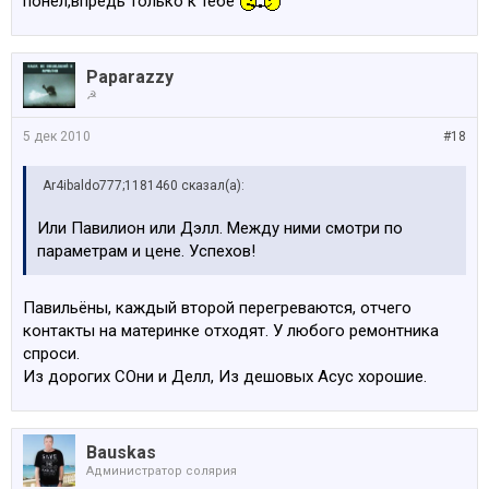
понел,впредь только к тебе
Paparazzy
☭
5 дек 2010
#18
Ar4ibaldo777;1181460 сказал(а):
Или Павилион или Дэлл. Между ними смотри по
параметрам и цене. Успехов!
Павильёны, каждый второй перегреваются, отчего
контакты на материнке отходят. У любого ремонтника
спроси.
Из дорогих СОни и Делл, Из дешовых Асус хорошие.
Bauskas
Администратop солярия