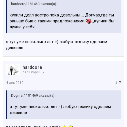
hardcore;1181463 сказал(а):
купили делл востро,пока довольны ... Догмар,где ты
раньше был с такими предложениями
,купили бы
лучше у тебя.
я тут уже несколько лет =) любую технику сделаем
дешевле
hardcore
свой корешЪ
4 дек 2010
#17
Dogmar;1181469 сказал(а):
я тут уже несколько лет =) любую технику сделаем
дешевле