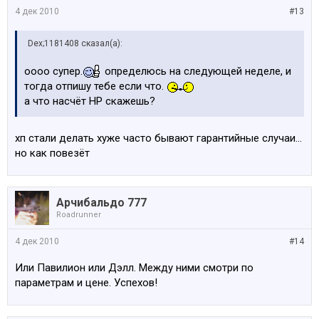
4 дек 2010
#13
Dex;1181408 сказал(а):
оооо супер.
определюсь на следующей неделе, и
тогда отпишу тебе если что.
а что насчёт HP скажешь?
хп стали делать хуже часто бывают гарантийные случаи...
но как повезёт
Арчибальдо 777
Roadrunner
4 дек 2010
#14
Или Павилион или Дэлл. Между ними смотри по
параметрам и цене. Успехов!