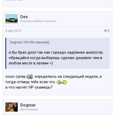
Dex
ИчиТригерФинG ерНигаз
4 дек 2010
#12
Dogmar;1181390 сказал(а):
я бы брал делл так как гораздо надёжнее аналогов,
обращайся когда выберешь сделаю дешевле чем в
любом месте в латвии =)
оооо супер.
определюсь на следующей неделе, и
тогда отпишу тебе если что.
а что насчёт HP скажешь?
Dogmar
Administrator