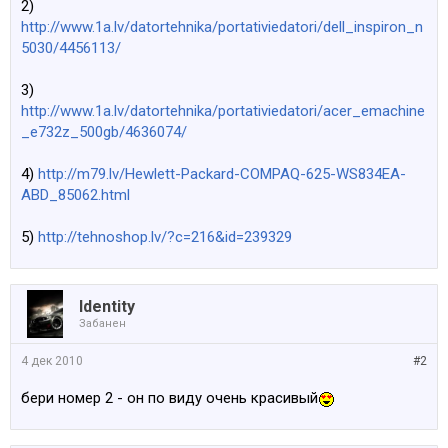
2)
http://www.1a.lv/datortehnika/portativiedatori/dell_inspiron_n
5030/4456113/
3)
http://www.1a.lv/datortehnika/portativiedatori/acer_emachine
_e732z_500gb/4636074/
4)
http://m79.lv/Hewlett-Packard-COMPAQ-625-WS834EA-
ABD_85062.html
5)
http://tehnoshop.lv/?c=216&id=239329
Identity
Забанен
4 дек 2010
#2
бери номер 2 - он по виду очень красивый