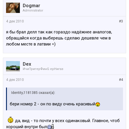
Dogmar
Administrator
4 дек 2010
#3
я бы брал делл так как гораздо надёжнее аналогов,
обращайся когда выберешь сделаю дешевле чем в
любом месте в латвии =)
Dex
ИчиТригерФинG ерНигаз
4 дек 2010
#4
Identity;1181385 сказал(а):
бери номер 2 - он по виду очень красивый
да, вид - то почти у всех одинаковый. Главное, чтоб
хороший внутри был