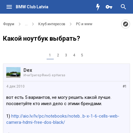
BMW Club Latvia
Форум
...
Клуб интересов
PC и www
Какой ноутбук выбрать?
1
2
3
4
5
Dex
ИчиТригерФинG ерНигаз
4 дек 2010
#1
вот есть 5 вариантов, не могу решить какой лучше.
посоветуйте кто имел дело с этими брендами.
1)
http://aio.lv/lv/pc/notebooks/noteb...b-x-1-6-cells-web-
camera-hdmi-free-dos-black/