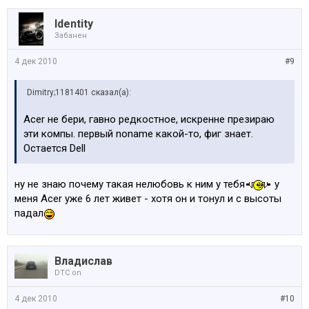
Identity
Забанен
4 дек 2010
#9
Dimitry;1181401 сказал(а):
Acer не бери, гавно редкостное, искренне презираю
эти компы. первый noname какой-то, фиг знает.
Остается Dell
ну не знаю почему такая нелюбовь к ним у тебя
у
меня Acer уже 6 лет живет - хотя он и тонул и с высоты
падал
Владислав
DTC on
4 дек 2010
#10