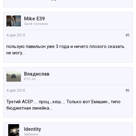
Mike E39
Свой человек
4 дек 2010
#5
пользую павильон уже 3 года и ничего плохого сказать
не могу...
Владислав
DTC on
4 дек 2010
#6
Третий АСЕР..... проц , кеш..... Только вот Емашин , типо
бюджетная линейка....
Identity
Забанен