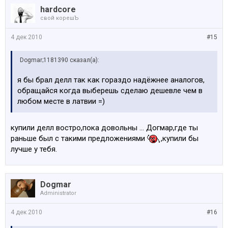
hardcore
свой корешЪ
4 дек 2010
#15
Dogmar;1181390 сказал(а):
я бы брал делл так как гораздо надёжнее аналогов,
обращайся когда выберешь сделаю дешевле чем в
любом месте в латвии =)
купили делл востро,пока довольны ... Догмар,где ты
раньше был с такими предложениями
,купили бы
лучше у тебя.
Dogmar
Administrator
4 дек 2010
#16