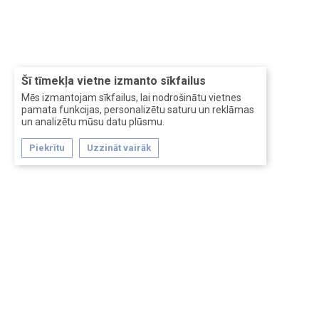
Šī tīmekļa vietne izmanto sīkfailus
Mēs izmantojam sīkfailus, lai nodrošinātu vietnes
pamata funkcijas, personalizētu saturu un reklāmas
un analizētu mūsu datu plūsmu.
Piekrītu
Uzzināt vairāk
Forum software by XenForo™
Перевод:
XF-Russia.ru