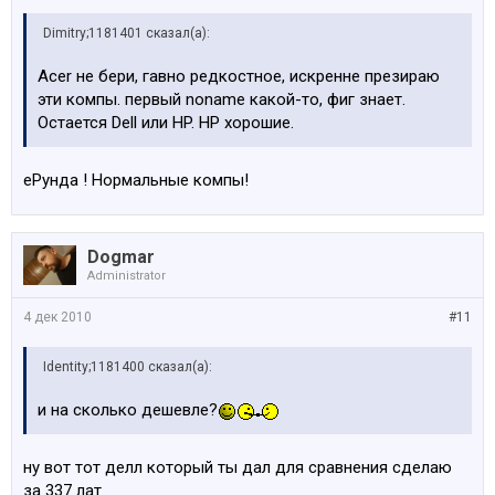
Dimitry;1181401 сказал(а):
Acer не бери, гавно редкостное, искренне презираю
эти компы. первый noname какой-то, фиг знает.
Остается Dell или HP. HP хорошие.
еРунда ! Нормальные компы!
Dogmar
Administrator
4 дек 2010
#11
Identity;1181400 сказал(а):
и на сколько дешевле?
ну вот тот делл который ты дал для сравнения сделаю
за 337 лат