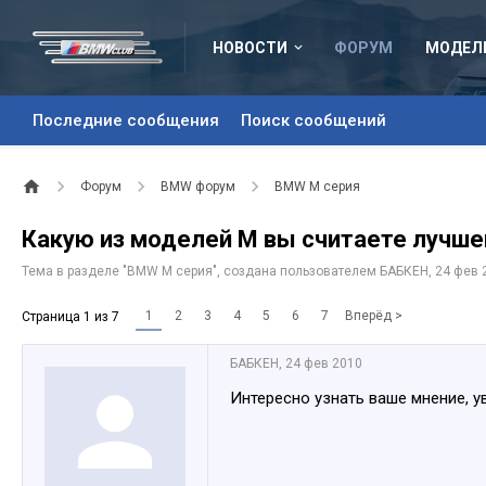
НОВОСТИ
ФОРУМ
МОДЕЛ
Последние сообщения
Поиск сообщений
Форум
BMW форум
BMW M серия
Какую из моделей М вы считаете лучше
Тема в разделе "
BMW M серия
", создана пользователем
БАБКЕН
,
24 фев 
1
2
3
4
5
6
7
Вперёд >
Страница 1 из 7
БАБКЕН
,
24 фев 2010
Интересно узнать ваше мнение, 