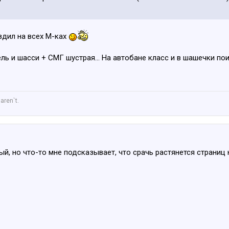
здил на всех М-ках
ль и шасси + СМГ шустрая... На автобане класс и в шашечки по
aren`t.
ый, но что-то мне подсказывает, что срачь растянется страниц