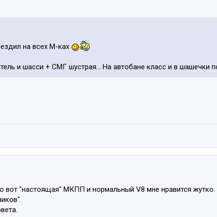
 ездил на всех М-ках
ель и шасси + СМГ шустрая... На автобане класс и в шашечки 
но вот "настоящая" МКПП и нормальный V8 мне нравится жутко. 
иков".
вета.