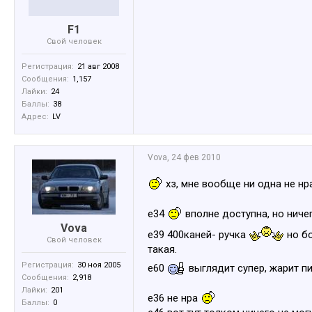
F1
Свой человек
Регистрация:
21 авг 2008
Сообщения:
1,157
Лайки:
24
Баллы:
38
Адрес:
LV
Vova
,
24 фев 2010
хз, мне вообще ни одна не н
е34
вполне доступна, но нич
Vova
е39 400каней- ручка
но бо
Свой человек
такая.
Регистрация:
30 ноя 2005
е60
выглядит супер, жарит п
Сообщения:
2,918
Лайки:
201
е36 не нра
Баллы:
0