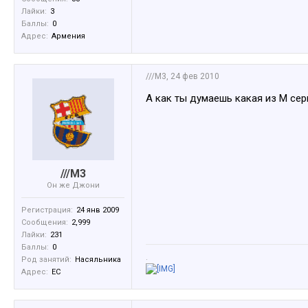
Лайки:
3
Баллы:
0
Адрес:
Армения
///M3
,
24 фев 2010
А как ты думаешь какая из М сер
///M3
Он же Джони
Регистрация:
24 янв 2009
Сообщения:
2,999
Лайки:
231
Баллы:
0
.
Род занятий:
Насяльника
Адрес:
ЕС