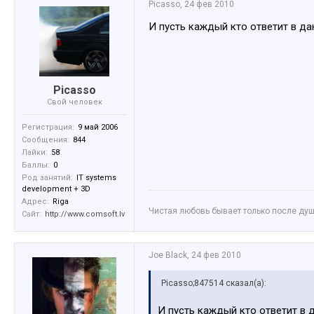
Picasso
,
24 фев 2010
И пусть каждый кто ответит в да
Picasso
Свой человек
Регистрация:
9 май 2006
Сообщения:
844
Лайки:
58
Баллы:
0
Род занятий:
IT systems
development + 3D
Адрес:
Riga
Чистая любовь бывает только после ду
Сайт:
http://www.comsoft.lv
Joe Black
,
24 фев 2010
Picasso;847514 сказал(а):
И пусть каждый кто ответит в 