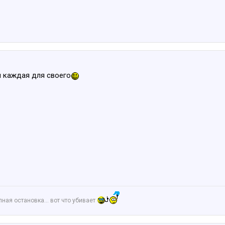
 каждая для своего
апная остановка… вот что убивает