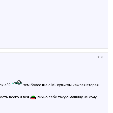
#10
лок е39
тем более ща с М- кульком кажлая вторая
ость всего и вся
лично себе такую машину не хочу.