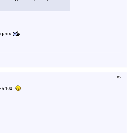
играть
#6
 на 100