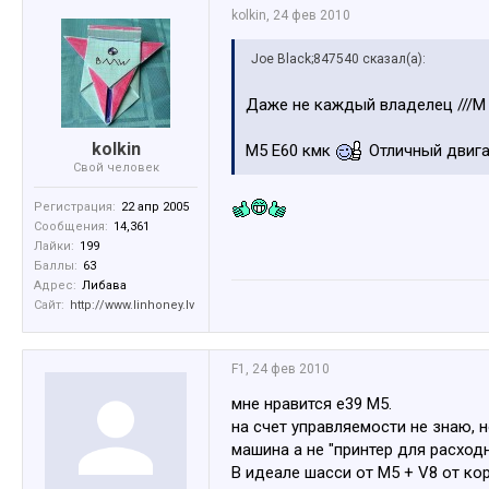
kolkin
,
24 фев 2010
Joe Black;847540 сказал(а):
Даже не каждый владелец ///М
kolkin
М5 Е60 кмк
Отличный двигат
Свой человек
Регистрация:
22 апр 2005
Сообщения:
14,361
Лайки:
199
Баллы:
63
Адрес:
Либава
Сайт:
http://www.linhoney.lv
F1
,
24 фев 2010
мне нравится e39 M5.
на счет управляемости не знаю, 
машина а не "принтер для расходн
В идеале шасси от M5 + V8 от кор