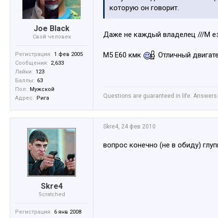
которую он говорит.
Joe Black
Даже не каждый владелец ///М е
Свой человек
М5 Е60 кмк
Отличный двигате
Регистрация:
1 фев 2005
Сообщения:
2,633
Лайки:
123
Баллы:
63
Пол:
Мужской
Questions are guaranteed in life. Answers 
Адрес:
Рига
Skre4
,
24 фев 2010
вопрос конечно (не в обиду) глуп
Skre4
Scratched
Регистрация:
6 янв 2008