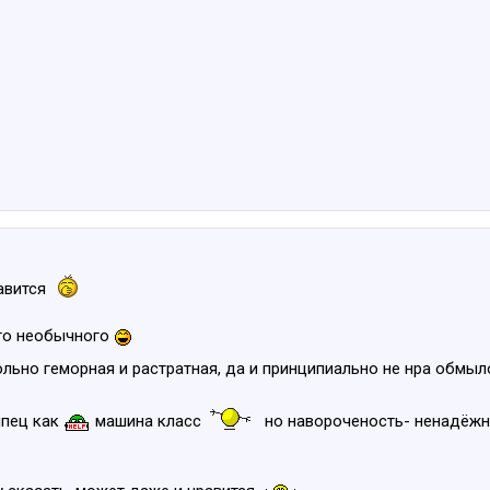
равится
его необычного
льно геморная и растратная, да и принципиально не нра обмы
ипец как
машина класс
но навороченость- ненадёжн