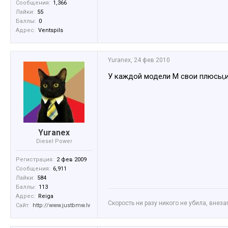
Сообщения:
1,366
Лайки:
55
Баллы:
0
Адрес:
Ventspils
Yuranex
,
24 фев 2010
У каждой модели М свои плюсы,и
Yuranex
Diesel Power
Регистрация:
2 фев 2009
Сообщения:
6,911
Лайки:
584
Баллы:
113
Адрес:
Reiga
Скорость ни разу никого не убила, внез
Сайт:
http://www.justbmw.lv