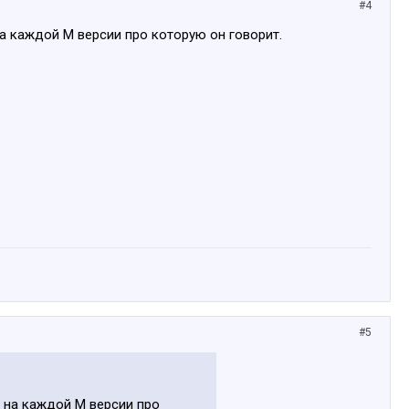
#4
на каждой М версии про которую он говорит.
#5
) на каждой М версии про