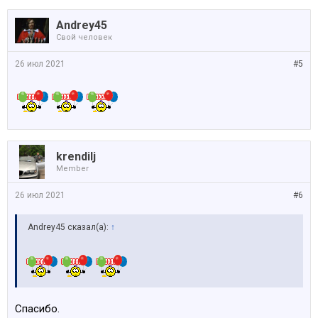
Andrey45
Свой человек
26 июл 2021
#5
krendilj
Member
26 июл 2021
#6
Andrey45 сказал(а):
↑
Спасибо.