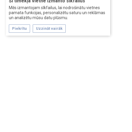
Šī tīmekļa vietne izmanto sīkfailus
Mēs izmantojam sīkfailus, lai nodrošinātu vietnes
pamata funkcijas, personalizētu saturu un reklāmas
un analizētu mūsu datu plūsmu.
Piekrītu
Uzzināt vairāk
Forum software by XenForo™
Перевод:
XF-Russia.ru
Сделано в
Entrypoint
Обратная связь
Помощь
Условия и правила