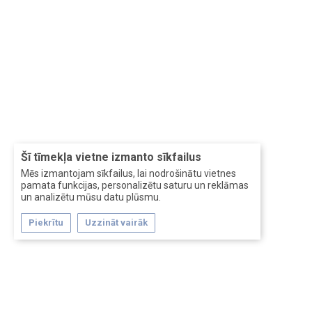
Šī tīmekļa vietne izmanto sīkfailus
Mēs izmantojam sīkfailus, lai nodrošinātu vietnes
pamata funkcijas, personalizētu saturu un reklāmas
un analizētu mūsu datu plūsmu.
Piekrītu
Uzzināt vairāk