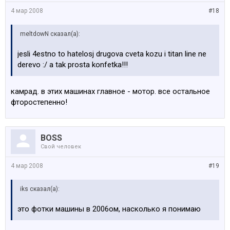
4 мар 2008
#18
meltdowN сказал(а):
jesli 4estno to hatelosj drugova cveta kozu i titan line ne
derevo :/ a tak prosta konfetka!!!
камрад. в этих машинах главное - мотор. все остальное
фторостепенно!
BOSS
Свой человек
4 мар 2008
#19
iks сказал(а):
это фотки машины в 2006ом, насколько я понимаю