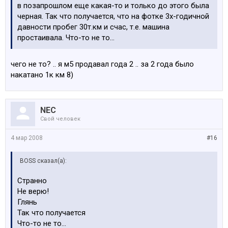
в позапрошлом еще какая-то и только до этого была
черная. Так что получается, что на фотке 3х-годичной
давности пробег 30т.км и счас, т.е. машина
простаивала. Что-то не то...
чего не то? .. я м5 продавал года 2 .. за 2 года было
накатано 1к км 8)
NEC
Свой человек
4 мар 2008
#16
BOSS сказал(а):
Странно
Не верю!
Глянь
Так что получается
Что-то не то...