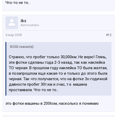
Что-то не то...
iks
Administrator
4 мар 2008
#12
BOSS сказал(а):
Странно, что пробег только 30,000км. Не верю! Глянь,
эти фотки сделаны года 2-3 назад, так как наклейка
ТО черная. В прошлом году наклейка ТО была желтая,
в позапрошлом еще какая-то и только до этого была
черная. Так что получается, что на фотке 3х-годичной
давности пробег 30т.км и счас, т.е. машина
простаивала. Что-то не то...
это фотки машины в 2006ом, насколько я понимаю