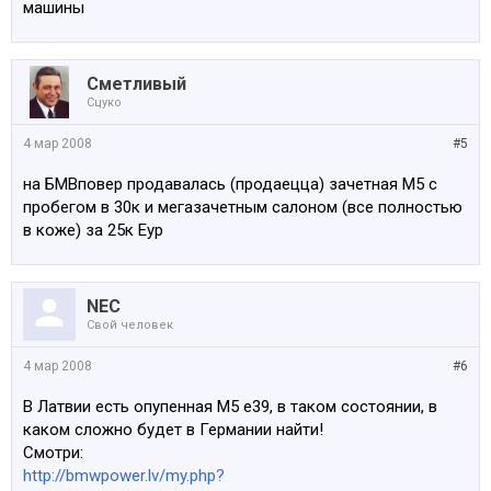
машины
Сметливый
Сцуко
4 мар 2008
#5
на БМВповер продавалась (продаецца) зачетная М5 с
пробегом в 30к и мегазачетным салоном (все полностью
в коже) за 25к Еур
NEC
Свой человек
4 мар 2008
#6
В Латвии есть опупенная М5 е39, в таком состоянии, в
каком сложно будет в Германии найти!
Смотри:
http://bmwpower.lv/my.php?