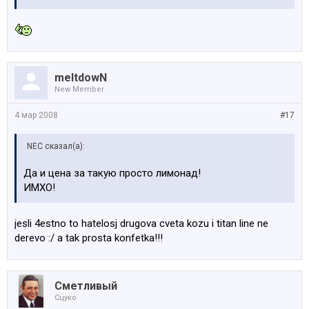
meltdowN
New Member
4 мар 2008
#17
NEC сказал(а):
Да и цена за такую просто лимонад!
ИМХО!
jesli 4estno to hatelosj drugova cveta kozu i titan line ne
derevo :/ a tak prosta konfetka!!!
Сметливый
Сцуко