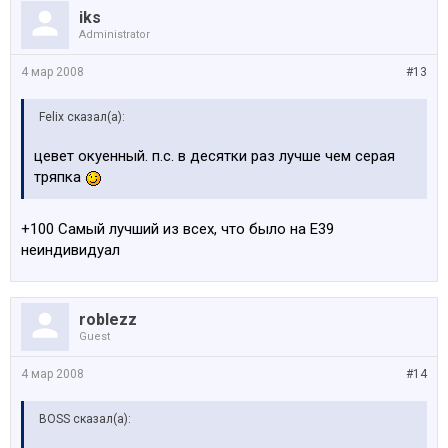
iks
Administrator
4 мар 2008
#13
Felix сказал(а):
цевет окуенный. п.с. в десятки раз лучше чем серая
тряпка
+100 Самый лучший из всех, что было на Е39
неиндивидуал
roblezz
Guest
4 мар 2008
#14
BOSS сказал(а):