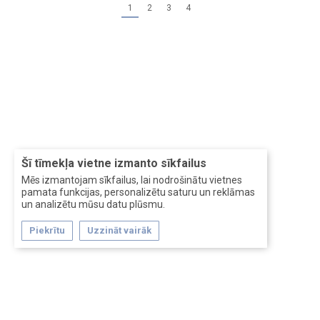
1
2
3
4
Šī tīmekļa vietne izmanto sīkfailus
Mēs izmantojam sīkfailus, lai nodrošinātu vietnes
pamata funkcijas, personalizētu saturu un reklāmas
un analizētu mūsu datu plūsmu.
Piekrītu
Uzzināt vairāk