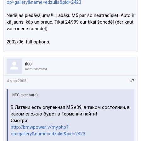
op=gallery&name=edzulis&pid=2423
Nedēļas piedāvājums!!! Labāku M5 par šo neatradīsiet. Auto ir
kā jauns, kāp un brauc. Tikai 24.999 eur tikai šonedēļ (der kaut
vai rocene šonedēļ).
2002/06, full options.
iks
Administrator
4 мар 2008
#7
NEC сказал(а):
В Латвии есть опупенная М5 е39, в таком состоянии, в
каком сложно будет в Германии найти!
Смотри:
http://bmwpower.lv/my.php?
op=gallery&name=edzulis&pid=2423