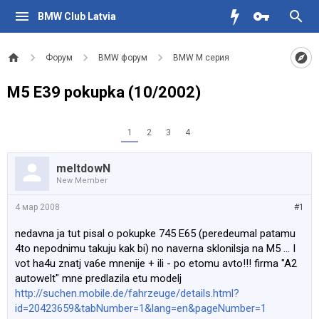
BMW Club Latvia
Форум
BMW форум
BMW M серия
M5 E39 pokupka (10/2002)
1
2
3
4
meltdowN
New Member
4 мар 2008
#1
nedavna ja tut pisal o pokupke 745 E65 (peredeumal patamu
4to nepodnimu takuju kak bi) no naverna sklonilsja na M5 ... I
vot ha4u znatj va6e mnenije + ili - po etomu avto!!! firma "A2
autowelt" mne predlazila etu modelj
http://suchen.mobile.de/fahrzeuge/details.html?
id=20423659&tabNumber=1&lang=en&pageNumber=1