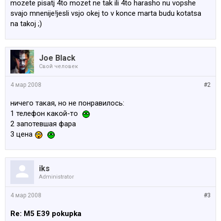
mozete pisatj 4to mozet ne tak ili 4to harasho nu vopshe
svajo mnenije!jesli vsjo okej to v konce marta budu kotatsa
na takoj ;)
Joe Black
Свой человек
4 мар 2008
#2
ничего такая, но не понравилось:
1 телефон какой-то
2 запотевшая фара
3 цена
iks
Administrator
4 мар 2008
#3
Re: M5 E39 pokupka