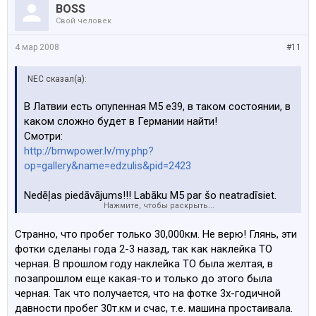
BOSS
Свой человек
4 мар 2008
#11
NEC сказал(а):
В Латвии есть опупенная М5 е39, в таком состоянии, в
каком сложно будет в Германии найти!
Смотри:
http://bmwpower.lv/my.php?
op=gallery&name=edzulis&pid=2423
Nedēļas piedāvājums!!! Labāku M5 par šo neatradīsiet.
Нажмите, чтобы раскрыть...
Auto ir kā jauns, kāp un brauc. Tikai 24.999 eur tikai
šonedēļ (der kaut vai rocene šonedēļ).
Странно, что пробег только 30,000км. Не верю! Глянь, эти
фотки сделаны года 2-3 назад, так как наклейка ТО
2002/06, full options.
черная. В прошлом году наклейка ТО была желтая, в
позапрошлом еще какая-то и только до этого была
черная. Так что получается, что на фотке 3х-годичной
давности пробег 30т.км и счас, т.е. машина простаивала.