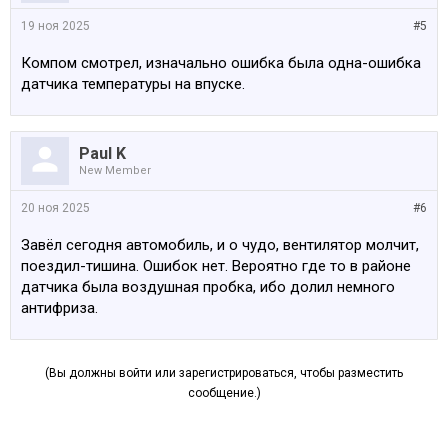
моментов- не стабильная температура двигателя (на
второй машине стоит всегда в одном месте и в жару и
19 ноя 2025
#5
в холод, и в пробке и на автобане). Грешил сначала на
Компом смотрел, изначально ошибка была одна-ошибка
термостат, поменял на новый оригинальный, а старый
датчика температуры на впуске.
оказался тоже оригинальный и полностью
исправный... Так же поменял в рамках борьбы с
нестабильностью и вентилятором датчик
температуры антифриза-не помогло. Чистил от нагара
Paul K
клапан AGR, теперь он открывается, но врядли в нём
New Member
дело... Может быть кто то сталкивался с такой
20 ноя 2025
#6
проблемой и успешно её решал?
Завёл сегодня автомобиль, и о чудо, вентилятор молчит,
поездил-тишина. Ошибок нет. Вероятно где то в районе
датчика была воздушная пробка, ибо долил немного
антифриза.
(Вы должны войти или зарегистрироваться, чтобы разместить
сообщение.)