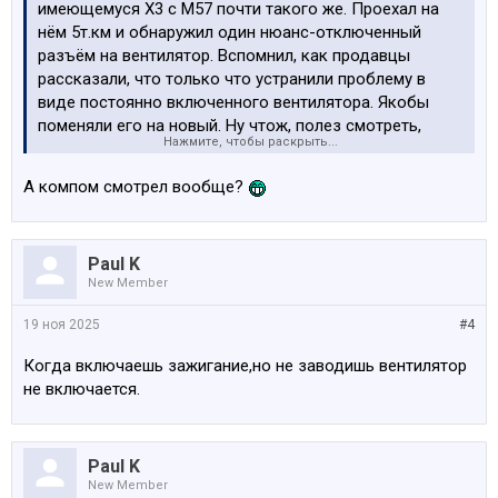
имеющемуся Х3 с М57 почти такого же. Проехал на
нём 5т.км и обнаружил один нюанс-отключенный
разъём на вентилятор. Вспомнил, как продавцы
рассказали, что только что устранили проблему в
виде постоянно включенного вентилятора. Якобы
поменяли его на новый. Ну чтож, полез смотреть,
Нажмите, чтобы раскрыть...
вентилятор похоже действительно меняли, но на
оригинальный б/у. Подключил разъём, завёл мотор-
А компом смотрел вообще?
загудело на максимальных оборотах. Стал
разбираться, погуглил из за чего может это быть и
начал пошагово проверять. Так как есть почти такой
Paul K
же исправный автомобиль некоторые элементы
New Member
переставлял с него. Менял местами вентиляторы.
Проверил датчик температуры впуска, дмрв, датчик
19 ноя 2025
#4
давления на впуске, заменил датчик температуры
антифриза, почистил прозвонил их разъёмы, ничего не
Когда включаешь зажигание,но не заводишь вентилятор
помогло,гудит. Менял трубку на AGR после этого
не включается.
вылезли ошибки, связанные с вакуумной системой,
сбросил. Не проверял только систему
кондиционирования, вроде бы при низком давлении
Paul K
может быть такая ситуация. Ещё из технических
New Member