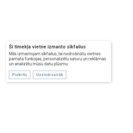
Šī tīmekļa vietne izmanto sīkfailus
Mēs izmantojam sīkfailus, lai nodrošinātu vietnes
pamata funkcijas, personalizētu saturu un reklāmas
un analizētu mūsu datu plūsmu.
Piekrītu
Uzzināt vairāk
Forum software by XenForo™
Перевод:
XF-Russia.ru