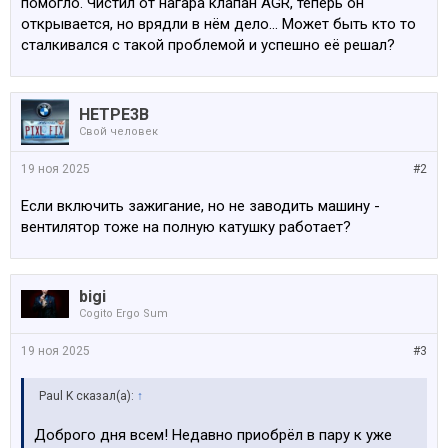
помогло. Чистил от нагара клапан AGR, теперь он
открывается, но врядли в нём дело... Может быть кто то
сталкивался с такой проблемой и успешно её решал?
HETPE3B
Свой человек
19 ноя 2025
#2
Если включить зажигание, но не заводить машину -
вентилятор тоже на полную катушку работает?
bigi
Cogito Ergo Sum
19 ноя 2025
#3
Paul K сказал(а):
↑
Доброго дня всем! Недавно приобрёл в пару к уже