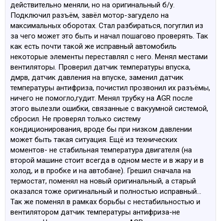
действительно меняли, но на оригинальный б/у.
Подключил разъём, завёл мотор-загудело на
максимальных оборотах. Стал разбираться, погуглил из
за чего может это быть и начал пошагово проверять. Так
как есть почти такой же исправный автомобиль
некоторые элементы переставлял с него. Менял местами
вентиляторы. Проверил датчик температуры впуска,
дмрв, датчик давления на впуске, заменил датчик
температуры антифриза, почистил прозвонил их разъёмы,
ничего не помогло,гудит. Менял трубку на AGR после
этого вылезли ошибки, связанные с вакуумной системой,
сбросил. Не проверял только систему
кондиционирования, вроде бы при низком давлении
может быть такая ситуация. Ещё из технических
моментов- не стабильная температура двигателя (на
второй машине стоит всегда в одном месте и в жару и в
холод, и в пробке и на автобане). Грешил сначала на
термостат, поменял на новый оригинальный, а старый
оказался тоже оригинальный и полностью исправный...
Так же поменял в рамках борьбы с нестабильностью и
вентилятором датчик температуры антифриза-не