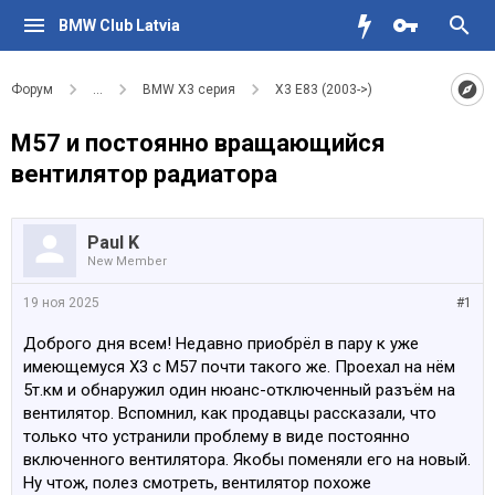
BMW Club Latvia
Форум
...
BMW X3 серия
X3 E83 (2003->)
M57 и постоянно вращающийся
вентилятор радиатора
Paul K
New Member
19 ноя 2025
#1
Доброго дня всем! Недавно приобрёл в пару к уже
имеющемуся Х3 с М57 почти такого же. Проехал на нём
5т.км и обнаружил один нюанс-отключенный разъём на
вентилятор. Вспомнил, как продавцы рассказали, что
только что устранили проблему в виде постоянно
включенного вентилятора. Якобы поменяли его на новый.
Ну чтож, полез смотреть, вентилятор похоже