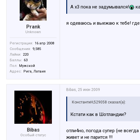
А х3 пока не задумывался!
ка
я одеваюсь и выежаю к тебе! где
Prank
Unknown
Регистрация:
16 апр 2008
Сообщения:
9,585
Лайки:
220
Баллы:
63
Пол:
Мужской
Адрес:
Рига, Латвия
Bibas
,
25 июн 2009
КонстантиН;529058 сказал(а):
Кстати как в Шотландии?
Bibas
отли4но, погода супер (не всегда
Особый статус
живет и не парится !!!