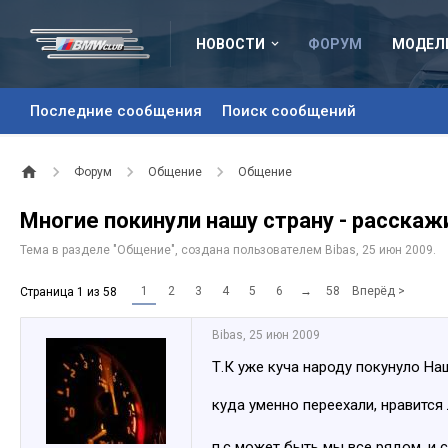
НОВОСТИ
ФОРУМ
МОДЕЛ
Последние сообщения
Поиск сообщений
Форум
Общение
Общение
Многие покинули нашу страну - расскаж
Тема в разделе "
Общение
", создана пользователем
Bibas
,
25 июн 2009
.
1
2
3
4
5
6
→
58
Вперёд >
Страница 1 из 58
Bibas
,
25 июн 2009
Т.К уже куча народу покунуло На
куда уменно переехали, нравится
п.с может быть мы все рядом, и 