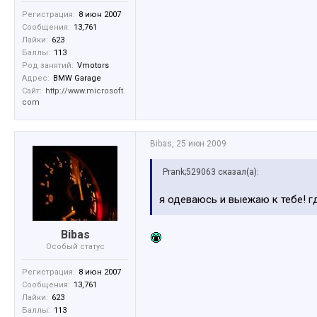
Регистрация:
8 июн 2007
Сообщения:
13,761
Лайки:
623
Баллы:
113
Род занятий:
Vmotors
Адрес:
BMW Garage
Сайт:
http://www.microsoft.
com
Bibas
,
25 июн 2009
Prank;529063 сказал(а):
я одеваюсь и выежаю к тебе! г
Bibas
Особый статус
Регистрация:
8 июн 2007
Сообщения:
13,761
Лайки:
623
Баллы:
113