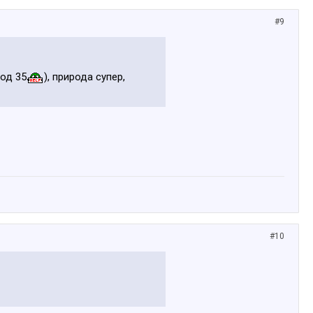
#9
под 35
), природа супер,
#10