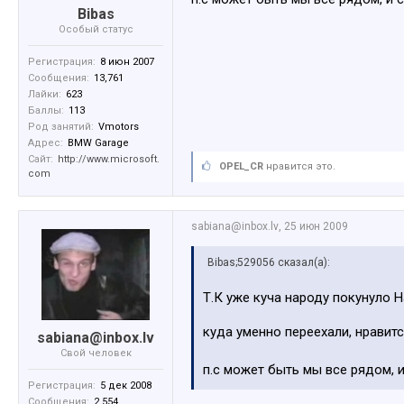
Bibas
Особый статус
Регистрация:
8 июн 2007
Сообщения:
13,761
Лайки:
623
Баллы:
113
Род занятий:
Vmotors
Адрес:
BMW Garage
Сайт:
http://www.microsoft.
OPEL_CR
нравится это.
com
sabiana@inbox.lv
,
25 июн 2009
Bibas;529056 сказал(а):
Т.К уже куча народу покунуло 
куда уменно переехали, нравит
sabiana@inbox.lv
Свой человек
п.с может быть мы все рядом, и
Регистрация:
5 дек 2008
Сообщения:
2,554