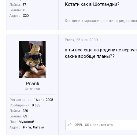
Кстати как в Шотландии?
Лайки:
67
Баллы:
0
Адрес:
XXX
Кондиционирование, вентиляция, тепл
Prank
,
25 июн 2009
а ты всё ещё на родину не верну
какие вообще планы??
Prank
Unknown
Регистрация:
16 апр 2008
Сообщения:
9,585
Лайки:
220
Баллы:
63
Пол:
Мужской
OPEL_CR
нравится это.
Адрес:
Рига, Латвия