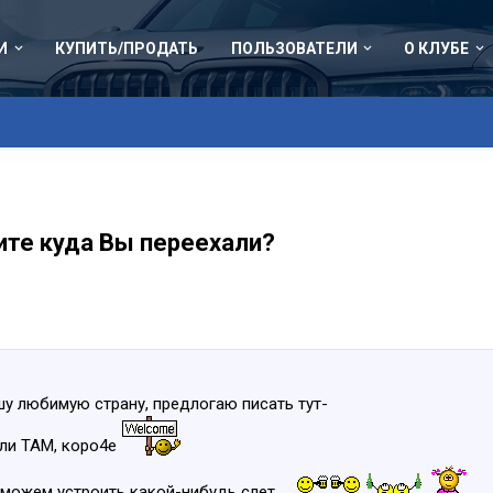
И
КУПИТЬ/ПРОДАТЬ
ПОЛЬЗОВАТЕЛИ
О КЛУБЕ
ите куда Вы переехали?
шу любимую страну, предлогаю писать тут-
 ли ТАМ, коро4е
сможем устроить какой-нибудь слет ...