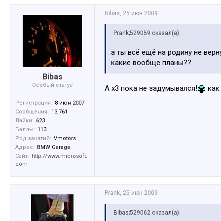
Bibas
,
25 июн 2009
Prank;529059 сказал(а):
а ты всё ещё на родину не верн
какие вообще планы??
Bibas
Особый статус
А х3 пока не задумывался!
как 
Регистрация:
8 июн 2007
Сообщения:
13,761
Лайки:
623
Баллы:
113
Род занятий:
Vmotors
Адрес:
BMW Garage
Сайт:
http://www.microsoft.
com
Prank
,
25 июн 2009
Bibas;529062 сказал(а):