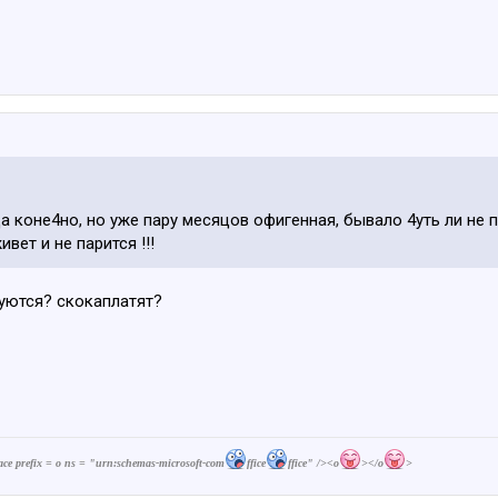
да коне4но, но уже пару месяцов офигенная, бывало 4уть ли не 
вет и не парится !!!
уются? скокаплатят?
prefix = o ns = "urn:schemas-microsoft-com
ffice
ffice" /><o
></o
>