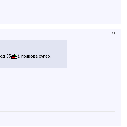
#8
под 35
), природа супер,