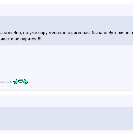
да коне4но, но уже пару месяцов офигенная, бывало 4уть ли не 
вет и не парится !!!
онасосы