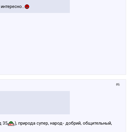
интересно...
#6
д 35
), природа супер, народ- добрий, общительный,