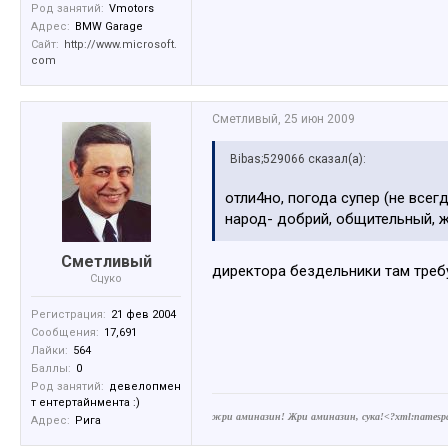
Род занятий:
Vmotors
Адрес:
BMW Garage
Сайт:
http://www.microsoft.
com
Сметливый
,
25 июн 2009
Bibas;529066 сказал(а):
отли4но, погода супер (не всег
народ- добрий, общительный, жи
Сметливый
директора бездельники там треб
Сцуко
Регистрация:
21 фев 2004
Сообщения:
17,691
Лайки:
564
Баллы:
0
Род занятий:
девелопмен
т ентертайнмента :)
жри аминазин! Жри аминазин, сука!<?xml:namespace 
Адрес:
Рига