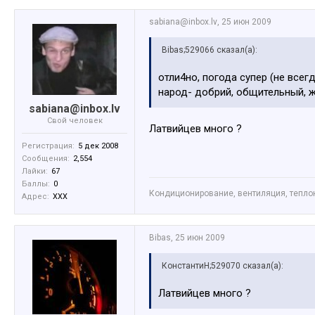
sabiana@inbox.lv
,
25 июн 2009
Bibas;529066 сказал(а):
отли4но, погода супер (не всег
народ- добрий, общительный, жи
sabiana@inbox.lv
Свой человек
Латвийцев много ?
Регистрация:
5 дек 2008
Сообщения:
2,554
Лайки:
67
Баллы:
0
Кондиционирование, вентиляция, тепл
Адрес:
XXX
Bibas
,
25 июн 2009
КонстантиН;529070 сказал(а):
Латвийцев много ?