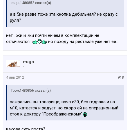
euga;1480852 сказал(а):
а в 5ке разве тоже эта кнопка дебильная? не сразу с
руля?
нет...5ки и 7ки почти ничем в комплектации не
отличаются...
но походу на рестайле уже нет её...
euga
-
4 янв 2012
#18
Гром;1480856 сказал(а):
зажрались вы товарищи, взял е30, без гидрака и на
м10, катается и радует, но скоро ей на операционный
стол к доктору "Преображенскому"
какова суть поста?