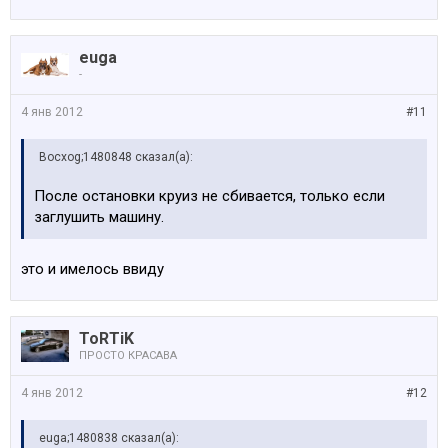
euga
-
4 янв 2012
#11
Bocxog;1480848 сказал(а):
После остановки круиз не сбивается, только если
заглушить машину.
это и имелось ввиду
ToRTiK
ПРОСТО КРАСАВА
4 янв 2012
#12
euga;1480838 сказал(а):