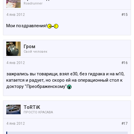
Roadrunner
4 янв 2012
#15
Мои поздравления!
Гром
Свой человек
4 янв 2012
#16
зажрались вы товарищи, взял е30, без гидрака и на м10,
катается и радует, но скоро ей на операционный стол к
доктору "Преображенскому"
ToRTiK
ПРОСТО КРАСАВА
4 янв 2012
#17