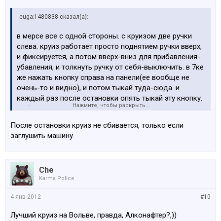
euga;1480838 сказал(а):
в мерсе все с одной стороны. с круизом две ручки
слева. круиз работает просто поднятием ручки вверх,
и фиксируется, а потом вверх-вниз для прибавления-
убавления, и толкнуть ручку от себя-выключить. в 7ке
же нажать кнопку справа на панели(ее вообще не
очень-то и видно), и потом тыкай туда-сюда. и
каждый раз после остановки опять тыкай эту кнопку.
Нажмите, чтобы раскрыть...
дебилизм
После остановки круиз не сбивается, только если
заглушить машину.
Che
Karma Police
4 янв 2012
#10
Лучший круиз на Вольве, правда, Алконафтер?,))