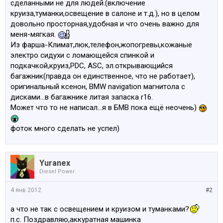
сделанными не для людей.(включение
круиза,туманки,освещение в салоне и т.д.), но в целом
довольно просторная,удобная и что очень важно для
меня-мягкая.
Из фарша-Климат,люк,телефон,жопогревы,кожаные
электро сидухи с ломающейся спинкой и
подкачкой,круиз,PDC, ASC, эл.открывающийся
багажник(правда он единственное, что не работает),
оригинальный ксенон, BMW navigation магнитола с
дисками...в багажнике литая запаска r16.
Может что то не написал...я в БМВ пока ещё неочень)
фоток много сделать не успел)
Yuranex
Diesel Power
4 янв 2012
#2
а что не так с освещением и круизом и туманками?
п.с. Поздравляю,аккуратная машинка