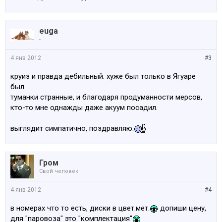
euga
-
4 янв 2012
#3
круиз и правда дебильный. хуже был только в Ягуаре
был.
туманки странные, и благодаря продуманности мерсов,
кто-то мне однажды даже акуум посадил.
выглядит симпатично, поздравляю.
Гром
Свой человек
4 янв 2012
#4
в номерах что то есть, диски в цвет.мет.
допиши цену,
для "паровоза" это "комплектация"