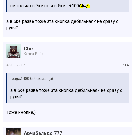
не только в 7ке но и в 5ке... +100
а в 5ке разве тоже эта кнопка дебильная? не сразу с
руля?
Che
Karma Police
4 янв 2012
#14
euga;1480852 сказал(а):
а в 5ке разве тоже эта кнопка дебильная? не сразу с
руля?
Тоже кнопке,)
Арчибальдо 777