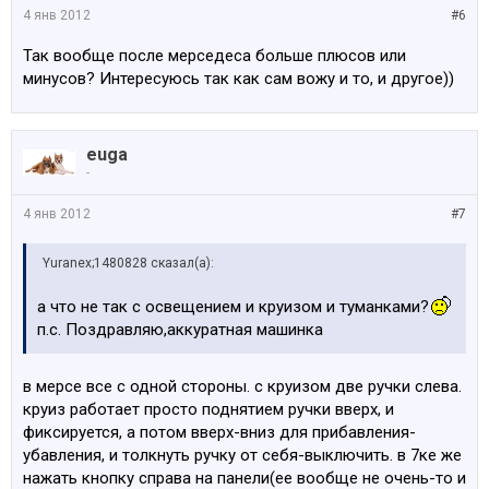
4 янв 2012
#6
Так вообще после мерседеса больше плюсов или
минусов? Интересуюсь так как сам вожу и то, и другое))
euga
-
4 янв 2012
#7
Yuranex;1480828 сказал(а):
а что не так с освещением и круизом и туманками?
п.с. Поздравляю,аккуратная машинка
в мерсе все с одной стороны. с круизом две ручки слева.
круиз работает просто поднятием ручки вверх, и
фиксируется, а потом вверх-вниз для прибавления-
убавления, и толкнуть ручку от себя-выключить. в 7ке же
нажать кнопку справа на панели(ее вообще не очень-то и