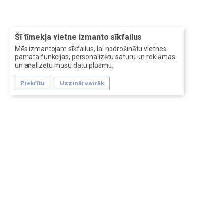
Šī tīmekļa vietne izmanto sīkfailus
Mēs izmantojam sīkfailus, lai nodrošinātu vietnes
pamata funkcijas, personalizētu saturu un reklāmas
un analizētu mūsu datu plūsmu.
Piekrītu
Uzzināt vairāk
Forum software by XenForo™
Перевод:
XF-Russia.ru
Сделано в
Entrypoint