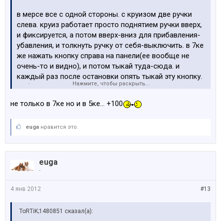
в мерсе все с одной стороны. с круизом две ручки
слева. круиз работает просто поднятием ручки вверх,
и фиксируется, а потом вверх-вниз для прибавления-
убавления, и толкнуть ручку от себя-выключить. в 7ке
же нажать кнопку справа на панели(ее вообще не
очень-то и видно), и потом тыкай туда-сюда. и
каждый раз после остановки опять тыкай эту кнопку.
Нажмите, чтобы раскрыть...
дебилизм
не только в 7ке но и в 5ке... +100
euga
нравится это.
euga
-
4 янв 2012
#13
ToRTiK;1480851 сказал(а):