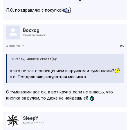
П.С. поздравляю с покупкой
Bocxog
Свой человек
4 янв 2012
#5
Yuranex;1480828 сказал(а):
а что не так с освещением и круизом и туманками?
п.с. Поздравляю,аккуратная машинка
С туманками все ок, а вот круиз, если не знаешь, что
кнопка за рулем, то даже не найдешь её
SleepY
New Member