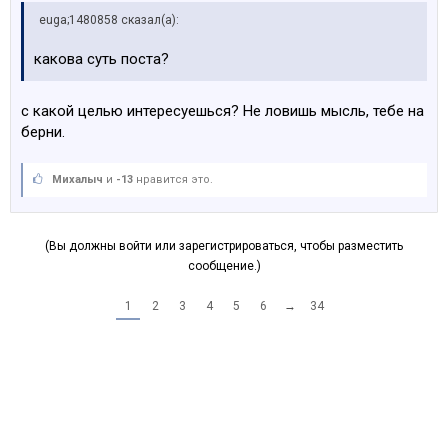
euga;1480858 сказал(а):
какова суть поста?
с какой целью интересуешься? Не ловишь мысль, тебе на
берни.
Михалыч
и
-13
нравится это.
(Вы должны войти или зарегистрироваться, чтобы разместить
сообщение.)
1
2
3
4
5
6
→
34