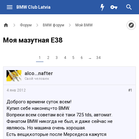
BMW Club Latvia
Форум
BMW форум
Мой BMW
Моя мазутная E38
1
2
3
4
5
6
→
34
alco...nafter
Свой человек
4 янв 2012
#1
Доброго времени суток всем!
Купил себе наконец=то BMW.
Вопреки всем советам всё таки 725 tds, автомат.
Фанатом BMW никогда не был, и даже сейчас не
являюсь. Но машина очень хорошая.
Есть вещи,которые после Мерседеса кажутся