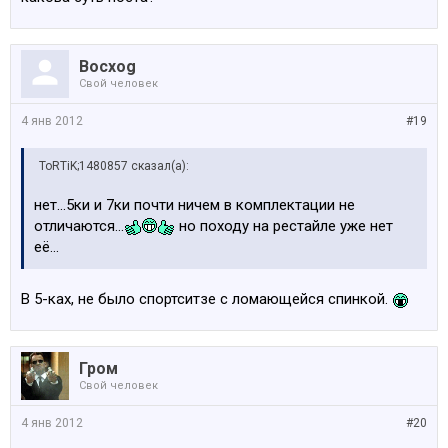
Bocxog
Свой человек
4 янв 2012
#19
ToRTiK;1480857 сказал(а):
нет...5ки и 7ки почти ничем в комплектации не
отличаются...
но походу на рестайле уже нет
её...
В 5-ках, не было спортситзе с ломающейся спинкой.
Гром
Свой человек
4 янв 2012
#20