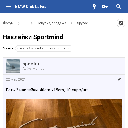
BMW Club Latvia
Форум
...
Покупка/продажа
Другое
Наклейки Sportmind
Метки:
наклейка sticker bmw sportmind
spector
Active Member
22 мар 2021
#1
Есть 2 наклейки, 40cm x15cm, 10 евро/шт.