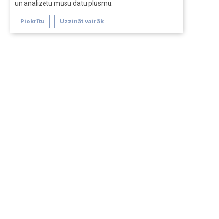
un analizētu mūsu datu plūsmu.
Piekrītu
Uzzināt vairāk