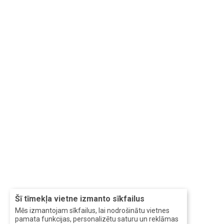
Šī tīmekļa vietne izmanto sīkfailus
Mēs izmantojam sīkfailus, lai nodrošinātu vietnes
pamata funkcijas, personalizētu saturu un reklāmas