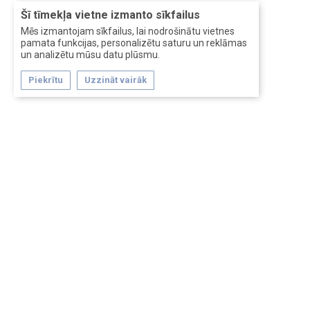
Šī tīmekļa vietne izmanto sīkfailus
Mēs izmantojam sīkfailus, lai nodrošinātu vietnes
pamata funkcijas, personalizētu saturu un reklāmas
un analizētu mūsu datu plūsmu.
Piekrītu
Uzzināt vairāk
Forum software by XenForo™
Перевод:
XF-Russia.ru
Сделано в
Entrypoint
Обратная связь
Помощь
Условия и правила