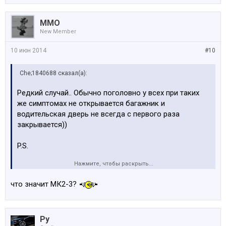
MMO
New Member
10 июн 2014
#10
Che;1840688 сказал(а):
Редкий случай.. Обычно поголовно у всех при таких
же симптомах не открывается багажник и
водительская дверь не всегда с первого раза
закрывается))
P.S.
Нажмите, чтобы раскрыть...
дык это же MK2, а не MK3 ))
что значит МК2-3?
Ру