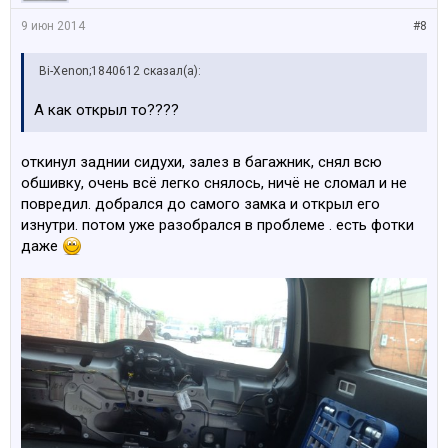
9 июн 2014
#8
Bi-Xenon;1840612 сказал(а):
А как открыл то????
откинул заднии сидухи, залез в багажник, снял всю
обшивку, очень всё легко снялось, ничё не сломал и не
повредил. добрался до самого замка и открыл его
изнутри. потом уже разобрался в проблеме . есть фотки
даже