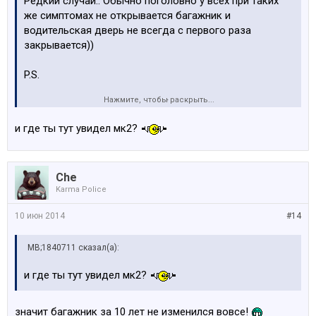
Редкий случай.. Обычно поголовно у всех при таких
же симптомах не открывается багажник и
водительская дверь не всегда с первого раза
закрывается))
P.S.
Нажмите, чтобы раскрыть...
дык это же MK2, а не MK3
))
и где ты тут увидел мк2?
Che
Karma Police
10 июн 2014
#14
MB;1840711 сказал(а):
и где ты тут увидел мк2?
значит багажник за 10 лет не изменился вовсе!