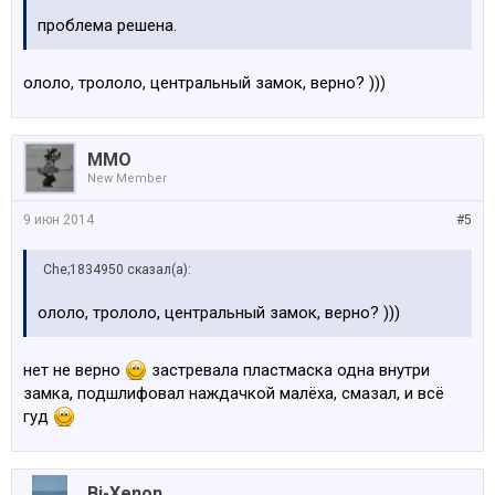
проблема решена.
ололо, трололо, центральный замок, верно? )))
MMO
New Member
9 июн 2014
#5
Che;1834950 сказал(а):
ололо, трололо, центральный замок, верно? )))
нет не верно
застревала пластмаска одна внутри
замка, подшлифовал наждачкой малёха, смазал, и всё
гуд
Bi-Xenon