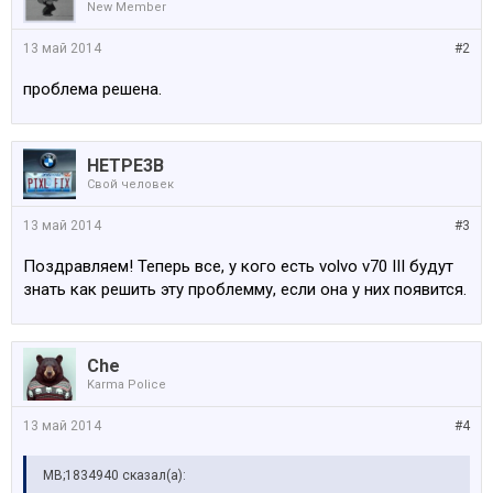
New Member
13 май 2014
#2
проблема решена.
HETPE3B
Свой человек
13 май 2014
#3
Поздравляем! Теперь все, у кого есть volvo v70 III будут
знать как решить эту проблемму, если она у них появится.
Che
Karma Police
13 май 2014
#4
MB;1834940 сказал(а):