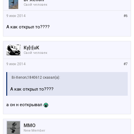
Свой человек
9 июн 2014
#6
А как открыл то????
Ky}|{uK
Свой человек
9 июн 2014
#7
Bi-Xenon;1840612 сказал(а):
А как открыл то????
а он н еоткрывал
MMO
New Member