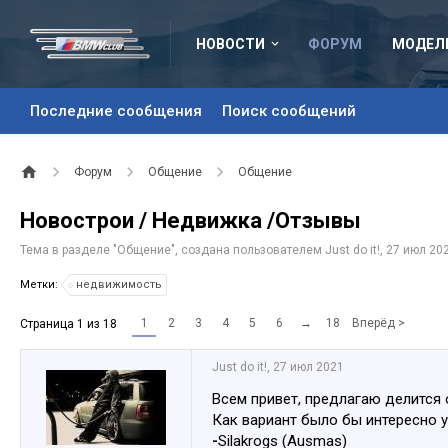
НОВОСТИ
ФОРУМ
МОДЕЛ
Последние сообщения
Поиск сообщений
Форум
Общение
Общение
Новострои / Недвижка /Отзывы
Тема в разделе "
Общение
", создана пользователем
Just do it!
,
27 июл 20
Метки:
недвижимость
1
2
3
4
5
6
→
18
Вперёд >
Страница 1 из 18
Just do it!
,
27 июл 2021
Всем привет, предлагаю делится
Как вариант было бы интересно 
-
Silakrogs (Ausmas)