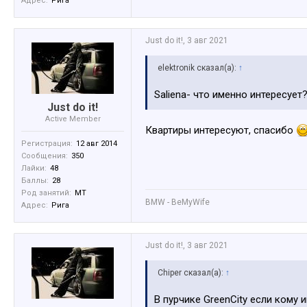
Адрес:
Рига
Just do it!
,
3 авг 2021
elektronik сказал(а):
↑
Saliena- что именно интересует
Just do it!
Active Member
Квартиры интересуют, спасибо
Регистрация:
12 авг 2014
Сообщения:
350
Лайки:
48
Баллы:
28
Род занятий:
MT
BMW - BeMyWife
Адрес:
Рига
Just do it!
,
3 авг 2021
Chiper сказал(а):
↑
В пурчике GreenCity если кому 