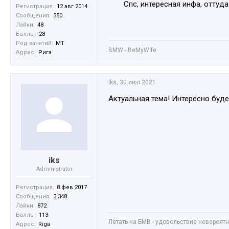
Спс, интересная инфа, оттуда 
Регистрация:
12 авг 2014
Сообщения:
350
Лайки:
48
Баллы:
28
Род занятий:
MT
BMW - BeMyWife
Адрес:
Рига
iks
,
30 июл 2021
Актуальная тема! Интересно буде
iks
Administrator
Регистрация:
8 фев 2017
Сообщения:
3,348
Лайки:
872
Баллы:
113
Летать на БМВ - удовольствие невероятное
Адрес:
Riga