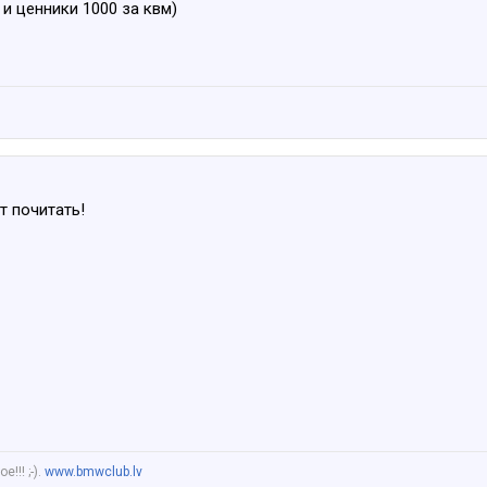
и ценники 1000 за квм) ​
т почитать!
!!! ;-).
www.bmwclub.lv