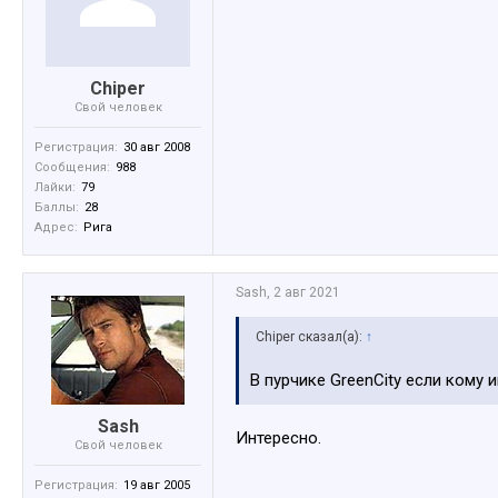
Chiper
Свой человек
Регистрация:
30 авг 2008
Сообщения:
988
Лайки:
79
Баллы:
28
Адрес:
Ригa
Sash
,
2 авг 2021
Chiper сказал(а):
↑
В пурчике GreenCity если кому 
Sash
Интересно.
Свой человек
Регистрация:
19 авг 2005