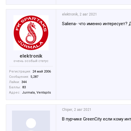
elektronik
,
2 авг 2021
Saliena- что именно интересует? 
elektronik
очень особый статус
Регистрация:
24 май 2006
Сообщения:
5,287
Лайки:
344
Баллы:
83
Адрес:
Jurmala, Ventspils
Chiper
,
2 авг 2021
В пурчике GreenCity если кому ин