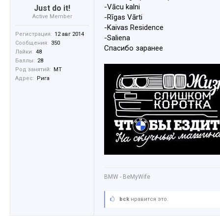
-Vācu kalni
Just do it!
-Rīgas Vārti
Active Member
-Kaivas Residence
Регистрация:
12 авг 2014
-Saliena
Сообщения:
350
Спасибо заранее
Лайки:
48
Баллы:
28
Род занятий:
MT
Адрес:
Рига
BMW - BeMyWife
bck
нравится это.