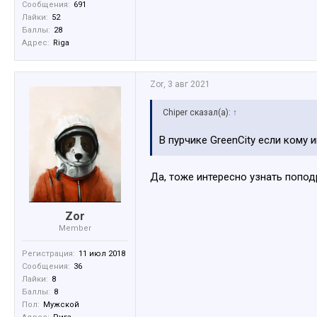
Сообщения:
691
Лайки:
52
Баллы:
28
Адрес:
Riga
Zor
,
3 авг 2021
Chiper сказал(а):
↑
В пурчике GreenCity если кому 
Да, тоже интересно узнать попод
Zor
Member
Регистрация:
11 июл 2018
Сообщения:
36
Лайки:
8
Баллы:
8
Пол:
Мужской