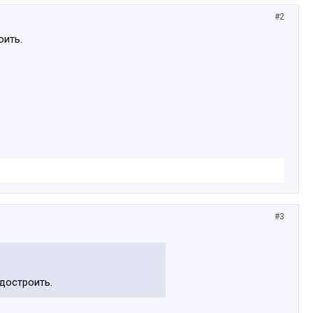
#2
оить.
#3
 достроить.