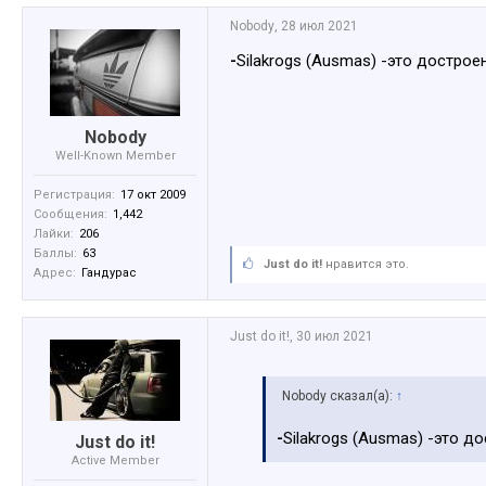
Nobody
,
28 июл 2021
-
Silakrogs (Ausmas) -это достро
Nobody
Well-Known Member
Регистрация:
17 окт 2009
Сообщения:
1,442
Лайки:
206
Баллы:
63
Just do it!
нравится это.
Адрес:
Гандурас
Just do it!
,
30 июл 2021
Nobody сказал(а):
↑
-
Silakrogs (Ausmas) -это д
Just do it!
Active Member