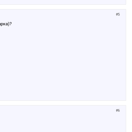
#5
арка)?
#6