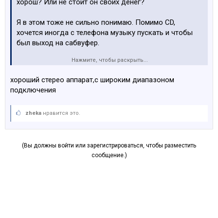
хорош? Или не стоит он своих денег?
Я в этом тоже не сильно понимаю. Помимо СD,
хочется иногда с телефона музыку пускать и чтобы
был выход на сабвуфер.
Нажмите, чтобы раскрыть...
https://ru.yamaha.com/ru/products/audio_visual/hifi_co
mponents/r-n602/index.html#product-tabs
хороший стерео аппарат,с широким диапазоном
подключения
zheka
нравится это.
(Вы должны войти или зарегистрироваться, чтобы разместить
сообщение.)