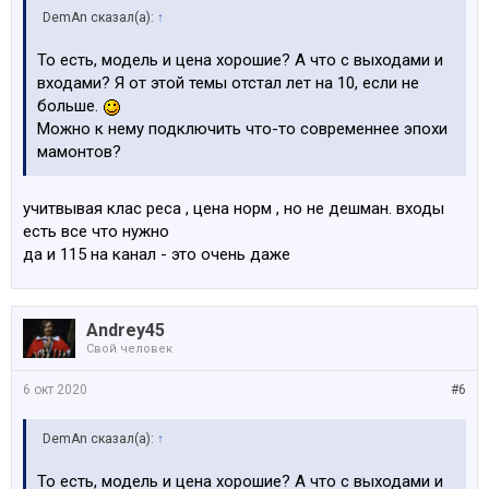
DemAn сказал(а):
↑
То есть, модель и цена хорошие? А что с выходами и
входами? Я от этой темы отстал лет на 10, если не
больше.
Можно к нему подключить что-то современнее эпохи
мамонтов?
учитвывая клас реса , цена норм , но не дешман. входы
есть все что нужно
да и 115 на канал - это очень даже
Andrey45
Свой человек
6 окт 2020
#6
DemAn сказал(а):
↑
То есть, модель и цена хорошие? А что с выходами и