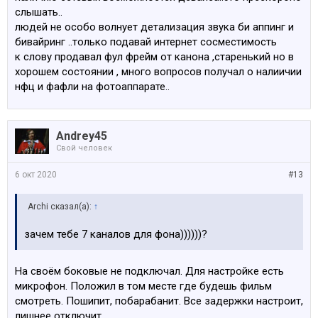
запрошенная за 2809 в фейсбуке цена преувеличена
слышать..
раз в пять имхо.
людей не особо волнует детализация звука би аппинг и
бивайринг ..только подавай интернет сосместимость
к слову продавал фул фрейм от канона ,старенький но в
хорошем состоянии , много вопросов получал о налиичии
нфц и фафли на фотоаппарате..
Andrey45
Свой человек
6 окт 2020
#13
Archi сказал(а):
↑
зачем тебе 7 каналов для фона))))))?
На своём боковые не подключал. Для настройке есть
микрофон. Положил в том месте где будешь фильм
смотреть. Пошипит, побарабанит. Все задержки настроит,
лишнее отключит.