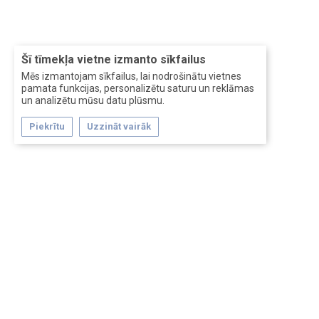
Šī tīmekļa vietne izmanto sīkfailus
Mēs izmantojam sīkfailus, lai nodrošinātu vietnes
pamata funkcijas, personalizētu saturu un reklāmas
un analizētu mūsu datu plūsmu.
Piekrītu
Uzzināt vairāk
Forum software by XenForo™
Перевод:
XF-Russia.ru