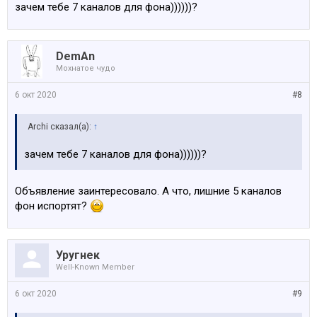
зачем тебе 7 каналов для фона))))))?
DemAn
Мохнатое чудо
6 окт 2020
#8
Archi сказал(а):
↑
зачем тебе 7 каналов для фона))))))?
Объявление заинтересовало. А что, лишние 5 каналов
фон испортят?
Уругнек
Well-Known Member
6 окт 2020
#9