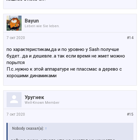
Bayun
Leben wie Sie leben.
7 окт 2020
#14
по характеристикам,да и по уровню у Sash получше
будет...да и дешевле..а так если время не жмет можно
порытся
П.с..нужно к этой аппаратуре не плассмас а дерево с
хорошими динамиками
Уругнек
Well-Known Member
7 окт 2020
#15
Nobody сказал(а):
↑