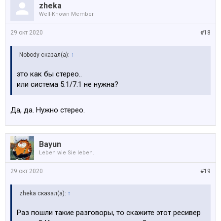
zheka
Well-Known Member
29 окт 2020
#18
Nobody сказал(а):
↑
это как бы стерео..
или система 5.1/7.1 не нужна?
Да, да. Нужно стерео.
Bayun
Leben wie Sie leben.
29 окт 2020
#19
zheka сказал(а):
↑
Раз пошли такие разговоры, то скажите этот ресивер