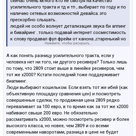
сейчас очень мгного кто не смотря на качество
усилительного тракта и тд и тп , выбирает по году и по
наличию сетевых возможностей девайса..это
прескорбно слышать..
людей не особо волнует детализация звука би аппинг
и бивайринг ..только подавай интернет сосместимость
к слову продавал фул фрейм от канона ,старенький но
Нажмите, чтобы раскрыть...
в хорошем состоянии , много вопросов получал о
налиичии нфц и фафли на фотоаппарате..
А как понять разницу усилительного тракта, если у
человека нет ни того, ни другого ресивера? Только лишь
по тому, что 2809 стоит выше в линейке ресиверов, чем
тот же х2000? Кстати последний тоже поддерживает
биапминг.
Люди выбирают кошельком. Если взять тот же ибей (как
объективную площадку сравнения цен) и посмотреть
совершенные сделки, то продажная цена 2809 редко
переваливает за 100 евро, в то время как за тот же х2000
набивают свыше 200 евро. Не обязательно
рассматривать х2000, можно посмотреть ресивер и более
высокого класса, но новее, чем 2809 и со всеми
современными наворотами, разница в цене не будет