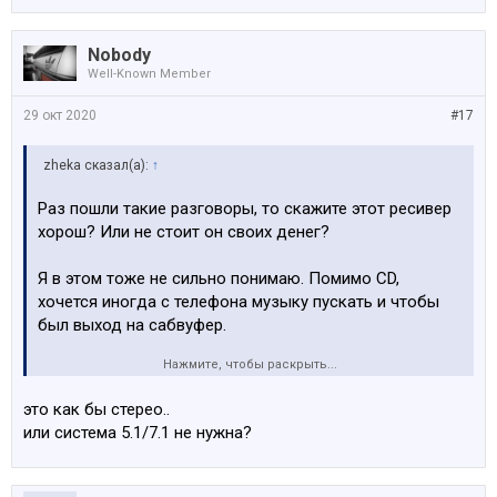
Nobody
Well-Known Member
29 окт 2020
#17
zheka сказал(а):
↑
Раз пошли такие разговоры, то скажите этот ресивер
хорош? Или не стоит он своих денег?
Я в этом тоже не сильно понимаю. Помимо СD,
хочется иногда с телефона музыку пускать и чтобы
был выход на сабвуфер.
Нажмите, чтобы раскрыть...
https://ru.yamaha.com/ru/products/audio_visual/hifi_co
mponents/r-n602/index.html#product-tabs
это как бы стерео..
или система 5.1/7.1 не нужна?