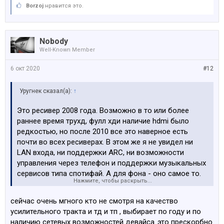
Borzoj
нравится это.
Nobody
Well-Known Member
6 окт 2020
#12
Уругнек сказал(а):
↑
Это ресивер 2008 года. Возможно в то или более
раннее время трухд, фулл хди наличие hdmi было
редкостью, но после 2010 все это наверное есть
почти во всех ресиверах. В этом же я не увидел ни
LAN входа, ни поддержки ARC, ни возможности
управления через телефон и поддержки музыкальных
сервисов типа спотифай. А для фона - оно самое то.
Нажмите, чтобы раскрыть...
На сске стоит денон х2000 за 245 евро, это ресивер
14ого года, он будет подешевле, попрактичней и
сейчас очень мгного кто не смотря на качество
понапичканнее этого мамонта. Для произведения
усилительного тракта и тд и тп , выбирает по году и по
компакт диска сойдёт, конечно, любой ресивер, но
наличию сетевых возможностей девайса..это прескорбно