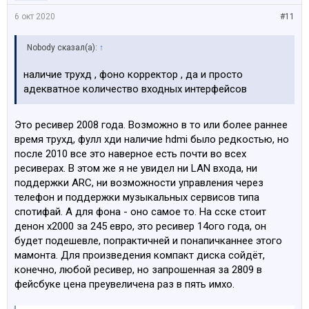
6 окт 2020
#11
Nobody сказал(а):
↑
наличие трухд , фоно корректор , да и просто
адекватное количество входных интерфейсов
Это ресивер 2008 года. Возможно в то или более раннее
время трухд, фулл хди наличие hdmi было редкостью, но
после 2010 все это наверное есть почти во всех
ресиверах. В этом же я не увидел ни LAN входа, ни
поддержки ARC, ни возможности управления через
телефон и поддержки музыкальных сервисов типа
спотифай. А для фона - оно самое то. На сске стоит
денон х2000 за 245 евро, это ресивер 14ого года, он
будет подешевле, попрактичней и понапичканнее этого
мамонта. Для произведения компакт диска сойдёт,
конечно, любой ресивер, но запрошенная за 2809 в
фейсбуке цена преувеличена раз в пять имхо.