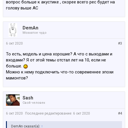
вопрос больше к акустике , скорее всего рес будет на
голову выше АС
DemAn
Мохнатое чудо
6 окт 2020
#3
То есть, модель и цена хорошие? А что с выходами и
входами? Я от этой темы отстал лет на 10, если не
больше.
Можно к нему подключить что-то современнее эпохи
мамонтов?
Sash
Свой человек
6 окт 2020
Последнее редактирование:
6 окт 2020
#4
DemAn сказал(а):
↑