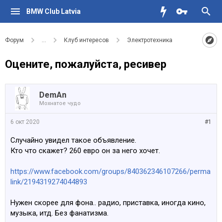
BMW Club Latvia
Форум
...
Клуб интересов
Электротехника
Оцените, пожалуйста, ресивер
DemAn
Мохнатое чудо
6 окт 2020
#1
Случайно увидел такое объявление.
Кто что скажет? 260 евро он за него хочет.
https://www.facebook.com/groups/840362346107266/perma
link/2194319274044893
Нужен скорее для фона.. радио, приставка, иногда кино,
музыка, итд. Без фанатизма.