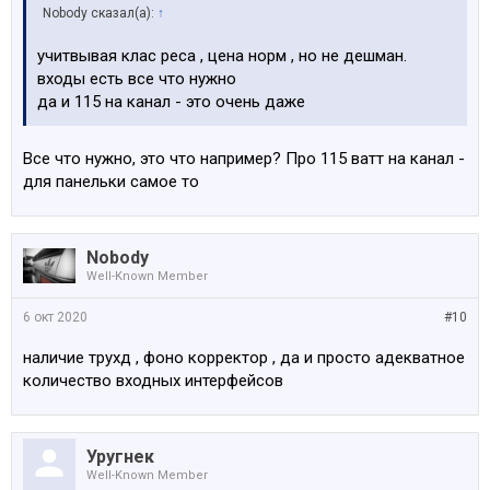
Nobody сказал(а):
↑
учитвывая клас реса , цена норм , но не дешман.
входы есть все что нужно
да и 115 на канал - это очень даже
Все что нужно, это что например? Про 115 ватт на канал -
для панельки самое то
Nobody
Well-Known Member
6 окт 2020
#10
наличие трухд , фоно корректор , да и просто адекватное
количество входных интерфейсов
Уругнек
Well-Known Member