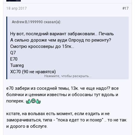
18 апр 2017
#17
Andrew.B;1999990 сказал(а):
Ну вот, последний вариант забраковали... Печаль
А сильно дороже чем ауди Олроуд по ремонту?
Смотрю кроссоверы до 15тк...
Q7
E70
Tuareg
XC70 (90 не нравятся)
Нажмите, чтобы раскрыть...
Навороты не нужны, типо кейлес и прочего ломучего
маркетинга! Главное клима, кожа, полный привод и
е70 забери из соседней темы, 13к. че еще надо!? все
достаточно большой багажник! Кпп пох.
болячки и ценники известны и обсосаны тут вдоль и
Что посоветуете (кроме шкоды)
поперек.
кстате, на вольвах есть момент, если ездить и не
заморачиваться, типа - "пока едет то и похер" .. то не так
и дорого в обслуге.