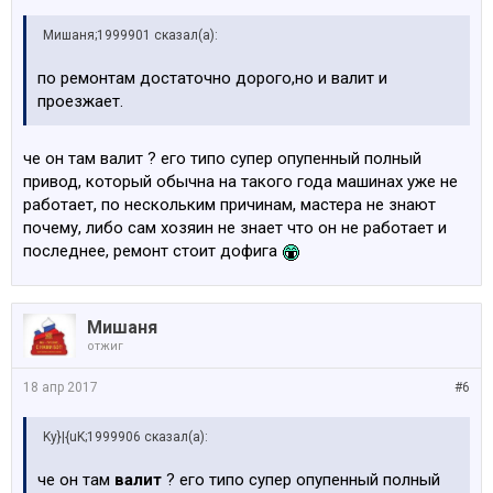
Мишаня;1999901 сказал(а):
по ремонтам достаточно дорого,но и валит и
проезжает.
че он там валит ? его типо супер опупенный полный
привод, который обычна на такого года машинах уже не
работает, по нескольким причинам, мастера не знают
почему, либо сам хозяин не знает что он не работает и
последнее, ремонт стоит дофига
Мишаня
отжиг
18 апр 2017
#6
Ky}|{uK;1999906 сказал(а):
че он там
валит
? его типо супер опупенный полный