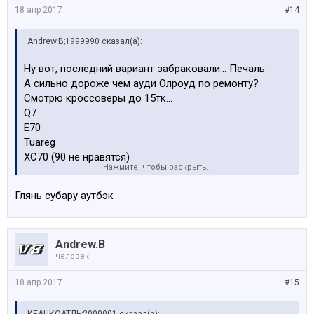
18 апр 2017
#14
Andrew.B;1999990 сказал(а):
Ну вот, последний вариант забраковали... Печаль
А сильно дороже чем ауди Олроуд по ремонту?
Смотрю кроссоверы до 15тк...
Q7
E70
Tuareg
XC70 (90 не нравятся)
Нажмите, чтобы раскрыть...
Навороты не нужны, типо кейлес и прочего ломучего
маркетинга! Главное клима, кожа, полный привод и
Глянь субару аутбэк
достаточно большой багажник! Кпп пох.
Что посоветуете (кроме шкоды)
Andrew.B
человек
18 апр 2017
#15
КЕАЦКОАТЛЬ;2000001 сказал(а):