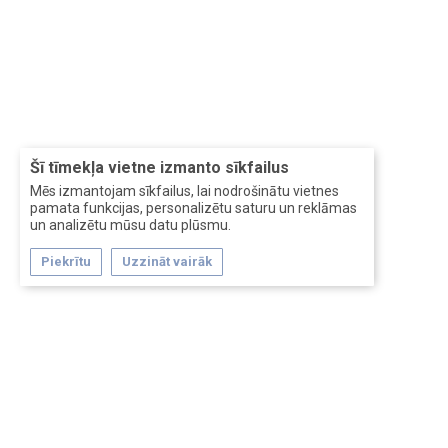
Šī tīmekļa vietne izmanto sīkfailus
Mēs izmantojam sīkfailus, lai nodrošinātu vietnes
pamata funkcijas, personalizētu saturu un reklāmas
un analizētu mūsu datu plūsmu.
Piekrītu
Uzzināt vairāk
Forum software by XenForo™
Перевод:
XF-Russia.ru