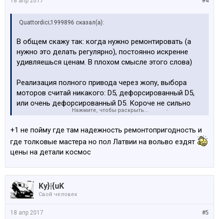
18 апр 2017
#4
Quattordici;1999896 сказал(а):
В общем скажу так: когда нужно ремонтировать (а
нужно это делать регулярно), постоянно искренне
удивляешься ценам. В плохом смысле этого слова)
Реализация полного привода через жопу, выбора
моторов считай никакого: D5, дефорсированный D5,
или очень дефорсированный D5. Короче не сильно
Нажмите, чтобы раскрыть...
дешевый и специфичный в обслуге автомобиль.
+1 не пойму где там надежность ремонтопригодность и
По конкретике на вольвоклубе расскажут
где толковые мастера но пол Латвии на вольво ездят
цены на детали космос
Ky}|{uK
Свой человек
18 апр 2017
#5