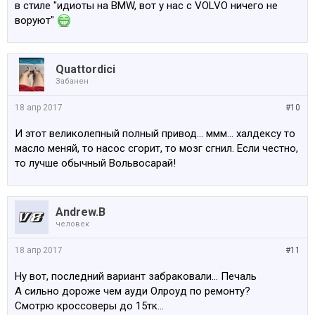
в стиле "идиоты на BMW, вот у нас с VOLVO ничего не
воруют"
Quattordici
Забанен
18 апр 2017
#10
И этот великолепный полный привод... ммм... халдексу то
масло меняй, то насос сгорит, то мозг сгнил. Если честно,
то лучше обычный Вольвосарай!
Andrew.B
человек
18 апр 2017
#11
Ну вот, последний вариант забраковали... Печаль
А сильно дороже чем ауди Олроуд по ремонту?
Смотрю кроссоверы до 15тк...