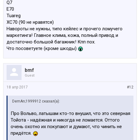
Q7
E70
Tuareg
XC70 (90 не нравятся)
Навороты не нужны, типо кейлес и прочего ломучего
маркетинга! Главное клима, кожа, полный привод и
достаточно большой багажник! Кпп пох.
Что посоветуете (кроме шкоды)
bmf
Guest
18 апр 2017
#12
DemAn;1999912 сказал(а):
Про Вольво, латышам кто-то внушил, что это северная
Тойота - надёжная и никогда не ломается. Оттого
очень охотно их покупают и думают, что чинить не
придётся.