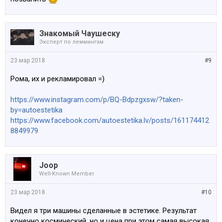
Знакомый Чаушеску
Эксперт по леммингам
23 мар 2018
#9
Рома, их и рекламировал =)
https://www.instagram.com/p/BQ-Bdpzgxsw/?taken-
by=autoestetika
https://www.facebook.com/autoestetika.lv/posts/161174412
8849979
Joop
Well-Known Member
23 мар 2018
#10
Видел я три машины сделанные в эстетике. Результат
конечно космический, но и цена при этом самая высокая