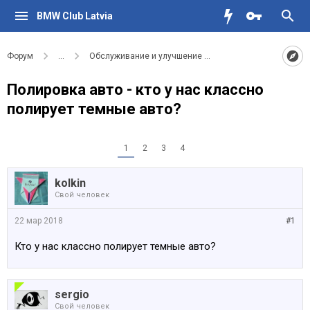
BMW Club Latvia
Форум
...
Обслуживание и улучшение вашего BMW
Полировка авто - кто у нас классно
полирует темные авто?
1
2
3
4
kolkin
Свой человек
22 мар 2018
#1
Кто у нас классно полирует темные авто?
sergio
Свой человек