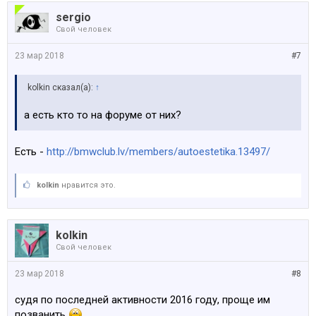
sergio
Свой человек
23 мар 2018
#7
kolkin сказал(а):
↑
а есть кто то на форуме от них?
Есть -
http://bmwclub.lv/members/autoestetika.13497/
kolkin
нравится это.
kolkin
Свой человек
23 мар 2018
#8
судя по последней активности 2016 году, проще им
позванить