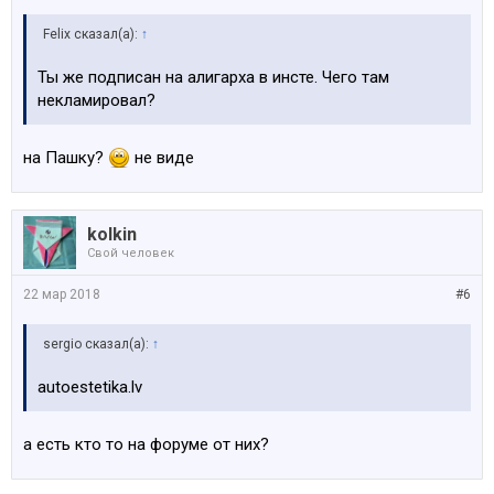
Felix сказал(а):
↑
Ты же подписан на алигарха в инсте. Чего там
некламировал?
на Пашку?
не виде
kolkin
Свой человек
22 мар 2018
#6
sergio сказал(а):
↑
autoestetika.lv
а есть кто то на форуме от них?