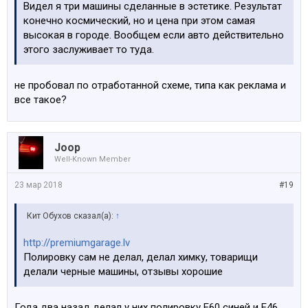
Видел я три машины сделанные в эстетике. Результат
конечно космический, но и цена при этом самая
высокая в городе. Вообщем если авто действительно
этого заслуживает то туда.
не пробовал по отработанной схеме, типа как реклама и
все такое?
Joop
Well-Known Member
23 мар 2018
#19
Кит Обухов сказал(а):
↑
http://premiumgarage.lv
Полировку сам не делал, делал химку, товарищи
делали черные машины, отзывы хорошие
Года два назад делал у них полировку Е60 синей и Е46