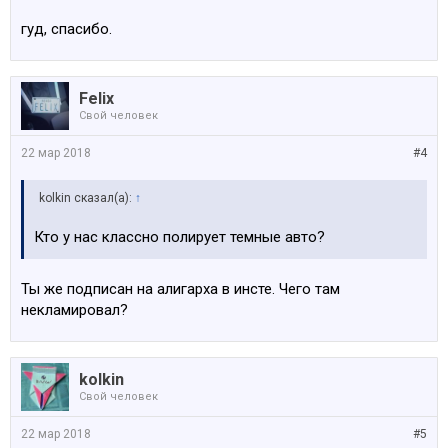
гуд, спасибо.
Felix
Свой человек
22 мар 2018
#4
kolkin сказал(а):
↑
Кто у нас классно полирует темные авто?
Ты же подписан на алигарха в инсте. Чего там
некламировал?
kolkin
Свой человек
22 мар 2018
#5