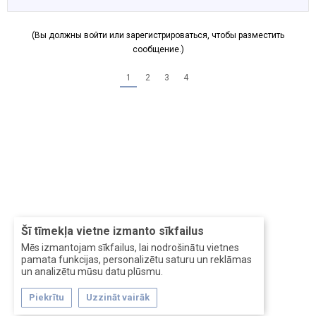
(Вы должны войти или зарегистрироваться, чтобы разместить
сообщение.)
1
2
3
4
Šī tīmekļa vietne izmanto sīkfailus
Mēs izmantojam sīkfailus, lai nodrošinātu vietnes
pamata funkcijas, personalizētu saturu un reklāmas
un analizētu mūsu datu plūsmu.
Piekrītu
Uzzināt vairāk