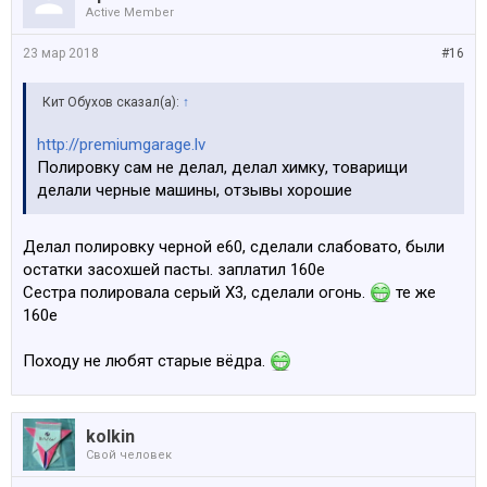
Active Member
23 мар 2018
#16
Кит Обухов сказал(а):
↑
http://premiumgarage.lv
Полировку сам не делал, делал химку, товарищи
делали черные машины, отзывы хорошие
Делал полировку черной е60, сделали слабовато, были
остатки засохшей пасты. заплатил 160е
Сестра полировала серый X3, сделали огонь.
те же
160е
Походу не любят старые вёдра.
kolkin
Свой человек