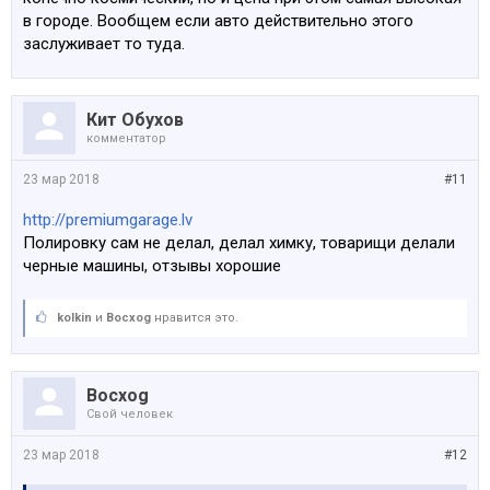
в городе. Вообщем если авто действительно этого
заслуживает то туда.
Кит Обухов
комментатор
23 мар 2018
#11
http://premiumgarage.lv
Полировку сам не делал, делал химку, товарищи делали
черные машины, отзывы хорошие
kolkin
и
Bocxog
нравится это.
Bocxog
Свой человек
23 мар 2018
#12