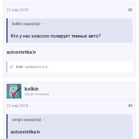
22 мар 2018
#2
kolkin сказал(а):
↑
Кто у нас классно полирует темные авто?
autoestetika.lv
Xok-
нравится это.
kolkin
Свой человек
22 мар 2018
#3
sergio сказал(а):
↑
autoestetika.lv