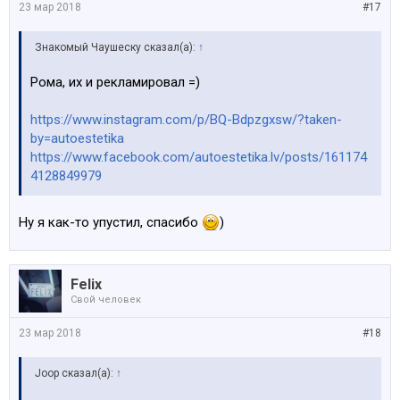
23 мар 2018
#17
Знакомый Чаушеску сказал(а):
↑
Рома, их и рекламировал =)
https://www.instagram.com/p/BQ-Bdpzgxsw/?taken-
by=autoestetika
https://www.facebook.com/autoestetika.lv/posts/161174
4128849979
Ну я как-то упустил, спасибо
)
Felix
Свой человек
23 мар 2018
#18
Joop сказал(а):
↑