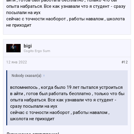
айти , готов был работать бесплатно , только что бы
вообще ее понятное, хз что мотивирует, не дай бог
опыта набраться. Все как узнавали что я студент - сразу
обидеш, там сопли и заявы на учителей. Короче
посылали на иух
весело.
сейчас с точности наоборот , работы навалом , школота
не приходит
bigi
Cogito Ergo Sum
12 янв 2022
#12
Nobody сказал(а):
↑
вспомнилось , когда было 19 лет пытался устроиться
в айти , готов был работать бесплатно , только что бы
опыта набраться. Все как узнавали что я студент -
сразу посылали на иух
сейчас с точности наоборот , работы навалом ,
школота не приходит