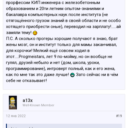
прорфессии КИП инженера с железобетонным
образованием и 20ти летним опытом-знаниями и
Плюс в нормальной конторе, человек который
бакалавра компьютерных наук после института (не
занимается сеткой, это либо безопасник, либо
отягощённого грузом знаний в своей области и не особо
сетевик-интегратор. И зарплата у как раз и будет
хотящего приобрести оные), переводил на зарплату!......ай
около 2-3. И код он не пишет, да. А если еще и код
замяли тему!
писать будет, то погугли сколько DevSecOps получает.
П.С. А сколько прогеры хорошие получают я знаю, брат
жены мозг, он и институт только для мамы заканчивал,
По поводу знания базы и "нормальности
для корочки! Мелкий ещё совсем ходил в
представителя професии", тут на столько быстро все
этот.....Progmeistars, лет 9 по-мойму, но он вообще не
меняется, что какой-нибудь 20-летний человек может
гулял, друзей небыло и нет (дом, школа, уроки,
быть намного продвинутее в чем-то, чем специалист с
программирование), интроверт полный, как и его жена,
20 летним стажем, и это норм. Возвраст в ИТ не
как по мне так это даже лучше!
Зато сейчас ни в чём
показатель вообще.
себе не отказывает!
a13x
Well-Known Member
12 янв 2022
#19