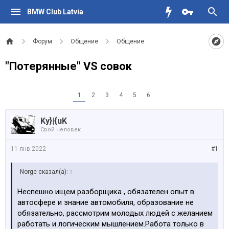
BMW Club Latvia
Форум
Общение
Общение
"Потерянные" VS cовок
1
2
3
4
5
6
Ky}|{uK
Свой человек
11 янв 2022
#1
Norge сказал(а):
↑
Неспешно ищем разборщика , обязателен опыт в
автосфере и знание автомобиля, образование не
обязательно, рассмотрим молодых людей с желанием
работать и логическим мышлением.Работа только в