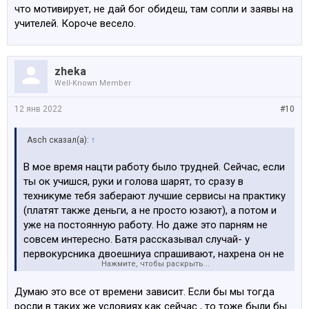
что мотивирует, не дай бог обидеш, там сопли и заявы на
учителей. Короче весело.
zheka
Well-Known Member
12 янв 2022
#10
Asch сказал(а):
↑
В мое время нацти работу было трудней. Сейчас, если
ты ок учишся, руки и голова шарят, то сразу в
техникуме тебя заберают лучшие сервисы на практику
(платят также деньги, а не просто юзают), а потом и
уже на постоянную работу. Но даже это парням не
совсем интересно. Батя рассказывал случай- у
первокурсника двоешниуа спрашивают, нахрена он не
Нажмите, чтобы раскрыть...
учится и нафигп вообще в школу идет. На что юноша
отвечает- а меня мама заставляет . Это коню в 16 лет,
Думаю это все от времени зависит. Если бы мы тогда
которому лом в жопе сломать можно. Это поколение
росли в таких же условиях как сейчас , то тоже были бы