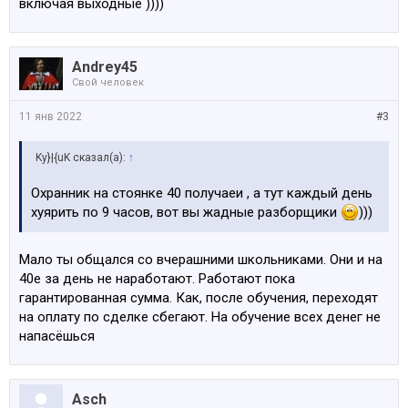
включая выходные ))))
Andrey45
Свой человек
11 янв 2022
#3
Ky}|{uK сказал(а):
↑
Охранник на стоянке 40 получаеи , а тут каждый день
хуярить по 9 часов, вот вы жадные разборщики
)))
Мало ты общался со вчерашними школьниками. Они и на
40е за день не наработают. Работают пока
гарантированная сумма. Как, после обучения, переходят
на оплату по сделке сбегают. На обучение всех денег не
напасёшься
Asch