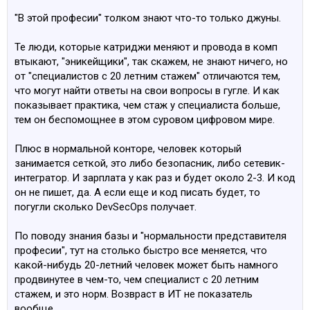
"В этой професии" толком знают что-то только джуны.
Те люди, которые катриджи меняют и провода в комп
втыкают, "эникейщики", так скажем, не знают ничего, но
от "специалистов с 20 летним стажем" отличаются тем,
что могут найти ответы на свои вопросы в гугле. И как
показывает практика, чем стаж у специалиста больше,
тем он беспомощнее в этом суровом цифровом мире.
Плюс в нормальной конторе, человек который
занимается сеткой, это либо безопасник, либо сетевик-
интегратор. И зарплата у как раз и будет около 2-3. И код
он не пишет, да. А если еще и код писать будет, то
погугли сколько DevSecOps получает.
По поводу знания базы и "нормальности представителя
професии", тут на столько быстро все меняется, что
какой-нибудь 20-летний человек может быть намного
продвинутее в чем-то, чем специалист с 20 летним
стажем, и это норм. Возвраст в ИТ не показатель
вообще.