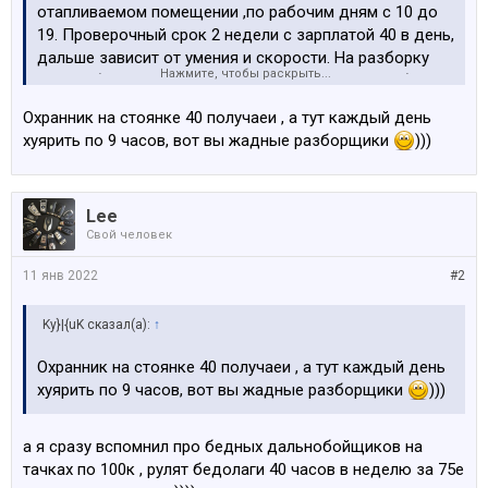
отапливаемом помещении ,по рабочим дням с 10 до
19. Проверочный срок 2 недели с зарплатой 40 в день,
дальше зависит от умения и скорости. На разборку
Нажмите, чтобы раскрыть...
автомобиля от и до даём от 2до 3 дней. Подробнее
пс.
Охранник на стоянке 40 получаеи , а тут каждый день
хуярить по 9 часов, вот вы жадные разборщики
)))
Lee
Свой человек
11 янв 2022
#2
Ky}|{uK сказал(а):
↑
Охранник на стоянке 40 получаеи , а тут каждый день
хуярить по 9 часов, вот вы жадные разборщики
)))
а я сразу вспомнил про бедных дальнобойщиков на
тачках по 100к , рулят бедолаги 40 часов в неделю за 75е