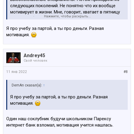
следующих поколений. Не понятно что их вообще
мотивирует в жизни. Мне, говорит, хватает в пятницу
Нажмите, чтобы раскрыть...
сходить в барчуху пиваса попить.
Я про учебу за партой, а ты про деньги. Разная
мотивация.
Andrey45
Свой человек
11 янв 2022
#8
DemAn сказал(а):
↑
Я про учебу за партой, а ты про деньги. Разная
мотивация.
Один наш соклубник будучи школьником Парексу
интернет банк взломал, мотивация учится нашлась.