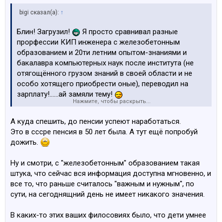
bigi сказал(а):
↑
Блин! Загрузил!
Я просто сравнивал разные
прорфессии КИП инженера с железобетонным
образованием и 20ти летним опытом-знаниями и
бакалавра компьютерных наук после института (не
отягощённого грузом знаний в своей области и не
особо хотящего приобрести оные), переводил на
зарплату!......ай замяли тему!
Нажмите, чтобы раскрыть...
П.С. А сколько прогеры хорошие получают я знаю,
брат жены мозг, он и институт только для мамы
А куда спешить, до пенсии успеют наработаться.
заканчивал, для корочки! Мелкий ещё совсем ходил в
Это в сссре пенсия в 50 лет была. А тут ещё попробуй
этот.....Progmeistars, лет 9 по-мойму, но он вообще не
дожить.
гулял, друзей небыло и нет (дом, школа, уроки,
программирование), интроверт полный, как и его жена,
Ну и смотри, с "железобетонным" образованием такая
как по мне так это даже лучше!
Зато сейчас ни в
штука, что сейчас вся информация доступна мгновенно, и
чём себе не отказывает!
все то, что раньше считалось "важным и нужным", по
сути, на сегоднящний день не имеет никакого значения.
В каких-то этих ваших филосовиях было, что дети умнее