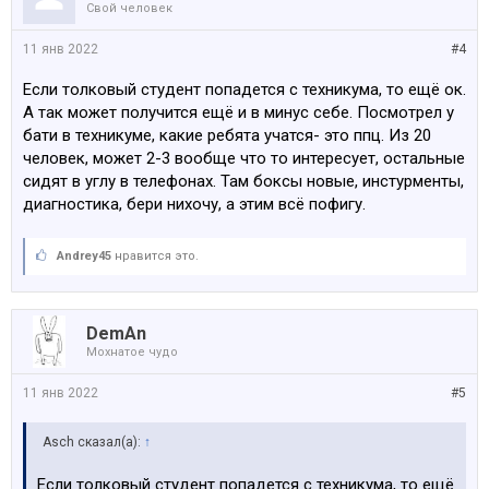
Свой человек
11 янв 2022
#4
Если толковый студент попадется с техникума, то ещё ок.
А так может получится ещё и в минус себе. Посмотрел у
бати в техникуме, какие ребята учатся- это ппц. Из 20
человек, может 2-3 вообще что то интересует, остальные
сидят в углу в телефонах. Там боксы новые, инстурменты,
диагностика, бери нихочу, а этим всё пофигу.
Andrey45
нравится это.
DemAn
Мохнатое чудо
11 янв 2022
#5
Asch сказал(а):
↑
Если толковый студент попадется с техникума, то ещё