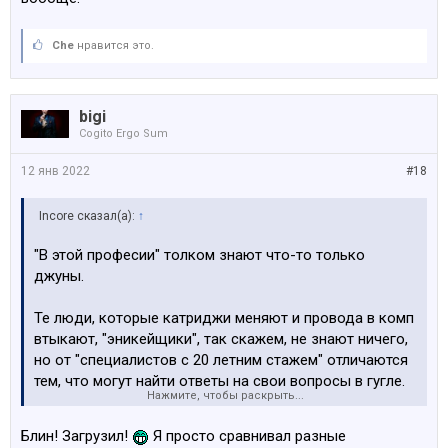
Che
нравится это.
bigi
Cogito Ergo Sum
12 янв 2022
#18
Incore сказал(а):
↑
"В этой професии" толком знают что-то только
джуны.
Те люди, которые катриджи меняют и провода в комп
втыкают, "эникейщики", так скажем, не знают ничего,
но от "специалистов с 20 летним стажем" отличаются
тем, что могут найти ответы на свои вопросы в гугле.
Нажмите, чтобы раскрыть...
И как показывает практика, чем стаж у специалиста
больше, тем он беспомощнее в этом суровом
Блин! Загрузил!
Я просто сравнивал разные
цифровом мире.