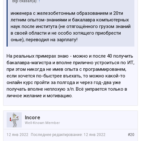
bigi сказал(а):
↑
инженера с железобетонным образованием и 20ти
летним опытом-знаниями и бакалавра компьютерных
наук после института (не отягощённого грузом знаний
в своей области и не особо хотящего приобрести
оные), переводил на зарплату!
На реальных примерах знаю - можно и после 40 получить
бакалавра-магистра и вполне прилично устроиться по ИТ,
при этом никогда не имев опыта с программированем,
если хочется по-быстрее въехать, то можно какой-то
онлайн курс пройти за полгода и через год-два уже
получать вполне неплохую з/п. Всё уипрается только в
личное желание и мотивацию.
Incore
Well-Known Member
12 янв 2022
Последнее редактирование:
12 янв 2022
#20