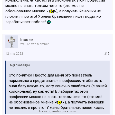
колокольни), ну как есть! В лабиринтах этой профессии
можно не знать толком чего-то (это моё не
обоснованное мнение
), а получать йенюшки не
плохие, я про это! У жены брательник пишет коды, но
зарабатывает поболе!
Incore
Well-Known Member
12 янв 2022
#17
bigi сказал(а):
↑
Это понятно! Просто для меня это показатель
нормального представителя профессии, чтобы хоть
знал базу какую-то, могу конечно ошибаться (с вашей
колокольни), ну как есть! В лабиринтах этой
профессии можно не знать толком чего-то (это моё
не обоснованное мнение
), а получать йенюшки
не плохие, я про это! У жены брательник пишет коды,
Нажмите, чтобы раскрыть...
но зарабатывает поболе!