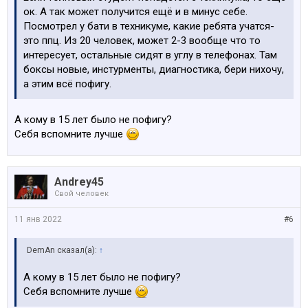
ок. А так может получится ещё и в минус себе.
Посмотрел у бати в техникуме, какие ребята учатся-
это ппц. Из 20 человек, может 2-3 вообще что то
интересует, остальные сидят в углу в телефонах. Там
боксы новые, инстурменты, диагностика, бери нихочу,
а этим всё пофигу.
А кому в 15 лет было не пофигу?
Себя вспомните лучше
Andrey45
Свой человек
11 янв 2022
#6
DemAn сказал(а):
↑
А кому в 15 лет было не пофигу?
Себя вспомните лучше