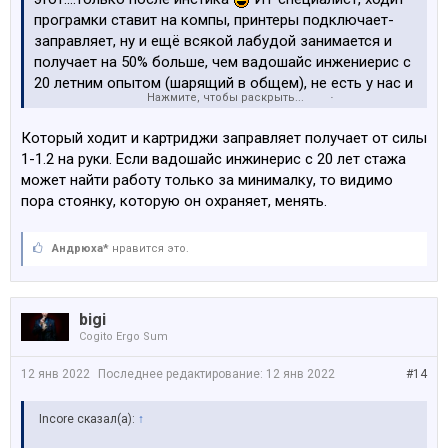
програмки ставит на компы, принтеры подключает-
заправляет, ну и ещё всякой лабудой занимается и
получает на 50% больше, чем вадошайс инжениерис с
20 летним опытом (шарящий в общем), не есть у нас и
Нажмите, чтобы раскрыть...
программеры, те да, респект, чахнут на рабочем месте!
Который ходит и картриджи заправляет получает от силы
1-1.2 на руки. Если вадошайс инжинерис с 20 лет стажа
может найти работу только за минималку, то видимо
пора стоянку, которую он охраняет, менять.
Андрюха*
нравится это.
bigi
Cogito Ergo Sum
12 янв 2022
Последнее редактирование:
12 янв 2022
#14
Incore сказал(а):
↑