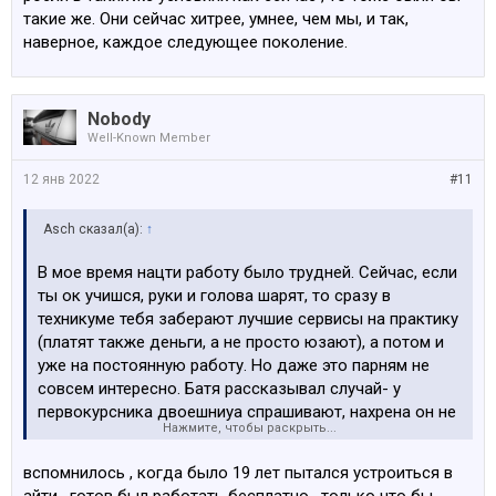
вообще ее понятное, хз что мотивирует, не дай бог
такие же. Они сейчас хитрее, умнее, чем мы, и так,
обидеш, там сопли и заявы на учителей. Короче
наверное, каждое следующее поколение.
весело.
Nobody
Well-Known Member
12 янв 2022
#11
Asch сказал(а):
↑
В мое время нацти работу было трудней. Сейчас, если
ты ок учишся, руки и голова шарят, то сразу в
техникуме тебя заберают лучшие сервисы на практику
(платят также деньги, а не просто юзают), а потом и
уже на постоянную работу. Но даже это парням не
совсем интересно. Батя рассказывал случай- у
первокурсника двоешниуа спрашивают, нахрена он не
Нажмите, чтобы раскрыть...
учится и нафигп вообще в школу идет. На что юноша
отвечает- а меня мама заставляет . Это коню в 16 лет,
вспомнилось , когда было 19 лет пытался устроиться в
которому лом в жопе сломать можно. Это поколение