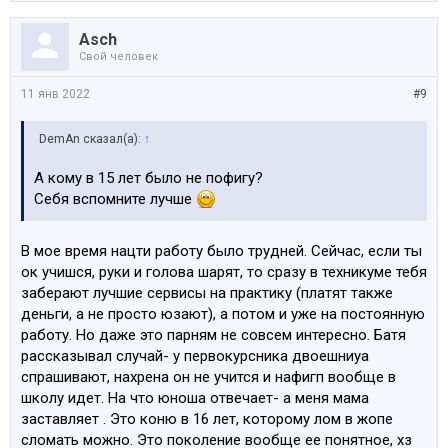
Asch
Свой человек
11 янв 2022
#9
DemAn сказал(а):
↑
А кому в 15 лет было не пофигу?
Себя вспомните лучше
В мое время нацти работу было трудней. Сейчас, если ты
ок учишся, руки и голова шарят, то сразу в техникуме тебя
заберают лучшие сервисы на практику (платят также
деньги, а не просто юзают), а потом и уже на постоянную
работу. Но даже это парням не совсем интересно. Батя
рассказывал случай- у первокурсника двоешниуа
спрашивают, нахрена он не учится и нафигп вообще в
школу идет. На что юноша отвечает- а меня мама
заставляет . Это коню в 16 лет, которому лом в жопе
сломать можно. Это поколение вообще ее понятное, хз