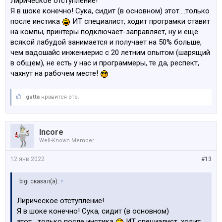
Лирическое отступление!
Я в шоке конечно! Сука, сидит (в основном) этот....только
после инстика
ИТ специалист, ходит програмки ставит
на компы, принтеры подключает-заправляет, ну и ещё
всякой лабудой занимается и получает на 50% больше,
чем вадошайс инжениерис с 20 летним опытом (шарящий
в общем), не есть у нас и программеры, те да, респект,
чахнут на рабочем месте!
gutta
нравится это.
Incore
Well-Known Member
12 янв 2022
#13
bigi сказал(а):
↑
Лирическое отступление!
Я в шоке конечно! Сука, сидит (в основном)
этот....только после инстика
ИТ специалист, ходит