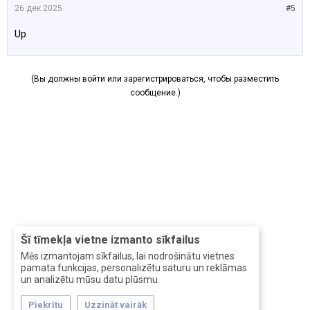
26 дек 2025
#5
Up
(Вы должны войти или зарегистрироваться, чтобы разместить
сообщение.)
Šī tīmekļa vietne izmanto sīkfailus
Mēs izmantojam sīkfailus, lai nodrošinātu vietnes
pamata funkcijas, personalizētu saturu un reklāmas
un analizētu mūsu datu plūsmu.
Piekrītu
Uzzināt vairāk