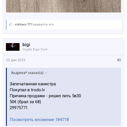
nikitaec777
нравится это.
bigi
Cogito Ergo Sum
23 дек 2025
#2
Андрюха* сказал(а):
↑
Запечатанная канистра
Покупал в trodo.lv
Причина продажи - решил лить 5в30
50€ (брал за 68)
29975771
Посмотреть вложение 184718