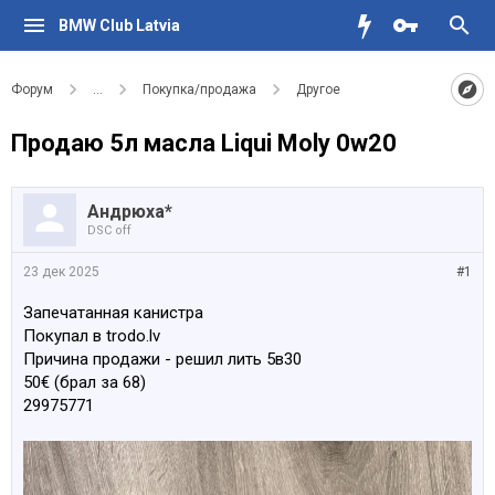
BMW Club Latvia
Форум
...
Покупка/продажа
Другое
Продаю 5л масла Liqui Moly 0w20
Андрюха*
DSC off
23 дек 2025
#1
Запечатанная канистра
Покупал в trodo.lv
Причина продажи - решил лить 5в30
50€ (брал за 68)
29975771