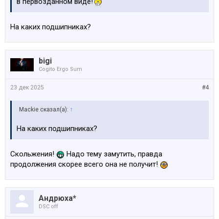
в первозданном виде!
На каких подшипниках?
bigi
Cogito Ergo Sum
23 дек 2025
#4
Mackie сказал(а):
↑
На каких подшипниках?
Скольжения!
Надо тему замутить, правда
продолжения скорее всего она не получит!
Андрюха*
DSC off