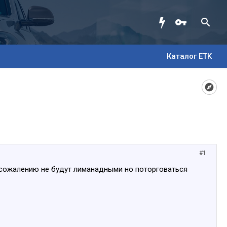
Каталог ETK
#1
 сожалению не будут лиманадными но поторговаться