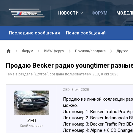
НОВОСТИ
ФОРУМ
МОДЕЛ
Последние сообщения
Поиск сообщений
Форум
BMW форум
Покупка/продажа
Другое
Продаю Becker радио youngtimer разны
Тема в разделе "
Другое
", создана пользователем
ZED
,
8 окт 2020
.
ZED
,
8 окт 2020
Продаю из личной коллекции раз
можно.
Лот номер 1: Becker Traffic Pro Vip 
Лот номер 2: Becker Indianapolis BE
ZED
Лот номер 3: Becker Traffic Pro BE4
Свой человек
Лот номер 4: Alpine + 6 CD Changer 