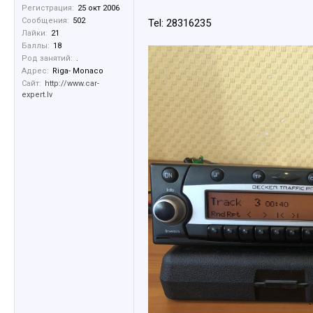
Регистрация:
25 окт 2006
Сообщения:
502
Tel: 28316235
Лайки:
21
Баллы:
18
Род занятий:
.
Адрес:
Riga- Monaco
Сайт:
http://www.car-
expert.lv