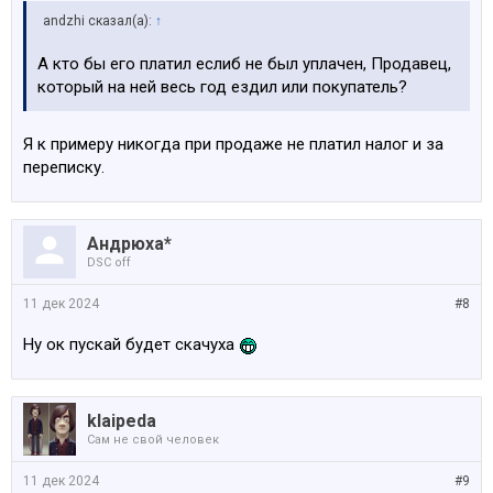
аndzhi сказал(а):
↑
А кто бы его платил еслиб не был уплачен, Продавец,
который на ней весь год ездил или покупатель?
Я к примеру никогда при продаже не платил налог и за
переписку.
Андрюха*
DSC off
11 дек 2024
#8
Ну ок пускай будет скачуха
klaipeda
Сам не свой человек
11 дек 2024
#9