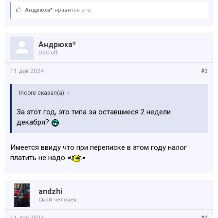
цена 3150
29975771
Андрюха*
нравится это.
Посмотреть вложение 182807
Андрюха*
Посмотреть вложение 182808
DSC off
11 дек 2024
#3
Посмотреть вложение 182809
Посмотреть вложение 182810
Incore сказал(а):
↑
За этот год, это типа за оставшиеся 2 недели
Посмотреть вложение 182811
декабря?
Посмотреть вложение 182812
Имеется ввиду что при переписке в этом году налог
Посмотреть вложение 182813
платить не надо
Посмотреть вложение 182814
аndzhi
Посмотреть вложение 182815
Свой человек