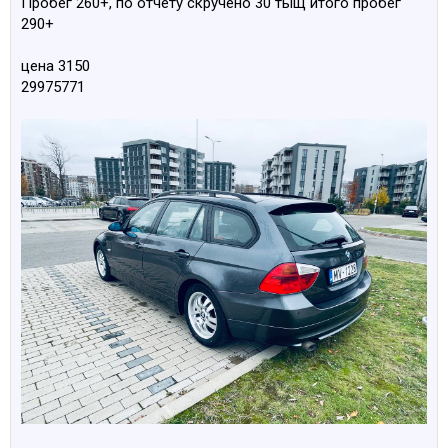
Пробег 260+, по отчету скручено 30 тыщ итого пробег
290+
цена 3150
29975771