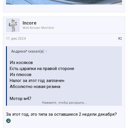
Incore
Well-Known Member
11 дек 2024
#2
Андрюха* сказал(а):
↑
Из косяков
Есть царапки на правой стороне
Из плюсов
Налог за этот год заплачен
Абсолютно новая резина
Мотор м47
Нажмите, чтобы раскрыть...
Пробег 260+, по отчету скручено 30 тыщ итого пробег
За этот год, это типа за оставшиеся 2 недели декабря?
290+