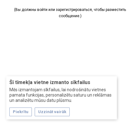
(Вы должны войти или зарегистрироваться, чтобы разместить
сообщение.)
Šī tīmekļa vietne izmanto sīkfailus
Mēs izmantojam sīkfailus, lai nodrošinātu vietnes
pamata funkcijas, personalizētu saturu un reklāmas
un analizētu mūsu datu plūsmu.
Piekrītu
Uzzināt vairāk