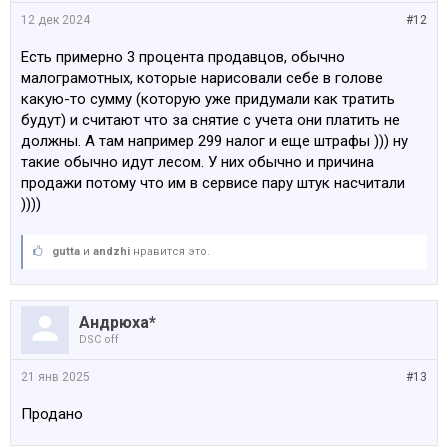
12 дек 2024
#12
Есть примерно 3 процента продавцов, обычно
малограмотных, которые нарисовали себе в голове
какую-то сумму (которую уже придумали как тратить
будут) и считают что за снятие с учета они платить не
должны. А там например 299 налог и еще штрафы ))) ну
такие обычно идут лесом. У них обычно и причина
продажи потому что им в сервисе пару штук насчитали
))))
gutta
и
аndzhi
нравится это.
Андрюха*
DSC off
21 янв 2025
#13
Продано