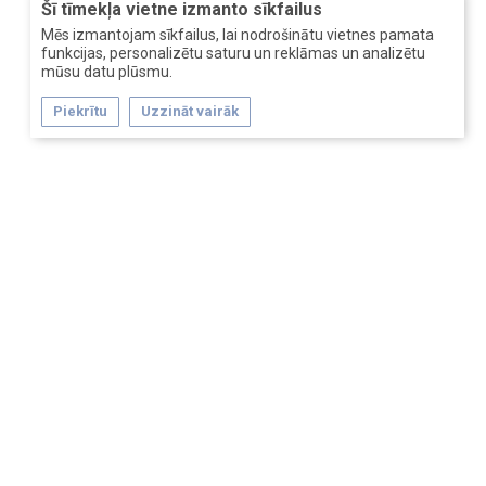
Šī tīmekļa vietne izmanto sīkfailus
Mēs izmantojam sīkfailus, lai nodrošinātu vietnes pamata
funkcijas, personalizētu saturu un reklāmas un analizētu
mūsu datu plūsmu.
Piekrītu
Uzzināt vairāk