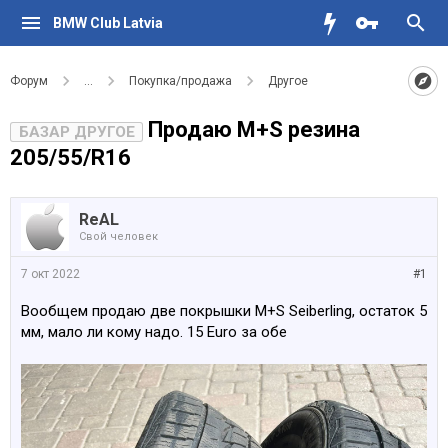
BMW Club Latvia
Форум
...
Покупка/продажа
Другое
Продаю M+S резина
БАЗАР ДРУГОЕ
205/55/R16
ReAL
Свой человек
7 окт 2022
#1
Вообщем продаю две покрышки M+S Seiberling, остаток 5
мм, мало ли кому надо. 15 Euro за обе