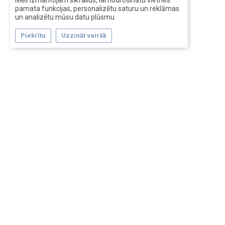
Mēs izmantojam sīkfailus, lai nodrošinātu vietnes
pamata funkcijas, personalizētu saturu un reklāmas
un analizētu mūsu datu plūsmu.
Piekrītu
Uzzināt vairāk
Forum software by XenForo™
Перевод:
XF-Russia.ru
Сделано в
Entrypoint
Обратная связь
Помощь
Условия и правила