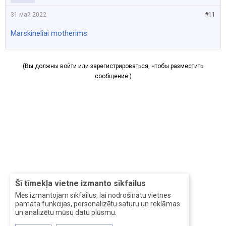
31 май 2022
#11
Marskineliai motherims
(Вы должны войти или зарегистрироваться, чтобы разместить
сообщение.)
Šī tīmekļa vietne izmanto sīkfailus
Mēs izmantojam sīkfailus, lai nodrošinātu vietnes
pamata funkcijas, personalizētu saturu un reklāmas
un analizētu mūsu datu plūsmu.