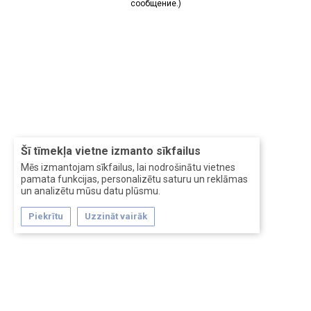
сообщение.)
Šī tīmekļa vietne izmanto sīkfailus
Mēs izmantojam sīkfailus, lai nodrošinātu vietnes
pamata funkcijas, personalizētu saturu un reklāmas
un analizētu mūsu datu plūsmu.
Piekrītu
Uzzināt vairāk