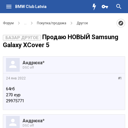
BMW Club Latvia
Форум
...
Покупка/продажа
Другое
Продаю НОВЫЙ Samsung
БАЗАР ДРУГОЕ
Galaxy XCover 5
Андрюха*
DSC off
24 янв 2022
#1
64гб
270 еур
29975771
Андрюха*
DSC off