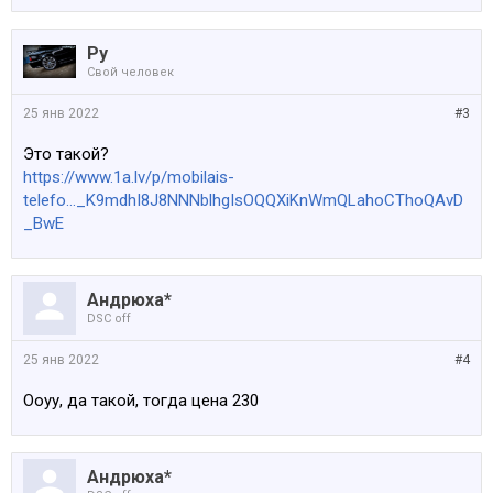
Ру
Свой человек
25 янв 2022
#3
Это такой?
https://www.1a.lv/p/mobilais-
telefo..._K9mdhI8J8NNNblhgIsOQQXiKnWmQLahoCThoQAvD
_BwE
Андрюха*
DSC off
25 янв 2022
#4
Ооуу, да такой, тогда цена 230
Андрюха*