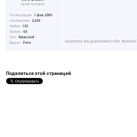
Свой человек
Регистрация:
1 фев 2005
Сообщения:
2,633
Лайки:
123
Баллы:
63
Пол:
Мужской
Questions are guaranteed in life. Answers 
Адрес:
Рига
Поделиться этой страницей