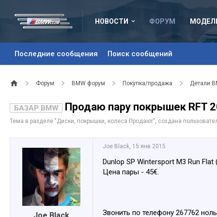
НОВОСТИ
ФОРУМ
МОДЕЛ
Последние сообщения
Поиск сообщений
Форум
BMW форум
Покупка/продажа
Детали 
Продаю пару покрышек RFT 2
БАЗАР BMW
Тема в разделе "
Диски, покрышки, колеса Продают
", создана пользоват
Joe Black
,
15 янв 2015
Dunlop SP Wintersport M3 Run Flat 
Цена пары - 45€.
Звонить по телефону 267762 ноль
Joe Black