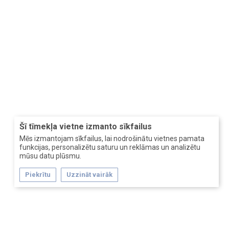
Šī tīmekļa vietne izmanto sīkfailus
Mēs izmantojam sīkfailus, lai nodrošinātu vietnes pamata
funkcijas, personalizētu saturu un reklāmas un analizētu
mūsu datu plūsmu.
Piekrītu
Uzzināt vairāk