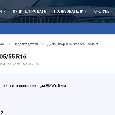
И
КУПИТЬ/ПРОДАТЬ
ПОЛЬЗОВАТЕЛИ
О КЛУБЕ
BMW
Продают детали
Диски, покрышки, колеса Продают
05/55 R16
елем
Joe Black
,
15 янв 2015
.
(со *, т.е. в спецификации BMW), 5 мм.
 2.