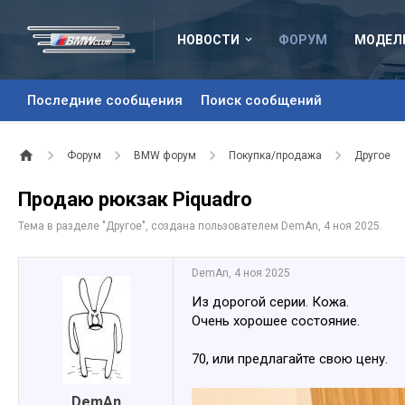
НОВОСТИ
ФОРУМ
МОДЕЛ
Последние сообщения
Поиск сообщений
Форум
BMW форум
Покупка/продажа
Другое
Продаю рюкзак Piquadro
Тема в разделе "
Другое
", создана пользователем
DemAn
,
4 ноя 2025
.
DemAn
,
4 ноя 2025
Из дорогой серии. Кожа.
Очень хорошее состояние.
70, или предлагайте свою цену.
DemAn