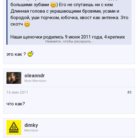
большими зубами
) Его не спутаешь ни с кем.
Длинная голова с украшающими бровями, усами и
бородой, уши торчком, юбочка, хвост как антенка. Это
скотч
Наши щеночки родились 9 июня 2011 года, 4 крепких
Нажмите, чтобы раскрыть...
мальчика, черного окраса.
это как ?
Папа: Otakar Elli
Uni Sex
For Sity - многократный
чемпион и победитель национальных и
международных выставок., пшеничного окраса.
oleanndr
New Member
Мама: Centa All Stars Team, черного окраса.
16 июн 2011
#3
Документы LKA. На момент продажи щенки будут
вакцинированы по возрасту, чипированны. Малыши
что как?
будут доступны к переезду в новый дом в начале
августа.
dimky
На все вопросы можем ответить как по телефону
Member
(26869589), так и по почте (aliksann@gmail.com)