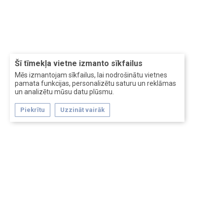
Šī tīmekļa vietne izmanto sīkfailus
Mēs izmantojam sīkfailus, lai nodrošinātu vietnes
pamata funkcijas, personalizētu saturu un reklāmas
un analizētu mūsu datu plūsmu.
Piekrītu
Uzzināt vairāk
Forum software by XenForo™
Перевод:
XF-Russia.ru