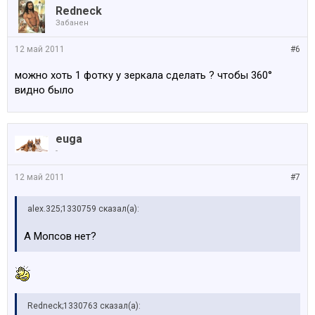
Redneck
Забанен
12 май 2011
#6
можно хоть 1 фотку у зеркала сделать ? чтобы 360°
видно было
euga
-
12 май 2011
#7
alex.325;1330759 сказал(а):
А Мопсов нет?
Redneck;1330763 сказал(а):