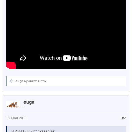
euga
нравится это.
euga
-
12 май 2011
#2
FLASH;1330722 сказал(а):