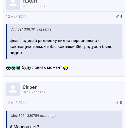
FLASH
Свой человек
12 май 2011
#14
Аллоэ;1330791 сказал(а):
флэш, сделай рэднецку видео персонально с
какающим тоем, чтобы какашки 360градусов было
видно
буду ловить момент
Chiper
Свой человек
12 май 2011
#15
alex.325;1330759 сказал(а):
А Мопсов нет?