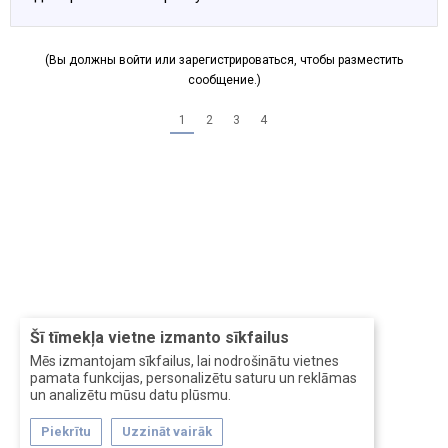
(Вы должны войти или зарегистрироваться, чтобы разместить
сообщение.)
1
2
3
4
Šī tīmekļa vietne izmanto sīkfailus
Mēs izmantojam sīkfailus, lai nodrošinātu vietnes
pamata funkcijas, personalizētu saturu un reklāmas
un analizētu mūsu datu plūsmu.
Piekrītu
Uzzināt vairāk