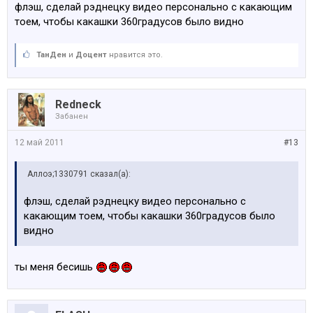
флэш, сделай рэднецку видео персонально с какающим
тоем, чтобы какашки 360градусов было видно
ТанДен
и
Доцент
нравится это.
Redneck
Забанен
12 май 2011
#13
Аллоэ;1330791 сказал(а):
флэш, сделай рэднецку видео персонально с
какающим тоем, чтобы какашки 360градусов было
видно
ты меня бесишь