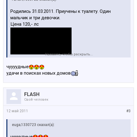
Родились 31.03.2011. Приучены к туалету. Один
мальчик и три девочки.
Цена 120,- лс
Нажмите, чтобы раскрыть...
чуууудные
удачи в поисках новых домов
FLASH
Свой человек
12 май 2011
#3
euga;1330723 сказал(а):
чуууудные