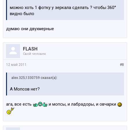
можно хоть 1 фотку у зеркала сделать ? чтобы 360°
видно было
думаю они двухмерные
FLASH
Свой человек
12 май 2011
#8
alex.325;1330759 сказал(а):
А Мопсов нет?
ага, все есть
и мопсы, и лабрадоры, и овчарки