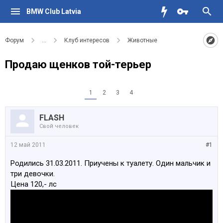
BMW Club Latvia
Форум
...
Клуб интересов
Животные
Продаю щенков той-терьер
1
2
3
4
FLASH
Свой человек
12 май 2011
#1
Родились 31.03.2011. Приучены к туалету. Один мальчик и
три девочки.
Цена 120,- лс