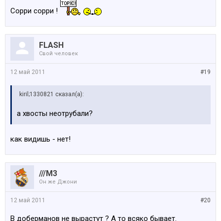
Сорри сорри !
FLASH
Свой человек
12 май 2011
#19
kiril;1330821 сказал(а):
а хвосты неотрубали?
как видишь - нет!
///M3
Он же Джони
12 май 2011
#20
В доберманов не вырастут ? А то всяко бывает.