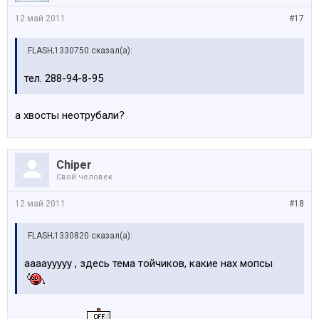
12 май 2011
#17
FLASH;1330750 сказал(а):
тел. 288-94-8-95
а хвосты неотрубали?
Chiper
Свой человек
12 май 2011
#18
FLASH;1330820 сказал(а):
ааааууууу , здесь тема тойчиков, какие нах мопсы