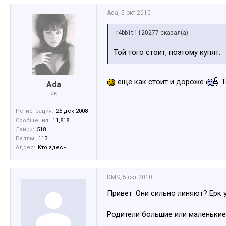
Ada
,
5 окт 2010
r4bb1t;1120277 сказал(а):
Той того стоит, поэтому купят.
еще как стоит и дороже
Т
Ada
ок
Регистрация:
25 дек 2008
Сообщения:
11,818
Лайки:
518
Баллы:
113
Адрес:
Кто здесь
DMS
,
5 окт 2010
Привет. Они сильно линяют? Ерк 
Родители большие или маленькие?