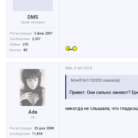
DMS
Свой человек
Регистрация:
5 фев 2007
Сообщения:
2,257
Лайки:
270
Баллы:
83
Ada
,
5 окт 2010
bmw316i;1120332 сказал(а):
Привет. Они сильно линяют? Ер
никогда не слышала, что гладко
Ada
ок
Регистрация:
25 дек 2008
Сообщения:
11,818