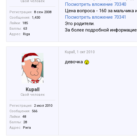
Свой человек
Посмотреть вложение 70340
Цена вопроса - 160 за мальчика и
Регистрация:
8 сен 2008
Посмотреть вложение 70341
Сообщения:
1,430
Это родители.
Лайки:
185
Баллы:
63
За более подробной информацией
Адрес:
Riga
Kupall
,
1 окт 2010
девочка
Kupall
Свой человек
Регистрация:
2 июл 2010
Сообщения:
566
Лайки:
48
Баллы:
28
Адрес:
Рига