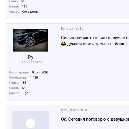
Лайки:
518
Баллы:
113
Адрес:
Кто здесь
Ру
,
5 окт 2010
Сильно линяют только в случае н
думали взять треьего - йорка,
Ру
Свой человек
Регистрация:
8 сен 2008
Сообщения:
1,430
Лайки:
185
Баллы:
63
Адрес:
Riga
DMS
,
5 окт 2010
Ок. Сегодня поговорю с девушко