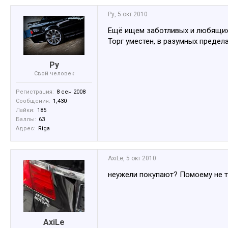
Ру
,
5 окт 2010
Ещё ищем заботливых и любящих 
Торг уместен, в разумных предел
Ру
Свой человек
Регистрация:
8 сен 2008
Сообщения:
1,430
Лайки:
185
Баллы:
63
Адрес:
Riga
AxiLe
,
5 окт 2010
неужели покупают? Помоему не т
AxiLe