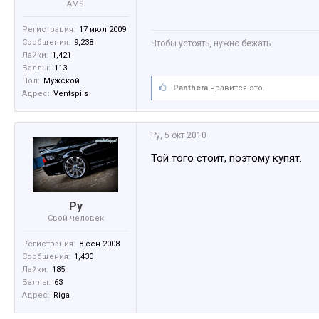
AMS
Регистрация:
17 июл 2009
Сообщения:
9,238
Чтобы устоять, нужно бежать.
Лайки:
1,421
Баллы:
113
Пол:
Мужской
Panthera
нравится это.
Адрес:
Ventspils
Ру
,
5 окт 2010
Той того стоит, поэтому купят.
Ру
Свой человек
Регистрация:
8 сен 2008
Сообщения:
1,430
Лайки:
185
Баллы:
63
Адрес:
Riga