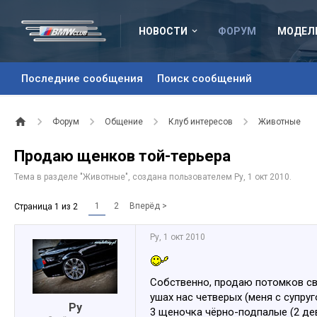
НОВОСТИ
ФОРУМ
МОДЕЛ
Последние сообщения
Поиск сообщений
Форум
Общение
Клуб интересов
Животные
Продаю щенков той-терьера
Тема в разделе "
Животные
", создана пользователем
Ру
,
1 окт 2010
.
1
2
Вперёд >
Страница 1 из 2
Ру
,
1 окт 2010
Собственно, продаю потомков с
ушах нас четверых (меня с супруг
Ру
3 щеночка чёрно-подпалые (2 дев