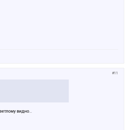
#11
ветлому видно...