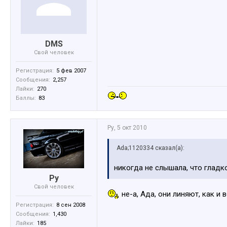
DMS
Свой человек
Регистрация:
5 фев 2007
Сообщения:
2,257
Лайки:
270
Баллы:
83
Ру
,
5 окт 2010
Ada;1120334 сказал(а):
никогда не слышала, что глад
Ру
Свой человек
не-а, Ада, они линяют, как и 
Регистрация:
8 сен 2008
Сообщения:
1,430
Лайки:
185