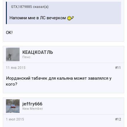
GTX;1879885 сказал(а):
Напомни мне в ЛС вечерком
OK!
КЕАЦКОАТЛЬ
Пенс
11 янв 2015
#11
Иорданский табачек для кальяна может завалялся у
кого?
jeffry666
New Member
1 июл 2015
#12