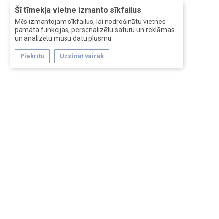
Šī tīmekļa vietne izmanto sīkfailus
Mēs izmantojam sīkfailus, lai nodrošinātu vietnes
pamata funkcijas, personalizētu saturu un reklāmas
un analizētu mūsu datu plūsmu.
Piekrītu
Uzzināt vairāk
Forum software by XenForo™
Перевод:
XF-Russia.ru
Сделано в
Entrypoint
Обратная связь
Помощь
Условия и правила