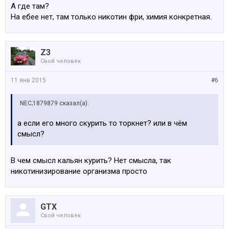
А где там?
На ебее нет, там только никотин фри, химия конкретная.
Z3
Свой человек
11 янв 2015
#6
NEC;1879879 сказал(а):
а если его много скурить то торкнет? или в чём
смысл?
В чем смысл кальян курить? Нет смысла, так
никотинизирование организма просто
GTX
Свой человек