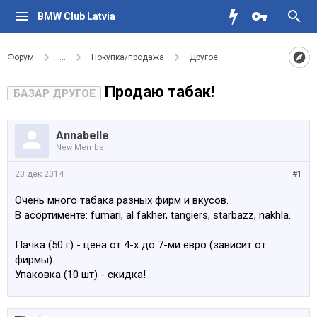
BMW Club Latvia
Форум
...
Покупка/продажа
Другое
Продаю табак!
БАЗАР ДРУГОЕ
Annabelle
New Member
20 дек 2014
#1
Очень много табака разных фирм и вкусов.
В асортименте: fumari, al fakher, tangiers, starbazz, nakhla.
Пачка (50 г) - цена от 4-х до 7-ми евро (зависит от
фирмы).
Упаковка (10 шт) - скидка!