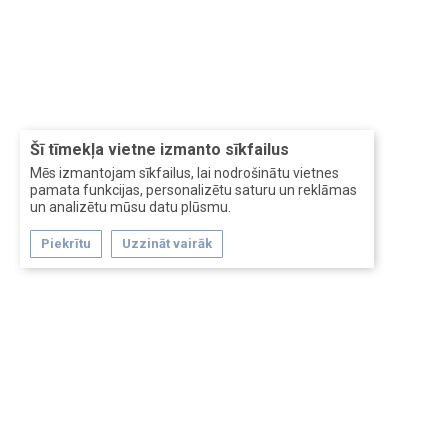
Šī tīmekļa vietne izmanto sīkfailus
Mēs izmantojam sīkfailus, lai nodrošinātu vietnes
pamata funkcijas, personalizētu saturu un reklāmas
un analizētu mūsu datu plūsmu.
Piekrītu
Uzzināt vairāk
Forum software by XenForo™
Перевод:
XF-Russia.ru