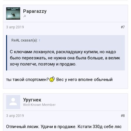
Paparazzy
☭
3 апр 2019
#7
ReAL сказал(а):
↑
С ключами лоханулся, раскладушку купили, но надо
было переезжать, не нужна она была больше, а велик
хочу полегче, поэтому и продаю.
ты такой спортсмен?
Вес у него вполне обычный
Уругнек
Well-Known Member
3 апр 2019
#8
Отличный лясик. Удачи в продаже. Кстати 330д себе ляс