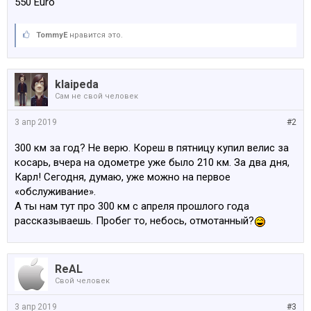
550 Euro
TommyE
нравится это.
klaipeda
Сам не свой человек
3 апр 2019
#2
300 км за год? Не верю. Кореш в пятницу купил велис за
косарь, вчера на одометре уже было 210 км. За два дня,
Карл! Сегодня, думаю, уже можно на первое
«обслуживание».
А ты нам тут про 300 км с апреля прошлого года
рассказываешь. Пробег то, небось, отмотанный?
ReAL
Свой человек
3 апр 2019
#3