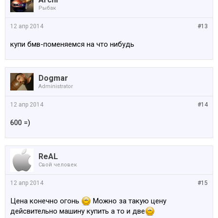
Рыбак
12 апр 2014
#13
купи бмв-поменяемся на что нибудь
Dogmar
Administrator
12 апр 2014
#14
600 =)
ReAL
Свой человек
12 апр 2014
#15
Цена конечно огонь
Можно за такую цену
дейсвительно машину купить а то и две