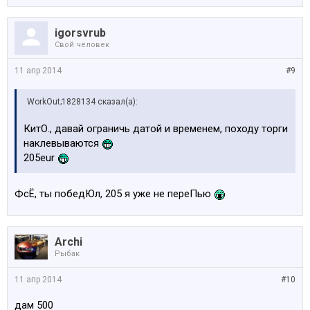
igorsvrub
Свой человек
11 апр 2014
#9
WorkOut;1828134 сказал(а):
КитО., давай ограничь датой и временем, походу торги
наклевываются
205eur
ФсЁ, ты победЮл, 205 я уже не переПью
Archi
Рыбак
11 апр 2014
#10
дам 500