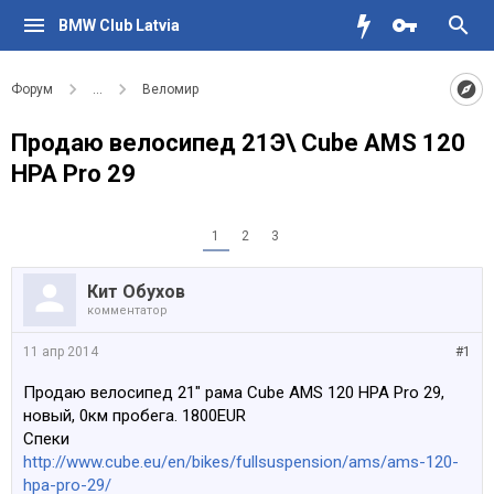
BMW Club Latvia
Форум
...
Веломир
Продаю велосипед 21Э\ Cube AMS 120
HPA Pro 29
1
2
3
Кит Обухов
комментатор
11 апр 2014
#1
Продаю велосипед 21" рама Cube AMS 120 HPA Pro 29,
новый, 0км пробега. 1800EUR
Спеки
http://www.cube.eu/en/bikes/fullsuspension/ams/ams-120-
hpa-pro-29/