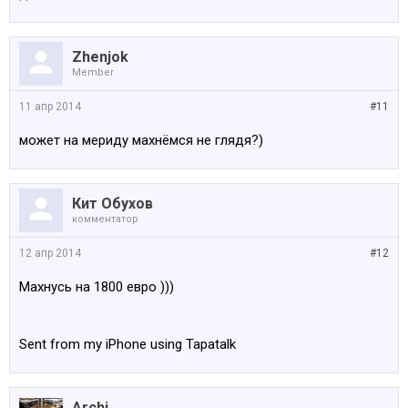
Zhenjok
Member
11 апр 2014
#11
может на мериду махнёмся не глядя?)
Кит Обухов
комментатор
12 апр 2014
#12
Махнусь на 1800 евро )))
Sent from my iPhone using Tapatalk
Archi