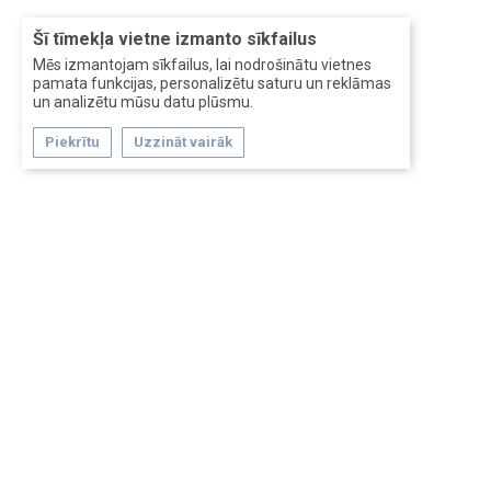
Šī tīmekļa vietne izmanto sīkfailus
Mēs izmantojam sīkfailus, lai nodrošinātu vietnes
pamata funkcijas, personalizētu saturu un reklāmas
un analizētu mūsu datu plūsmu.
Piekrītu
Uzzināt vairāk
Forum software by XenForo™
Перевод:
XF-Russia.ru
Сделано в
Entrypoint