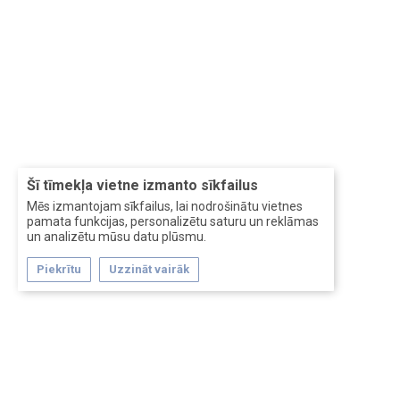
Šī tīmekļa vietne izmanto sīkfailus
Mēs izmantojam sīkfailus, lai nodrošinātu vietnes
pamata funkcijas, personalizētu saturu un reklāmas
un analizētu mūsu datu plūsmu.
Piekrītu
Uzzināt vairāk