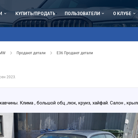
И
КУПИТЬ/ПРОДАТЬ
ПОЛЬЗОВАТЕЛИ
О КЛУБЕ
BMW
Продают детали
Е36 Продают детали
сен 2023
.
жавчины. Клима , большой обц ,люк, круиз, хайфай. Салон , кры