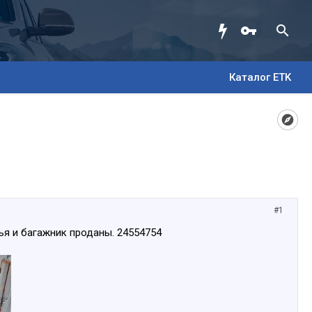
Каталог ETK
#1
лья и багажник проданы. 24554754