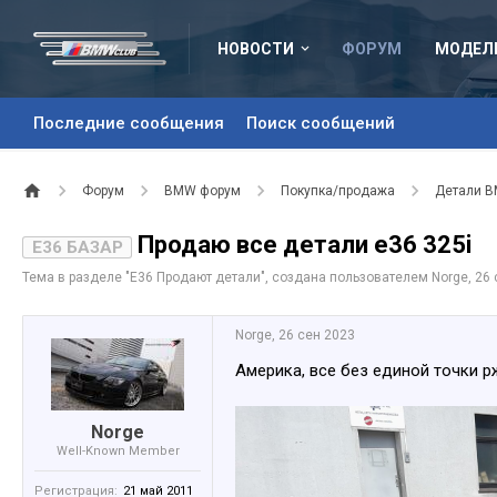
НОВОСТИ
ФОРУМ
МОДЕЛ
Последние сообщения
Поиск сообщений
Форум
BMW форум
Покупка/продажа
Детали 
Продаю все детали е36 325i
E36 БАЗАР
Тема в разделе "
Е36 Продают детали
", создана пользователем
Norge
,
26 
Norge
,
26 сен 2023
Америка, все без единой точки р
Norge
Well-Known Member
Регистрация:
21 май 2011