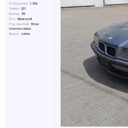
Сообщения:
1,356
Лайки:
251
Баллы:
83
Пол:
Мужской
Род занятий:
Bmw
rezerves dalas
Адрес:
Latvia