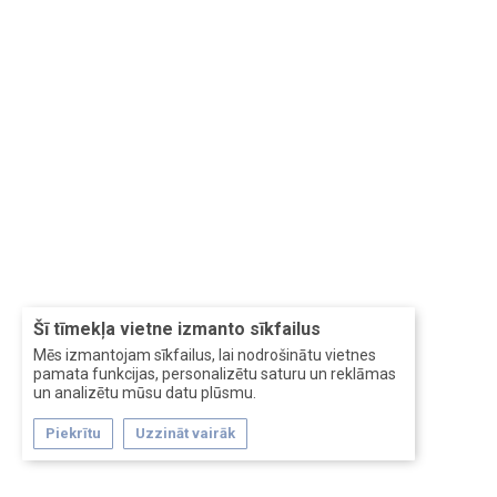
Šī tīmekļa vietne izmanto sīkfailus
Mēs izmantojam sīkfailus, lai nodrošinātu vietnes
pamata funkcijas, personalizētu saturu un reklāmas
un analizētu mūsu datu plūsmu.
Piekrītu
Uzzināt vairāk