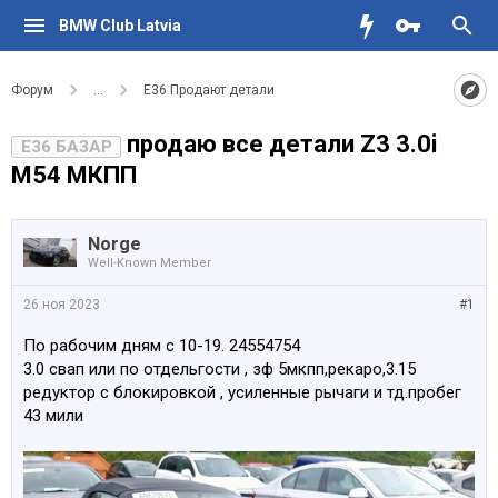
BMW Club Latvia
Форум
...
Е36 Продают детали
продаю все детали Z3 3.0i
E36 БАЗАР
M54 МКПП
Norge
Well-Known Member
26 ноя 2023
#1
По рабочим дням с 10-19. 24554754
3.0 свап или по отдельгости , зф 5мкпп,рекаро,3.15
редуктор с блокировкой , усиленные рычаги и тд.пробег
43 мили