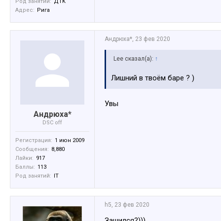
Род занятий:
ДTK
Адрес:
Рига
Андрюха*
,
23 фев 2020
Lee сказал(а):
↑
Лишний в твоём баре ? )
Увы
Андрюха*
DSC off
Регистрация:
1 июн 2009
Сообщения:
8,880
Лайки:
917
Баллы:
113
Род занятий:
IT
h5
,
23 фев 2020
Зашился?)))