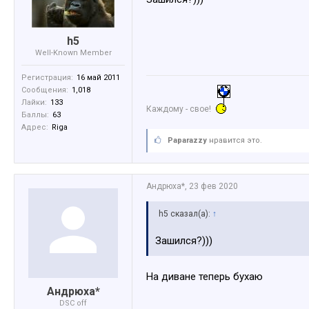
h5
Well-Known Member
Регистрация:
16 май 2011
Сообщения:
1,018
Лайки:
133
Каждому - свое!
Баллы:
63
Адрес:
Riga
Paparazzy
нравится это.
Андрюха*
,
23 фев 2020
h5 сказал(а):
↑
Зашился?)))
На диване теперь бухаю
Андрюха*
DSC off