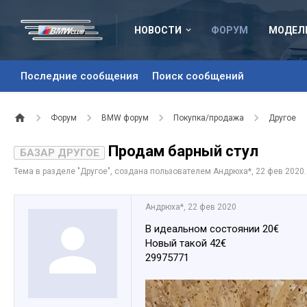
НОВОСТИ
ФОРУМ
МОДЕЛ
Последние сообщения
Поиск сообщений
Форум
BMW форум
Покупка/продажа
Другое
Продам барный стул
БАЗАР ДРУГОЕ
Тема в разделе "
Другое
", создана пользователем
Андрюха*
,
22 фев 2020
.
Андрюха*
,
22 фев 2020
В идеальном состоянии 20€
Новый такой 42€
29975771