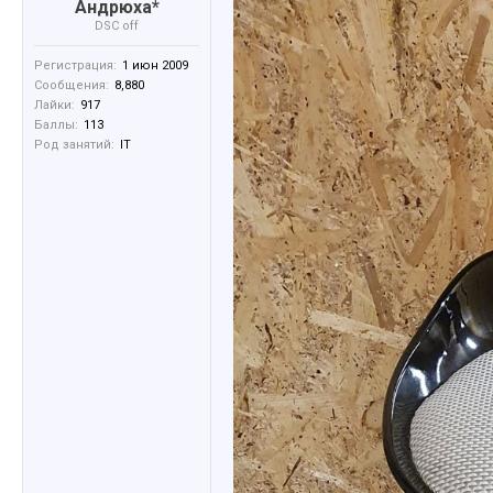
Андрюха*
DSC off
Регистрация:
1 июн 2009
Сообщения:
8,880
Лайки:
917
Баллы:
113
Род занятий:
IT