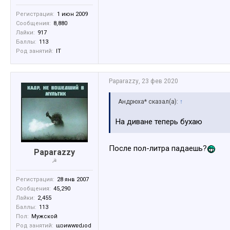
Регистрация:
1 июн 2009
Сообщения:
8,880
Лайки:
917
Баллы:
113
Род занятий:
IT
Paparazzy
,
23 фев 2020
Андрюха* сказал(а):
↑
На диване теперь бухаю
После пол-литра падаешь?
Paparazzy
☭
Регистрация:
28 янв 2007
Сообщения:
45,290
Лайки:
2,455
Баллы:
113
Пол:
Мужской
Род занятий:
ɯɔиwwɐdɹоd