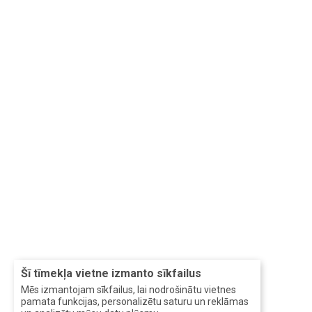
Šī tīmekļa vietne izmanto sīkfailus
Mēs izmantojam sīkfailus, lai nodrošinātu vietnes
pamata funkcijas, personalizētu saturu un reklāmas