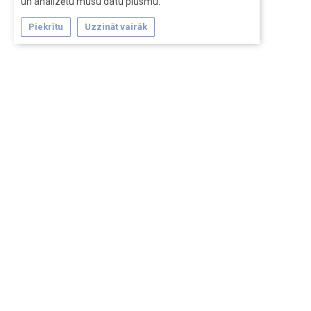
un analizētu mūsu datu plūsmu.
Piekrītu
Uzzināt vairāk