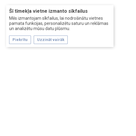
Šī tīmekļa vietne izmanto sīkfailus
Mēs izmantojam sīkfailus, lai nodrošinātu vietnes
pamata funkcijas, personalizētu saturu un reklāmas
un analizētu mūsu datu plūsmu.
Piekrītu
Uzzināt vairāk