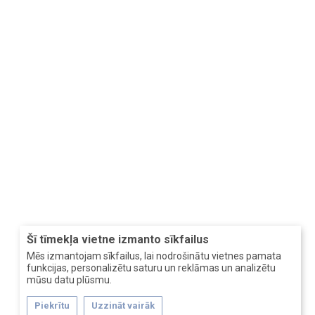
Šī tīmekļa vietne izmanto sīkfailus
Mēs izmantojam sīkfailus, lai nodrošinātu vietnes pamata
funkcijas, personalizētu saturu un reklāmas un analizētu
mūsu datu plūsmu.
Piekrītu
Uzzināt vairāk