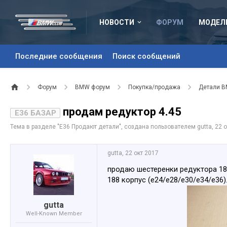
НОВОСТИ
ФОРУМ
МОДЕЛ
Последние сообщения
Поиск сообщений
Форум
BMW форум
Покупка/продажа
Детали 
продам редуктор 4.45
E36 БАЗАР
Тема в разделе "
Е36 Продают детали
", создана пользователем
gutta
,
22 о
gutta
,
22 окт 2017
продаю шестеренки редуктора 188
188 корпус (е24/е28/е30/е34/е36)
gutta
Well-Known Member