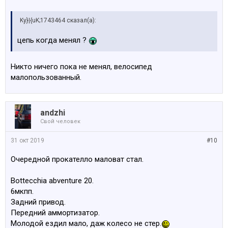
Ky}|{uK;1743464 сказал(а):
цепь когда менял ?
Никто ничего пока не менял, велосипед
малопользованный.
аndzhi
Свой человек
31 окт 2019
#10
Очередной прокателло маловат стал.
Bottecchia abventure 20.
6мкпп.
Задний привод.
Передний аммортизатор.
Молодой ездил мало, даж колесо не стер.