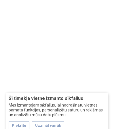
Šī tīmekļa vietne izmanto sīkfailus
Mēs izmantojam sīkfailus, lai nodrošinātu vietnes
pamata funkcijas, personalizētu saturu un reklāmas
un analizētu mūsu datu plūsmu.
Piekrītu
Uzzināt vairāk