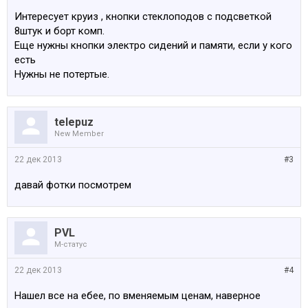
Интересует круиз , кнопки стеклоподов с подсветкой
8штук и борт комп.
Еще нужны кнопки электро сидений и памяти, если у кого
есть
Нужны не потертые.
telepuz
New Member
22 дек 2013
#3
давай фотки посмотрем
PVL
M-статус
22 дек 2013
#4
Нашел все на ебее, по вменяемым ценам, наверное