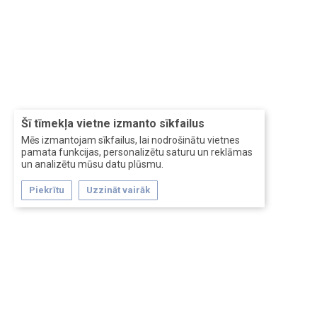
Šī tīmekļa vietne izmanto sīkfailus
Mēs izmantojam sīkfailus, lai nodrošinātu vietnes
pamata funkcijas, personalizētu saturu un reklāmas
un analizētu mūsu datu plūsmu.
Piekrītu
Uzzināt vairāk
Forum software by XenForo™
Перевод:
XF-Russia.ru