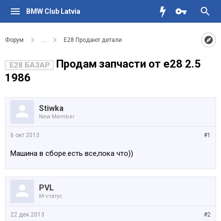
BMW Club Latvia
Форум
...
Е28 Продают детали
Продам запчасти от е28 2.5
E28 БАЗАР
1986
Stiwka
New Member
6 окт 2013
#1
Машина в сборе.есть все,пока что))
PVL
M-статус
22 дек 2013
#2