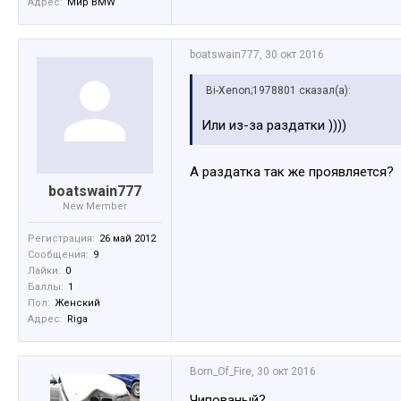
Адрес:
Мир BMW
boatswain777
,
30 окт 2016
Bi-Xenon;1978801 сказал(а):
Или из-за раздатки ))))
А раздатка так же проявляется?
boatswain777
New Member
Регистрация:
26 май 2012
Сообщения:
9
Лайки:
0
Баллы:
1
Пол:
Женский
Адрес:
Riga
Born_Of_Fire
,
30 окт 2016
Чипованый?