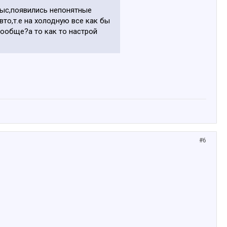
 тыс,появились непонятные
вто,т.е на холодную все как бы
вообще?а то как то настрой
#6