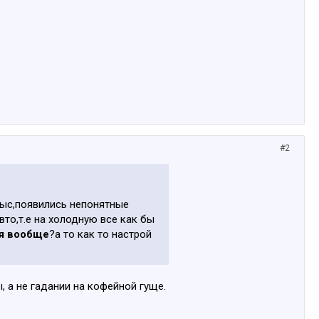
#2
 тыс,появились непонятные
вто,т.е на холодную все как бы
ся вообще
?а то как то настрой
 а не гадании на кофейной гуще.