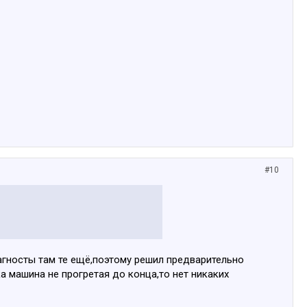
#10
иагносты там те ещё,поэтому решил предварительно
а машина не прогретая до конца,то нет никаких