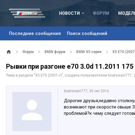
НОВОСТИ
ФОРУМ
МОДЕЛ
Последние сообщения
Поиск сообщений
Форум
BMW форум
BMW X5 серия
X5 E70 (2007
Рывки при разгоне e70 3.0d 11.2011 175
Тема в разделе "
X5 E70 (2007->)
", создана пользователем
boatswain777
,
boatswain777
,
30 окт 2016
Дорогие друзья,недавно столкнул
возникают при скорости свыше 30
проблемой?к чему следует готови