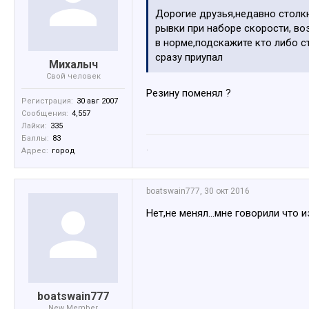
Дорогие друзья,недавно столкн
рывки при наборе скорости, во
в норме,подскажите кто либо с
сразу приупал
Михалыч
Свой человек
Резину поменял ?
Регистрация:
30 авг 2007
Сообщения:
4,557
Лайки:
335
Баллы:
83
.
Адрес:
город
boatswain777
,
30 окт 2016
Нет,не менял...мне говорили что 
boatswain777
New Member