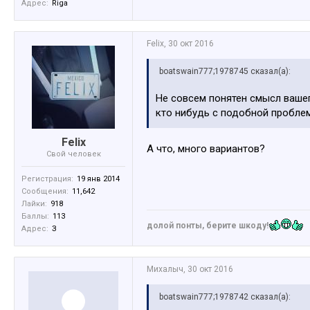
Адрес:
Riga
Felix
,
30 окт 2016
boatswain777;1978745 сказал(а):
Не совсем понятен смысл вашег
кто нибудь с подобной проблем
Felix
А что, много вариантов?
Свой человек
Регистрация:
19 янв 2014
Сообщения:
11,642
Лайки:
918
Баллы:
113
долой понты, берите шкоду!
Адрес:
З
Михалыч
,
30 окт 2016
boatswain777;1978742 сказал(а):