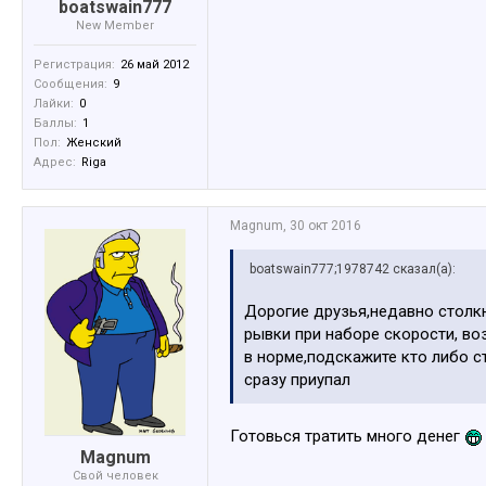
boatswain777
New Member
Регистрация:
26 май 2012
Сообщения:
9
Лайки:
0
Баллы:
1
Пол:
Женский
Адрес:
Riga
Magnum
,
30 окт 2016
boatswain777;1978742 сказал(а):
Дорогие друзья,недавно столкн
рывки при наборе скорости, во
в норме,подскажите кто либо 
сразу приупал
Готовься тратить много денег
Magnum
Свой человек