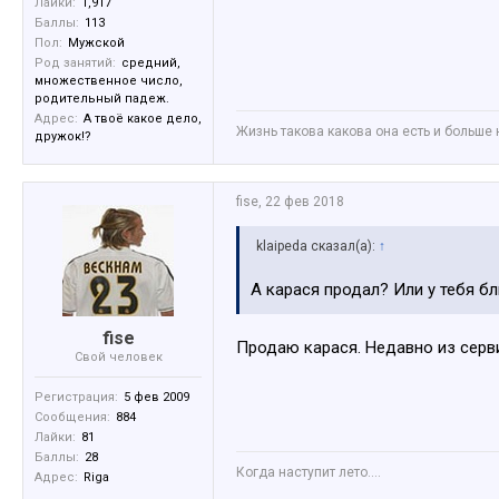
Лайки:
1,917
Баллы:
113
Пол:
Мужской
Род занятий:
средний,
множественное число,
родительный падеж.
Адрес:
А твоё какое дело,
Жизнь такова какова она есть и больше 
дружок!?
fise
,
22 фев 2018
klaipeda сказал(а):
↑
А карася продал? Или у тебя б
fise
Продаю карася. Недавно из серви
Свой человек
Регистрация:
5 фев 2009
Сообщения:
884
Лайки:
81
Баллы:
28
Когда наступит лето....
Адрес:
Riga