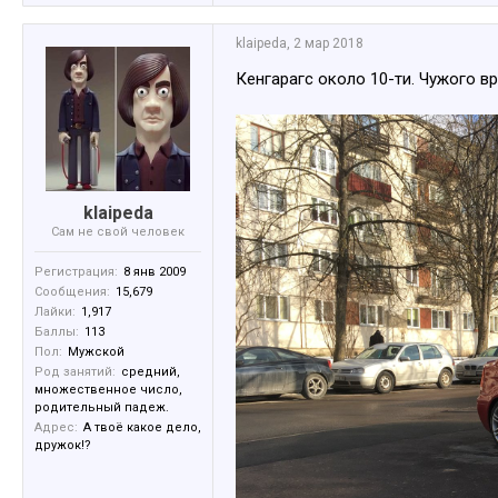
klaipeda
,
2 мар 2018
Кенгарагс около 10-ти. Чужого в
klaipeda
Сам не свой человек
Регистрация:
8 янв 2009
Сообщения:
15,679
Лайки:
1,917
Баллы:
113
Пол:
Мужской
Род занятий:
средний,
множественное число,
родительный падеж.
Адрес:
А твоё какое дело,
дружок!?