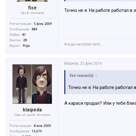
fise
Точно не я. На работе работал в э
Свой человек
Регистрация:
5 фев 2009
Сообщения:
884
Лайки:
81
Баллы:
28
Когда наступит лето....
Адрес:
Riga
klaipeda
,
22 фев 2018
fise сказал(а):
↑
Точно не я. На работе работал в
А карася продал? Или у тебя бли
klaipeda
Сам не свой человек
Регистрация:
8 янв 2009
Сообщения:
15,679