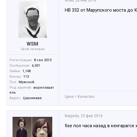
WSM
,
28 янв 2018
НВ 332 от Марупского моста до
WSM
Свой человек
Регистрация:
8 сен 2013
Сообщения:
6,501
Лайки:
1,148
Баллы:
113
Пол:
Мужской
Род занятий:
мореплават
ель
Цена = Качество
Адрес:
Царникава
klaipeda
,
22 фев 2018
fise пол часа назад в кенгарагсе