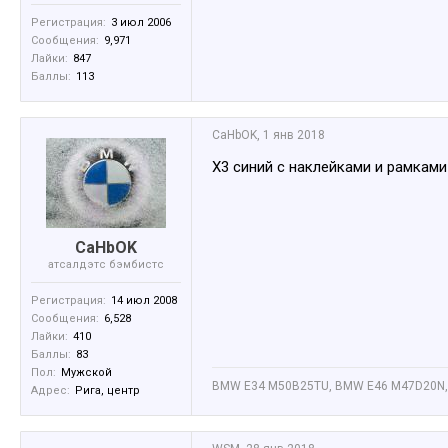
Регистрация:
3 июл 2006
Сообщения:
9,971
Лайки:
847
Баллы:
113
CaHbOK
,
1 янв 2018
X3 синий с наклейками и рамкам
CaHbOK
атсалдэтс бэмбистс
Регистрация:
14 июл 2008
Сообщения:
6,528
Лайки:
410
Баллы:
83
Пол:
Мужской
BMW E34 M50B25TU, BMW E46 M47D20N,
Адрес:
Рига, центр