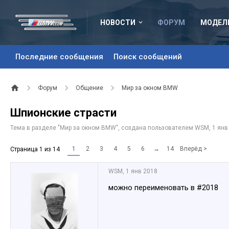
НОВОСТИ
ФОРУМ
МОДЕЛ
Последние сообщения
Поиск сообщений
Форум
Общение
Мир за окном BMW
Шпионские страсти
Тема в разделе "
Мир за окном BMW
", создана пользователем
WSM
,
1 янв
1
2
3
4
5
6
→
14
Вперёд >
Страница 1 из 14
WSM
,
1 янв 2018
можно переименовать в #2018