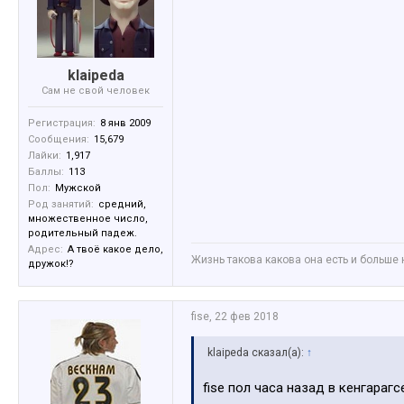
klaipeda
Сам не свой человек
Регистрация:
8 янв 2009
Сообщения:
15,679
Лайки:
1,917
Баллы:
113
Пол:
Мужской
Род занятий:
средний,
множественное число,
родительный падеж.
Адрес:
А твоё какое дело,
Жизнь такова какова она есть и больше 
дружок!?
fise
,
22 фев 2018
klaipeda сказал(а):
↑
fise пол часа назад в кенгараг