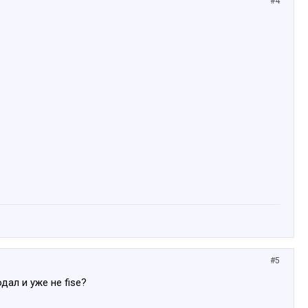
#4
#5
дал и уже не fise?