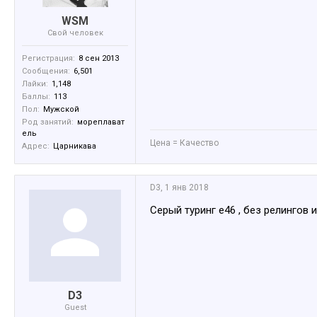
WSM
Свой человек
Регистрация:
8 сен 2013
Сообщения:
6,501
Лайки:
1,148
Баллы:
113
Пол:
Мужской
Род занятий:
мореплават
ель
Цена = Качество
Адрес:
Царникава
D3
,
1 янв 2018
Серый туринг е46 , без релингов
D3
Guest