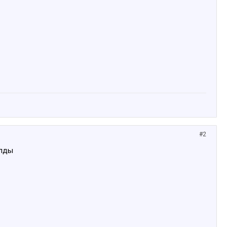
#2
улды