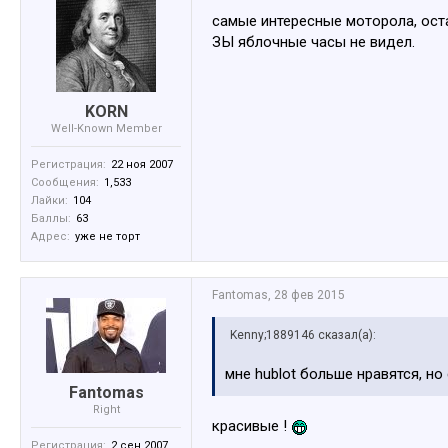
самые интересные моторола, оста
ЗЫ яблочные часы не видел.
KORN
Well-Known Member
Регистрация:
22 ноя 2007
Сообщения:
1,533
Лайки:
104
Баллы:
63
Адрес:
уже не торт
Fantomas
,
28 фев 2015
Kenny;1889146 сказал(а):
мне hublot больше нравятся, но
Fantomas
Right
красивые !
Регистрация:
2 сен 2007