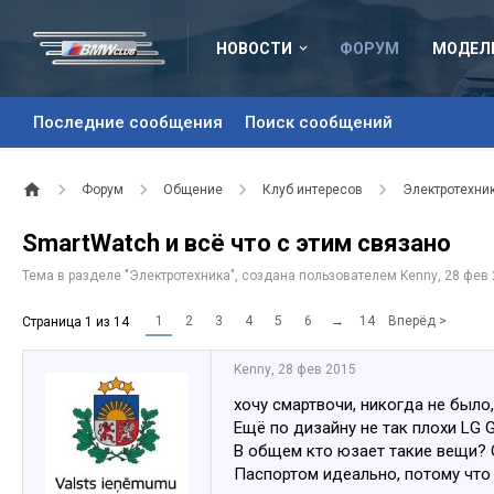
НОВОСТИ
ФОРУМ
МОДЕЛ
Последние сообщения
Поиск сообщений
Форум
Общение
Клуб интересов
Электротехни
SmartWatch и всё что с этим связано
Тема в разделе "
Электротехника
", создана пользователем
Kenny
,
28 фев
1
2
3
4
5
6
→
14
Вперёд >
Страница 1 из 14
Kenny
,
28 фев 2015
хочу смартвочи, никогда не было
Ещё по дизайну не так плохи LG 
В общем кто юзает такие вещи? О
Паспортом идеально, потому что