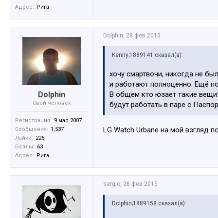
Адрес:
Рига
Dolphin
,
28 фев 2015
Kenny;1889141 сказал(а):
хочу смартвочи, никогда не бы
и работают полноценно. Ещё по
Dolphin
В общем кто юзает такие вещи?
Свой человек
будут работать в паре с Паспо
Регистрация:
9 мар 2007
LG Watch Urbane на мой взгляд п
Сообщения:
1,537
Лайки:
226
Баллы:
63
Адрес:
Рига
sergio
,
28 фев 2015
Dolphin;1889158 сказал(а):