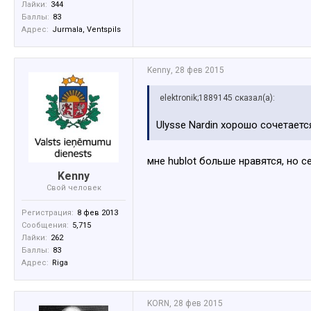
Лайки:
344
Баллы:
83
Адрес:
Jurmala, Ventspils
Kenny
,
28 фев 2015
elektronik;1889145 сказал(а):
Ulysse Nardin хорошо сочетает
мне hublot больше нравятся, но 
Kenny
Свой человек
Регистрация:
8 фев 2013
Сообщения:
5,715
Лайки:
262
Баллы:
83
Адрес:
Riga
KORN
,
28 фев 2015