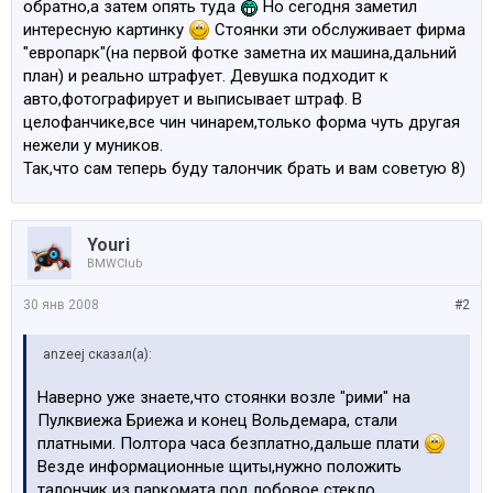
обратно,а затем опять туда
Но сегодня заметил
интересную картинку
Стоянки эти обслуживает фирма
"европарк"(на первой фотке заметна их машина,дальний
план) и реально штрафует. Девушка подходит к
авто,фотографирует и выписывает штраф. В
целофанчике,все чин чинарем,только форма чуть другая
нежели у муников.
Так,что сам теперь буду талончик брать и вам советую 8)
Youri
BMWClub
30 янв 2008
#2
anzeej сказал(а):
Наверно уже знаете,что стоянки возле "рими" на
Пулквиежа Бриежа и конец Вольдемара, стали
платными. Полтора часа безплатно,дальше плати
Везде информационные щиты,нужно положить
талончик из паркомата под лобовое стекло.