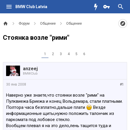
BMW Club Latvia
Форум
Общение
Общение
Стоянка возле "рими"
1
2
3
4
5
6
anzeej
BMWClub
30 янв 2008
#1
Наверно уже знаете,что стоянки возле "рими" на
Пулквиежа Бриежа и конец Вольдемара, стали платными.
Полтора часа безплатно,дальше плати
Везде
информационные щиты,нужно положить талончик из
паркомата под лобовое стекло.
Вообщем плевал я на это дело,лень тащится туда и