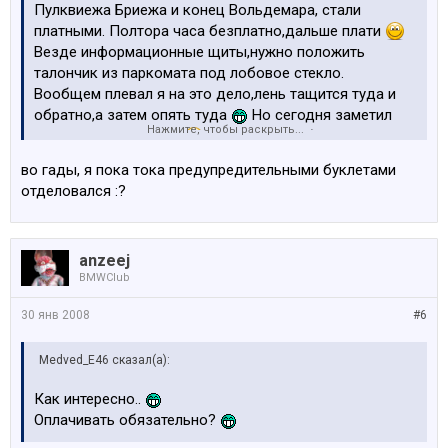
Пулквиежа Бриежа и конец Вольдемара, стали
платными. Полтора часа безплатно,дальше плати
Везде информационные щиты,нужно положить
талончик из паркомата под лобовое стекло.
Вообщем плевал я на это дело,лень тащится туда и
обратно,а затем опять туда
Но сегодня заметил
Нажмите, чтобы раскрыть...
интересную картинку
Стоянки эти обслуживает
фирма "европарк"(на первой фотке заметна их
во гады, я пока тока предупредительными буклетами
машина,дальний план) и реально штрафует. Девушка
отделовался :?
подходит к авто,фотографирует и выписывает штраф.
В целофанчике,все чин чинарем,только форма чуть
другая нежели у муников.
anzeej
Так,что сам теперь буду талончик брать и вам
BMWClub
советую 8)
30 янв 2008
#6
Medved_E46 сказал(а):
Как интересно..
Оплачивать обязательно?