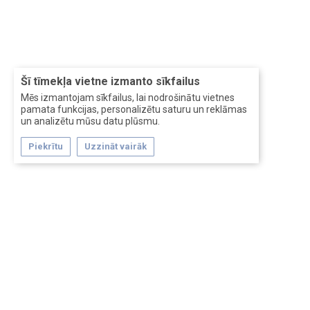
Šī tīmekļa vietne izmanto sīkfailus
Mēs izmantojam sīkfailus, lai nodrošinātu vietnes
pamata funkcijas, personalizētu saturu un reklāmas
un analizētu mūsu datu plūsmu.
Piekrītu
Uzzināt vairāk
Forum software by XenForo™
Перевод:
XF-Russia.ru