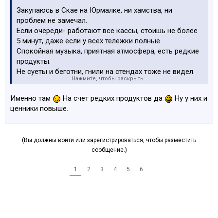
Закупаюсь в Скае на Юрмалке, ни хамства, ни
проблем не замечал.
Если очереди- работают все кассы, стоишь не более
5 минут, даже если у всех тележки полные.
Спокойная музыка, приятная атмосфера, есть редкие
продукты.
Не суеты и беготни, гнили на стендах тоже не видел.
Нажмите, чтобы раскрыть...
Мне нравится.
П.С Чаще всего продукты складывают по пятницам и
Именно там
На счет редких продуктов да
Ну у них и
праздникам, когда много народу.
ценники повыше.
(Вы должны войти или зарегистрироваться, чтобы разместить
сообщение.)
1
2
3
4
5
6