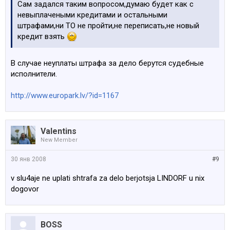
Сам задался таким вопросом,думаю будет как с
невыплачеными кредитами и остальными
штрафами,ни ТО не пройти,не переписать,не новый
кредит взять
В случае неуплаты штрафа за дело берутся судебные
исполнители.
http://www.europark.lv/?id=1167
Valentins
New Member
30 янв 2008
#9
v slu4aje ne uplati shtrafa za delo berjotsja LINDORF u nix
dogovor
BOSS