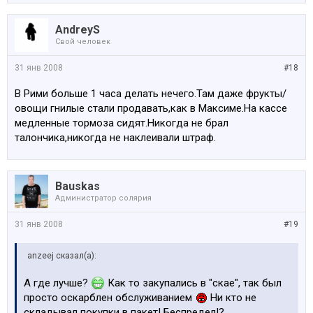
AndreyS
Свой человек
31 янв 2008
#18
В Рими больше 1 часа делать нечего.Там даже фрукты/
овощи гнилые стали продавать,как в Максиме.На кассе
медленные тормоза сидят.Никогда не брал
талончика,никогда не наклеивали штраф.
Bauskas
Администратop солярия
31 янв 2008
#19
anzeej сказал(а):
А где лучше?
Как то закупались в "скае", так был
просто оскарблен обслуживанием
Ни кто не
складывал покупки в пакет! Беспредел!?