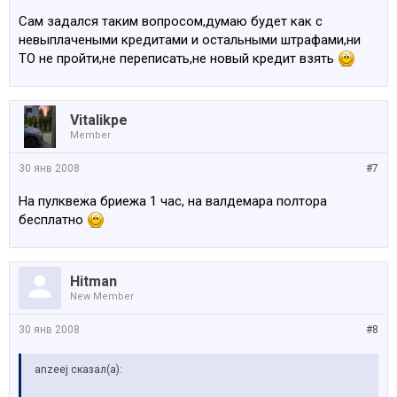
Сам задался таким вопросом,думаю будет как с
невыплачеными кредитами и остальными штрафами,ни
ТО не пройти,не переписать,не новый кредит взять
Vitalikpe
Member
30 янв 2008
#7
На пулквежа бриежа 1 час, на валдемара полтора
бесплатно
Hitman
New Member
30 янв 2008
#8
anzeej сказал(а):