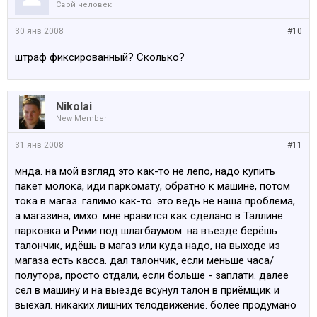
Свой человек
30 янв 2008
#10
штраф фиксированный? Сколько?
Nikolai
New Member
31 янв 2008
#11
мнда. на мой взгляд это как-то не лепо, надо купить
пакет молока, иди паркомату, обратно к машине, потом
тока в магаз. галимо как-то. это ведь не наша проблема,
а магазина, имхо. мне нравится как сделано в Таллине:
парковка и Рими под шлагбаумом. на въезде берёшь
талончик, идёшь в магаз или куда надо, на выходе из
магаза есть касса. дал талончик, если меньше часа/
полутора, просто отдали, если больше - заплати. далее
сел в машину и на выезде всунул талон в приёмщик и
выехал. никаких лишних телодвижение. более продумано