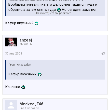
Вообщем плевал я на это дело,лень тащится туда и
обратно,а затем опять туда
Но сегодня заметил
Нажмите, чтобы раскрыть...
интересную картинку
Стоянки эти обслуживает
фирма "европарк"(на первой фотке заметна их
Кефир вкусный?
машина,дальний план) и реально штрафует. Девушка
подходит к авто,фотографирует и выписывает штраф.
В целофанчике,все чин чинарем,только форма чуть
anzeej
другая нежели у муников.
BMWClub
Так,что сам теперь буду талончик брать и вам
советую 8)
30 янв 2008
#3
Youri сказал(а):
Кефир вкусный?
Канешна
Medved_E46
Свой человек