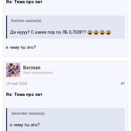
Re: Тема про лат
Borman сказал(а):
Да нуууу? С каких пор по ЛБ 0,7028??
к чему ты это?
Borman
Нихт капитулирен!
28 май 2008
#7
Re: Тема про лат
alexunder сказал(а):
к чему ты это?