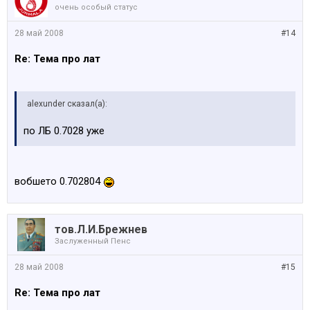
очень особый статус
28 май 2008
#14
Re: Тема про лат
alexunder сказал(а):
по ЛБ 0.7028 уже
вобшето 0.702804
тов.Л.И.Брежнев
Заслуженный Пенс
28 май 2008
#15
Re: Тема про лат