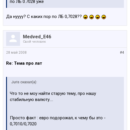
по ЛБ 0.7028 уже
Да нуууу? С каких пор по ЛБ 0,7028??
Medved_E46
Свой человек
28 май 2008
#4
Re: Тема про лат
Juris сказал(а):
Что то не моу найти старую тему, про нашу
стабильную валюту....
Просто факт : евро подорожал, к чему бы это -
0,7010/0,7020