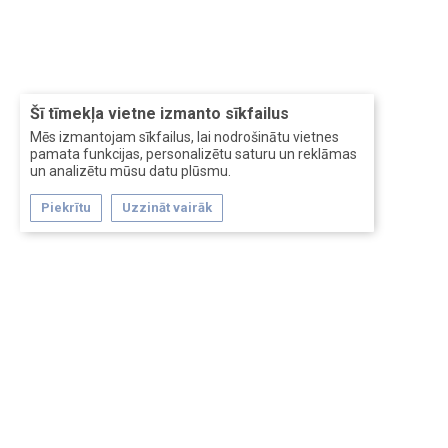
Šī tīmekļa vietne izmanto sīkfailus
Mēs izmantojam sīkfailus, lai nodrošinātu vietnes
pamata funkcijas, personalizētu saturu un reklāmas
un analizētu mūsu datu plūsmu.
Piekrītu
Uzzināt vairāk
Forum software by XenForo™
Перевод:
XF-Russia.ru