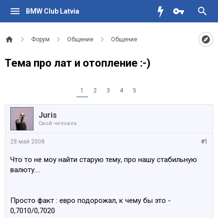
BMW Club Latvia
Форум
Общение
Общение
Тема про лат и отопление :-)
1
2
3
4
5
Juris
Свой человек
28 май 2008
#1
Что то не моу найти старую тему, про нашу стабильную
валюту....
Просто факт : евро подорожал, к чему бы это -
0,7010/0,7020