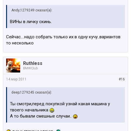
Andy;1279249 сказал(а):
ВИНы в личку скинь.
Сейчас....надо собрать только их в одну кучу..вариантов
то несколько
Ruthless
BMWClub
14 мар 2011
#16
deep;1279245 сказал(а):
Ты смотри,перед покупкой узнай какая машина у
твоего начальника
А то бывали смешные случаи..