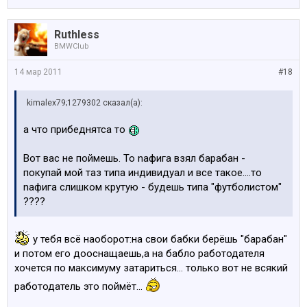
Ruthless
BMWClub
14 мар 2011
#18
kimalex79;1279302 сказал(а):
а что прибеднятса то
Вот вас не поймешь. То nафига взял барабан -
покупай мой таз типа индивидуал и все такое....то
nафига слишком крутую - будешь типа "футболистом"
????
у тебя всё наоборот:на свои бабки берёшь "барабан"
и потом его дооснащаешь,а на бабло работодателя
хочется по максимуму затариться... только вот не всякий
работодатель это поймёт...