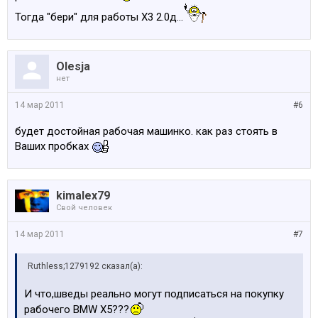
Тогда "бери" для работы Х3 2.0д...
Olesja
нет
14 мар 2011
#6
будет достойная рабочая машинко. как раз стоять в
Ваших пробках
kimalex79
Свой человек
14 мар 2011
#7
Ruthless;1279192 сказал(а):
И что,шведы реально могут подписаться на покупку
рабочего BMW Х5???