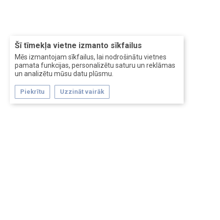
Šī tīmekļa vietne izmanto sīkfailus
Mēs izmantojam sīkfailus, lai nodrošinātu vietnes
pamata funkcijas, personalizētu saturu un reklāmas
un analizētu mūsu datu plūsmu.
Piekrītu
Uzzināt vairāk
Forum software by XenForo™
Перевод:
XF-Russia.ru