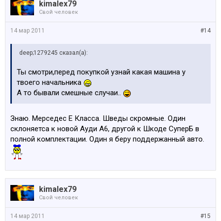
kimalex79
Свой человек
14 мар 2011
#14
deep;1279245 сказал(а):
Ты смотри,перед покупкой узнай какая машина у
твоего начальника
А то бывали смешные случаи..
Знаю. Мерседес Е Класса. Шведы скромные. Один
склоняетса к новой Ауди А6, другой к Шкоде СуперБ в
полной комплектации. Один я беру поддержанный авто.
kimalex79
Свой человек
14 мар 2011
#15