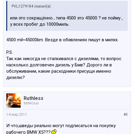
PVL;1279184 сказал(а):
или это сокращённо , типа 4500 это 45000 ? не пойму ,
у всех пробег до 10000миль.
4500 mil=45000km. Везде в обявлениях пишут в милях.
P.S.
Так как никогда не сталкивался с дизелями, то вопрос
насколько долговечен дизель у Бмв? Дорого ли в
обслуживании, какие расходники присущи именно
дизелю?
Ruthless
BMWClub
14 мар 2011
#5
И что,шведы реально могут подписаться на покупку
рабочего BMW Х5???