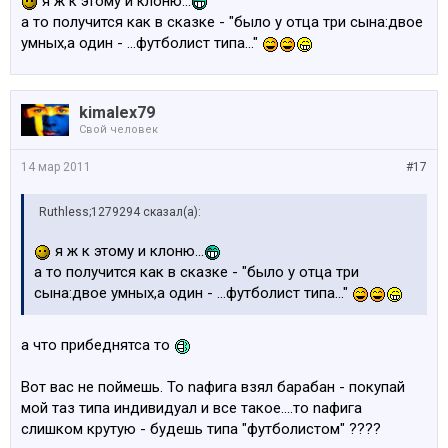
я ж к этому и клоню...
а то получится как в сказке - "было у отца три сына:двое
умных,а один - ...футболист типа..."
kimalex79
Свой человек
14 мар 2011
#17
Ruthless;1279294 сказал(а):
я ж к этому и клоню...
а то получится как в сказке - "было у отца три
сына:двое умных,а один - ...футболист типа..."
а что прибеднятса то
Вот вас не поймешь. То nафига взял барабан - покупай
мой таз типа индивидуал и все такое....то nафига
слишком крутую - будешь типа "футболистом" ????