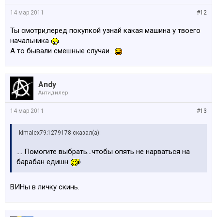
14 мар 2011
#12
Ты смотри,перед покупкой узнай какая машина у твоего
начальника
А то бывали смешные случаи..
Andy
Антидилер
14 мар 2011
#13
kimalex79;1279178 сказал(а):
.... Помогите выбрать...чтобы опять не нарваться на
барабан едишн
ВИНы в личку скинь.