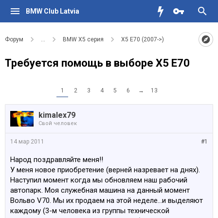
BMW Club Latvia
Форум
...
BMW X5 серия
X5 E70 (2007->)
Требуется помощь в выборе Х5 Е70
1
2
3
4
5
6
→
13
kimalex79
Свой человек
14 мар 2011
#1
Народ поздравляйте меня!!
У меня новое приобретение (верней назревает на днях).
Наступил момент когда мы обновляем наш рабочий
автопарк. Моя служебная машина на данный момент
Вольво V70. Мы их продаем на этой неделе...и выделяют
каждому (3-м человека из группы технической