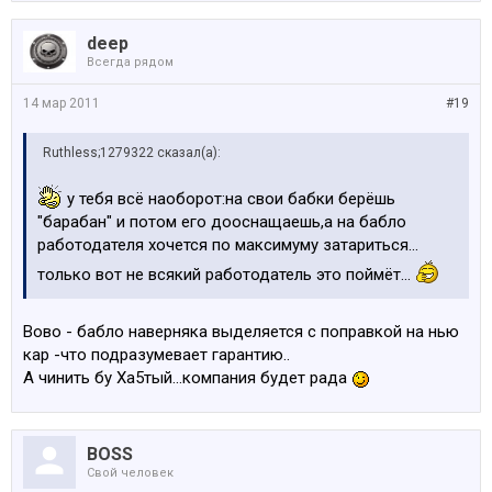
deep
Всегда рядом
14 мар 2011
#19
Ruthless;1279322 сказал(а):
у тебя всё наоборот:на свои бабки берёшь
"барабан" и потом его дооснащаешь,а на бабло
работодателя хочется по максимуму затариться...
только вот не всякий работодатель это поймёт...
Вово - бабло наверняка выделяется с поправкой на нью
кар -что подразумевает гарантию..
А чинить бу Ха5тый...компания будет рада
BOSS
Свой человек