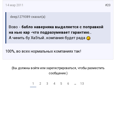
14 мар 2011
#20
deep;1279389 сказал(а):
Вово -
бабло наверняка выделяется с поправкой
на нью кар -что подразумевает гарантию..
А чинить бу Ха5тый...компания будет рада
100%, во всех нормальных компаниях так!
(Вы должны войти или зарегистрироваться, чтобы разместить
сообщение.)
1
2
3
4
5
6
→
13