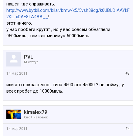
нашел где спрашивать.
http://www.bytbil.com/bilar/bmw/x5/5vsh38dg/k0UBUDIAAYkF
2KL-xDAE8TA4AA__
!
этот ничего.
у нас пробеги крутят , но у вас совсем обнаглели
9500миль , там как минимум 60000миль.
PVL
M-статус
14 мар 2011
#3
или это сокращённо , типа 4500 это 45000 ? не пойму , у
всех пробег до 10000миль.
kimalex79
Свой человек
14 мар 2011
#4