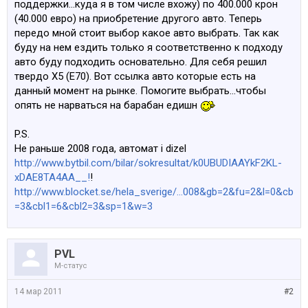
поддержки...куда я в том числе вхожу) по 400.000 крон
(40.000 евро) на приобретение другого авто. Теперь
передо мной стоит выбор какое авто выбрать. Так как
буду на нем ездить только я соответственно к подходу
авто буду подходить основательно. Для себя решил
твердо Х5 (Е70). Вот ссылка авто которые есть на
данный момент на рынке. Помогите выбрать...чтобы
опять не нарваться на барабан едишн
P.S.
Не раньше 2008 года, автомат i dizel
http://www.bytbil.com/bilar/sokresultat/k0UBUDIAAYkF2KL-
xDAE8TA4AA__!
!
http://www.blocket.se/hela_sverige/...008&gb=2&fu=2&l=0&cb
=3&cbl1=6&cbl2=3&sp=1&w=3
PVL
M-статус
14 мар 2011
#2